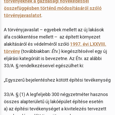
törvényeknek a gazdasági növekedéssel
összefüggésben történő módosításáról szóló
törvényjavaslatot
.
A törvényjavaslat – egyebek mellett az új lakások
áfa csökkentése mellett – az épített környezet
alakításáról és védelméről szóló
1997. évi LXXVIII.
törvény
(továbbiakban:
Étv.
) kiegészítésével egy új
eljárási kategóriát is bevezetne. Az Étv. az alábbi
33/A. § rendelkezéseivel egészülhet ki:
„Egyszerű bejelentéshez kötött építési tevékenység
33/A. § (1) A legfeljebb 300 négyzetméter hasznos
összes alapterületű új lakóépület építése esetén
a) az építési tevékenységet a kivitelezés tervezett