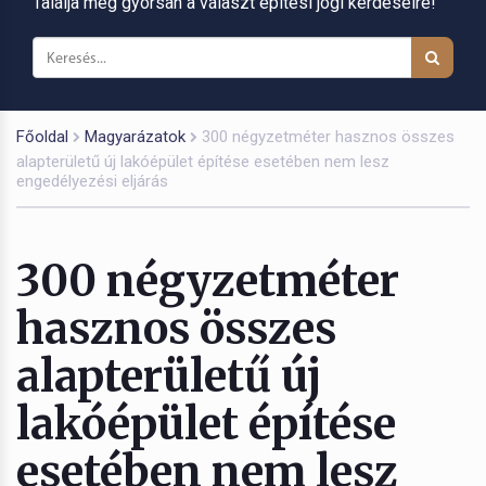
Találja meg gyorsan a választ építési jogi kérdéseire!
Főoldal
Magyarázatok
300 négyzetméter hasznos összes
alapterületű új lakóépület építése esetében nem lesz
engedélyezési eljárás
300 négyzetméter
hasznos összes
alapterületű új
lakóépület építése
esetében nem lesz