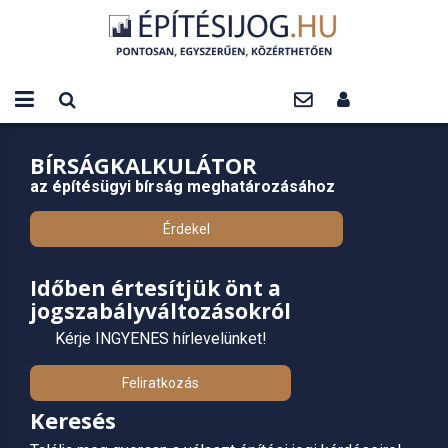
BÍRSÁGKALKULÁTOR
az építésügyi bírság meghatározásához
Érdekel
Időben értesítjük önt a
jogszabályváltozásokról
Kérje INGYENES hírlevelünket!
Feliratkozás
Keresés