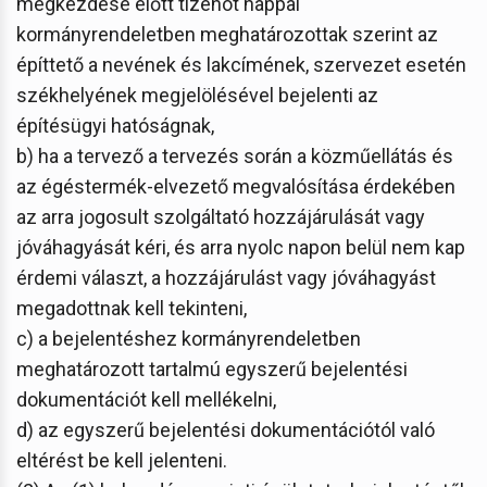
megkezdése előtt tizenöt nappal
kormányrendeletben meghatározottak szerint az
építtető a nevének és lakcímének, szervezet esetén
székhelyének megjelölésével bejelenti az
építésügyi hatóságnak,
b) ha a tervező a tervezés során a közműellátás és
az égéstermék-elvezető megvalósítása érdekében
az arra jogosult szolgáltató hozzájárulását vagy
jóváhagyását kéri, és arra nyolc napon belül nem kap
érdemi választ, a hozzájárulást vagy jóváhagyást
megadottnak kell tekinteni,
c) a bejelentéshez kormányrendeletben
meghatározott tartalmú egyszerű bejelentési
dokumentációt kell mellékelni,
d) az egyszerű bejelentési dokumentációtól való
eltérést be kell jelenteni.