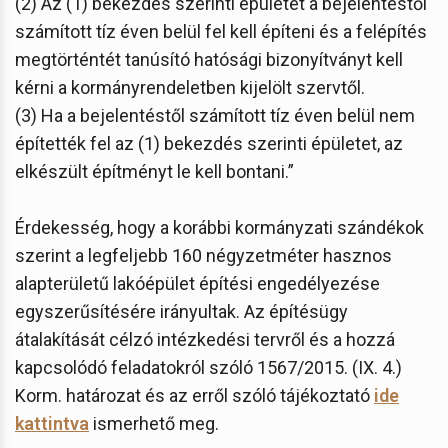
(2) Az (1) bekezdés szerinti épületet a bejelentéstől
számított tíz éven belül fel kell építeni és a felépítés
megtörténtét tanúsító hatósági bizonyítványt kell
kérni a kormányrendeletben kijelölt szervtől.
(3) Ha a bejelentéstől számított tíz éven belül nem
építették fel az (1) bekezdés szerinti épületet, az
elkészült építményt le kell bontani.”
Érdekesség, hogy a korábbi kormányzati szándékok
szerint a legfeljebb 160 négyzetméter hasznos
alapterületű lakóépület építési engedélyezése
egyszerűsítésére irányultak. Az építésügy
átalakítását célzó intézkedési tervről és a hozzá
kapcsolódó feladatokról szóló 1567/2015. (IX. 4.)
Korm. határozat és az erről szóló tájékoztató
ide
kattintva
ismerhető meg.