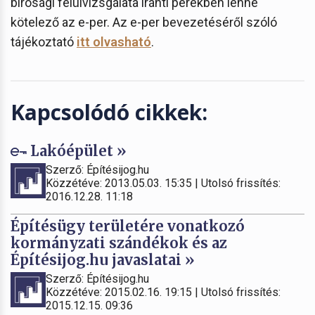
bírósági felülvizsgálata iránti perekben lenne
kötelező az e-per. Az e-per bevezetéséről szóló
tájékoztató
itt olvasható
.
Kapcsolódó cikkek:
Lakóépület »
Szerző: Építésijog.hu
Közzétéve: 2013.05.03. 15:35 | Utolsó frissítés:
2016.12.28. 11:18
Építésügy területére vonatkozó
kormányzati szándékok és az
Építésijog.hu javaslatai »
Szerző: Építésijog.hu
Közzétéve: 2015.02.16. 19:15 | Utolsó frissítés:
2015.12.15. 09:36