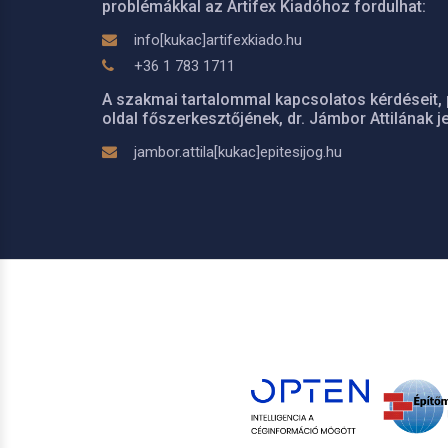
problémákkal az Artifex Kiadóhoz fordulhat:
info[kukac]artifexkiado.hu
+36 1 783 1711
A szakmai tartalommal kapcsolatos kérdéseit, 
oldal főszerkesztőjének, dr. Jámbor Attilának je
jambor.attila[kukac]epitesijog.hu