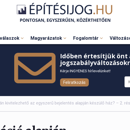
válaszok
Magyarázatok
Fogalomtár
Változá
Időben értesítjük önt 
jogszabályváltozásokr
Kérje INGYENES hírlevelünket!
Feliratkozás
n kivitelezhető az egyszerű bejelentés alapján készülő ház? – 2. ré