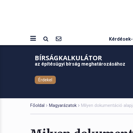
Kérdések-
BÍRSÁGKALKULÁTOR
az építésügyi bírság meghatározásához
Érdekel
Főoldal
Magyarázatok
Milyen dokumentáció alapjá