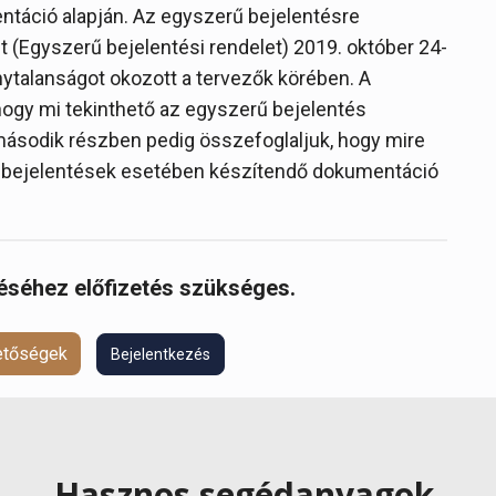
entáció alapján. Az egyszerű bejelentésre
t (Egyszerű bejelentési rendelet) 2019. október 24-
nytalanságot okozott a tervezők körében. A
 hogy mi tekinthető az egyszerű bejelentés
második részben pedig összefoglaljuk, hogy mire
rű bejelentések esetében készítendő dokumentáció
réséhez előfizetés szükséges.
hetőségek
Bejelentkezés
Hasznos segédanyagok