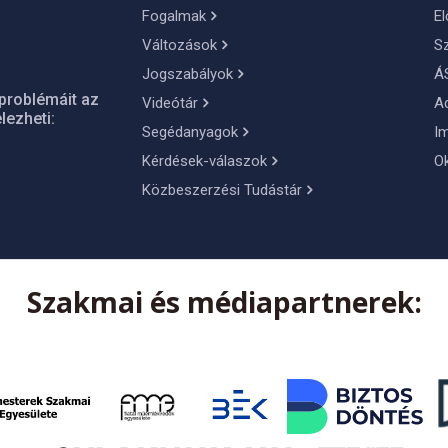
Fogalmak
El
Változások
S
Jogszabályok
Á
problémáit az
Videótár
A
lezheti:
Segédanyagok
I
Kérdések-válaszok
O
Közbeszerzési Tudástár
Szakmai és médiapartnerek: