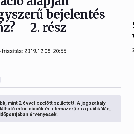
ció alapján
egyszerű bejelentés
z? – 2. rész
 frissítés: 2019.12.08. 20:55
b, mint 2 évvel ezelőtt született. A jogszabály-
lálható információk értelemszerűen a publikálás,
s időpontjában érvényesek.