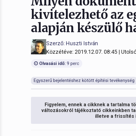
Milyen dokumentá
kivitelezhető az 
alapján készülő há
Szerző: Huszti István
Közzétéve: 2019.12.07. 08:45 | Utolsó
Olvasási idő:
9 perc
Egyszerű bejelentéshez kötött építési tevékenység
Figyelem, ennek a cikknek a tartalma töb
változásokról tájékoztató cikkeinkben ta
illetve a frissíté