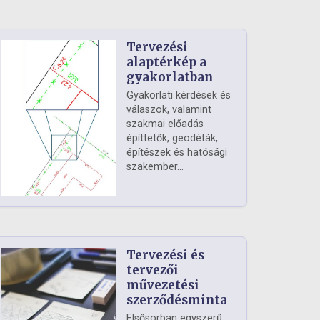
Tervezési
alaptérkép a
gyakorlatban
Gyakorlati kérdések és
válaszok, valamint
szakmai előadás
építtetők, geodéták,
építészek és hatósági
szakember...
Tervezési és
tervezői
művezetési
szerződésminta
Elsősorban egyszerű