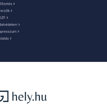
őfizetés
zerzők
SZF
datvédelem
mpresszum
ktatás