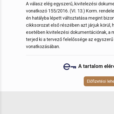
A válasz elég egyszerű, kivitelezési dokum
vonatkozó 155/2016. (VI. 13.) Korm. rendele
én hatályba lépett változtatása megint bizo
cikksorozat első részében azt járjuk körül,
esetében kivitelezési dokumentációnak, a 
terjed ki a tervező felelőssége az egysze
vonatkozásában.
A tartalom elé
Előfizetési le