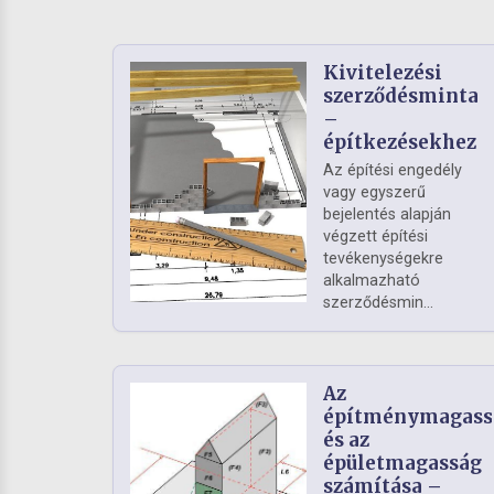
Kivitelezési
szerződésminta
–
építkezésekhez
Az építési engedély
vagy egyszerű
bejelentés alapján
végzett építési
tevékenységekre
alkalmazható
szerződésmin...
Az
építménymagass
és az
épületmagasság
számítása –