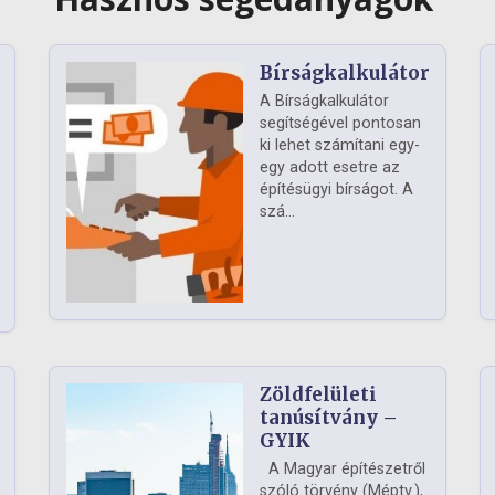
Bírságkalkulátor
A Bírságkalkulátor
segítségével pontosan
ki lehet számítani egy-
egy adott esetre az
építésügyi bírságot. A
szá...
Zöldfelületi
ág
tanúsítvány –
GYIK
A Magyar építészetről
szóló törvény (Méptv.),