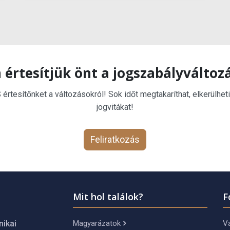
 értesítjük önt a jogszabályváltoz
rtesítőnket a változásokról! Sok időt megtakaríthat, elkerülheti
jogvitákat!
Feliratkozás
Mit hol találok?
F
Magyarázatok
Vá
nikai