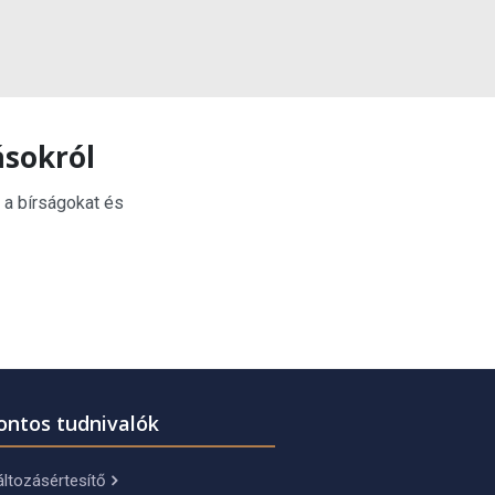
ásokról
 a bírságokat és
ontos tudnivalók
ltozásértesítő