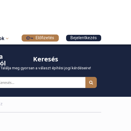
Előfizetés
Bejelentkezés
sok
a
Keresés
ól
Találja meg gyorsan a választ építési jogi kérdéseire!
sz