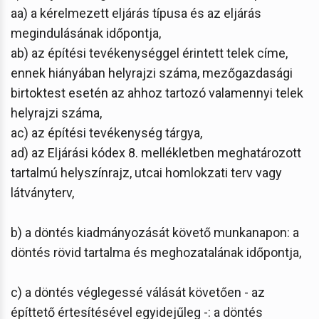
aa) a kérelmezett eljárás típusa és az eljárás
megindulásának időpontja,
ab) az építési tevékenységgel érintett telek címe,
ennek hiányában helyrajzi száma, mezőgazdasági
birtoktest esetén az ahhoz tartozó valamennyi telek
helyrajzi száma,
ac) az építési tevékenység tárgya,
ad) az Eljárási kódex 8. mellékletben meghatározott
tartalmú helyszínrajz, utcai homlokzati terv vagy
látványterv,
b) a döntés kiadmányozását követő munkanapon: a
döntés rövid tartalma és meghozatalának időpontja,
c) a döntés véglegessé válását követően - az
építtető értesítésével egyidejűleg -: a döntés