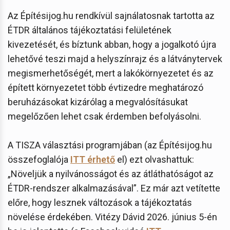
Az Építésijog.hu rendkívül sajnálatosnak tartotta az
ÉTDR általános tájékoztatási felületének
kivezetését, és bíztunk abban, hogy a jogalkotó újra
lehetővé teszi majd a helyszínrajz és a látványtervek
megismerhetőségét, mert a lakókörnyezetet és az
épített környezetet több évtizedre meghatározó
beruházásokat kizárólag a megvalósításukat
megelőzően lehet csak érdemben befolyásolni.
A TISZA választási programjában (az Építésijog.hu
összefoglalója
ITT érhető
el) ezt olvashattuk:
„Növeljük a nyilvánosságot és az átláthatóságot az
ÉTDR-rendszer alkalmazásával”. Ez már azt vetítette
előre, hogy lesznek változások a tájékoztatás
növelése érdekében. Vitézy Dávid 2026. június 5-én