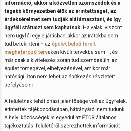
információ, akkor a közvetlen szomszédok és a
tágabb környezetben élők az érintettséget, az
érdeksérelmet sem tudják alátámasztani, és így
ügyféli státuszt sem kaphatnak.
Ha valaki viszont
nem ügyfél egy eljárásban, akkor az iratokba sem
tud betekinteni – az
épület belső tereit
meghatározó terv
eken kívüli tervekbe sem –, és
már csak a kivitelezés során tud szembesülni az
épület tömegével, elhelyezésével, amikor már
hatósági úton nem lehet az építkezés részleteit
befolyásolni
A felületnek tehát óriási jelentősége volt az ügyfelek,
érintettek tájékozódásában, hátrányáról nem tudunk.
A helyi közösségek is egyedül az ÉTDR általános
tájékoztatási felületéről szerezhettek információt