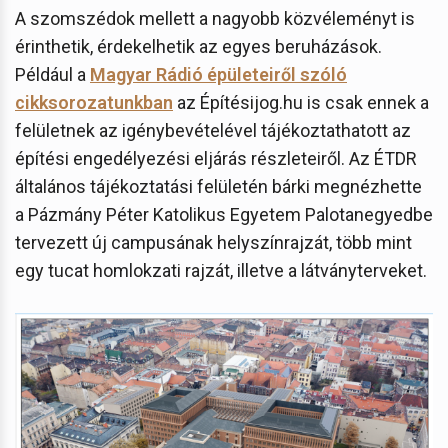
A szomszédok mellett a nagyobb közvéleményt is
érinthetik, érdekelhetik az egyes beruházások.
Például a
Magyar Rádió épületeiről szóló
cikksorozatunkban
az Építésijog.hu is csak ennek a
felületnek az igénybevételével tájékoztathatott az
építési engedélyezési eljárás részleteiről. Az ÉTDR
általános tájékoztatási felületén bárki megnézhette
a Pázmány Péter Katolikus Egyetem Palotanegyedbe
tervezett új campusának helyszínrajzát, több mint
egy tucat homlokzati rajzát, illetve a látványterveket.