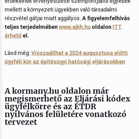
érdekeinek érvényesülése szempontjából egyebek
mellett a környezeti ügyekben való társadalmi
részvétel gátjai miatt aggályos.
A figyelemfelhívás
teljes terjedelmében
www.ajbh.hu
oldalon
ITT
érhető
el.
Lásd még:
Visszaállhat a 2024 augusztusa előtti
ügyféli kör az építésügyi hatósági eljárásokban
A kormany.hu oldalon már
megismerhető az Eljárási kódex
ügyfélkörre és az ÉTDR
nyilvános felületére vonatkozó
tervezet