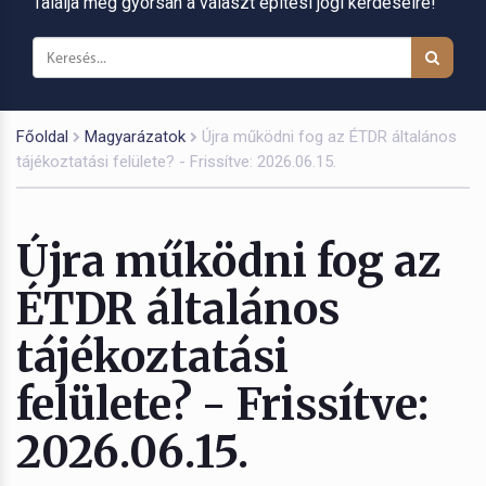
Találja meg gyorsan a választ építési jogi kérdéseire!
Főoldal
Magyarázatok
Újra működni fog az ÉTDR általános
tájékoztatási felülete? - Frissítve: 2026.06.15.
Újra működni fog az
ÉTDR általános
tájékoztatási
felülete? - Frissítve:
2026.06.15.