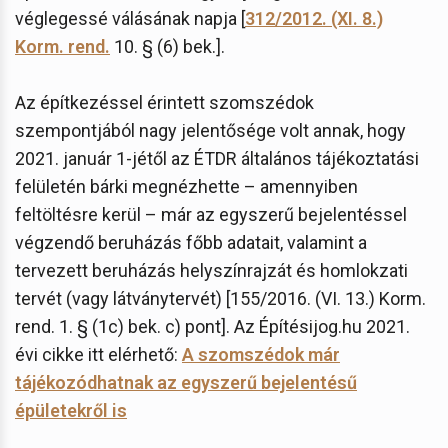
véglegessé válásának napja [
312/2012. (XI. 8.)
Korm. rend.
10. § (6) bek.].
Az építkezéssel érintett szomszédok
szempontjából nagy jelentősége volt annak, hogy
2021. január 1-jétől az ÉTDR általános tájékoztatási
felületén bárki megnézhette – amennyiben
feltöltésre kerül – már az egyszerű bejelentéssel
végzendő beruházás főbb adatait, valamint a
tervezett beruházás helyszínrajzát és homlokzati
tervét (vagy látványtervét) [155/2016. (VI. 13.) Korm.
rend. 1. § (1c) bek. c) pont]. Az Építésijog.hu 2021.
évi cikke itt elérhető:
A szomszédok már
tájékozódhatnak az egyszerű bejelentésű
épületekről is