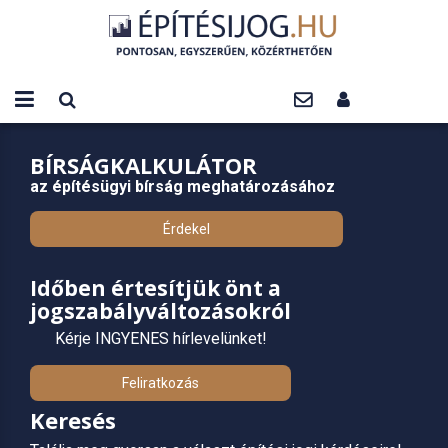
BÍRSÁGKALKULÁTOR
az építésügyi bírság meghatározásához
Érdekel
Időben értesítjük önt a
jogszabályváltozásokról
Kérje INGYENES hírlevelünket!
Feliratkozás
Keresés