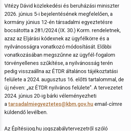
Vitézy Dávid közlekedési és beruházási miniszter
2026. június 5-i bejelentésének megfelelően, a
kormány június 12-én társadalmi egyeztetésre
bocsátotta a 281/2024 (IX. 30.) Korm. rendeletnek,
azaz az Eljárási kódexnek az ügyfélkörre és a
nyilvánosságra vonatkozó módosítását. Előbbi
vonatkozásában megszűnne az ügyfél-fogalom
törvényellenes szűkítése, a nyilvánosság terén
pedig visszaállna az ÉTDR általános tájékoztatási
felülete a 2024. augusztus 16. előtti tartalommal, de
új néven: „az ÉTDR nyilvános felülete”. A tervezetet
2024. június 20-ig bárki véleményezheti
a
tarsadalmiegyeztetes@kbm.gov.hu
email-címre
küldendő levélben.
Az Építésijog.hu jogszabálytervezetről szóló