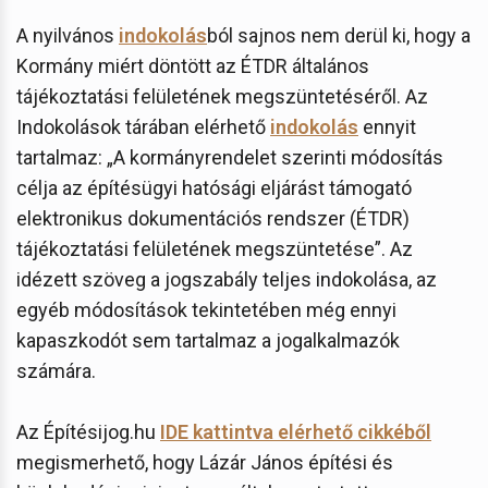
A nyilvános
indokolás
ból sajnos nem derül ki, hogy a
Kormány miért döntött az ÉTDR általános
tájékoztatási felületének megszüntetéséről. Az
Indokolások tárában elérhető
indokolás
ennyit
tartalmaz: „A kormányrendelet szerinti módosítás
célja az építésügyi hatósági eljárást támogató
elektronikus dokumentációs rendszer (ÉTDR)
tájékoztatási felületének megszüntetése”. Az
idézett szöveg a jogszabály teljes indokolása, az
egyéb módosítások tekintetében még ennyi
kapaszkodót sem tartalmaz a jogalkalmazók
számára.
Az Építésijog.hu
IDE kattintva elérhető cikkéből
megismerhető, hogy Lázár János építési és