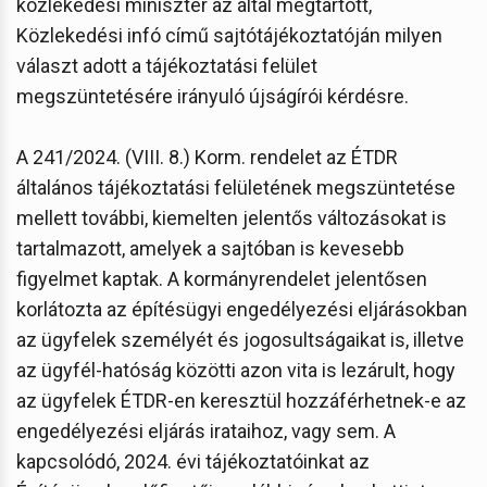
közlekedési miniszter az által megtartott,
Közlekedési infó című sajtótájékoztatóján milyen
választ adott a tájékoztatási felület
megszüntetésére irányuló újságírói kérdésre.
A 241/2024. (VIII. 8.) Korm. rendelet az ÉTDR
általános tájékoztatási felületének megszüntetése
mellett további, kiemelten jelentős változásokat is
tartalmazott, amelyek a sajtóban is kevesebb
figyelmet kaptak. A kormányrendelet jelentősen
korlátozta az építésügyi engedélyezési eljárásokban
az ügyfelek személyét és jogosultságaikat is, illetve
az ügyfél-hatóság közötti azon vita is lezárult, hogy
az ügyfelek ÉTDR-en keresztül hozzáférhetnek-e az
engedélyezési eljárás irataihoz, vagy sem. A
kapcsolódó, 2024. évi tájékoztatóinkat az