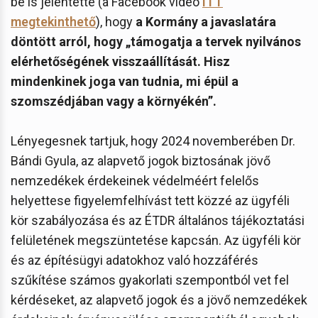
be is jelentette (a Facebook videó
ITT
megtekinthető
), hogy
a Kormány a javaslatára
döntött arról, hogy „támogatja a tervek nyilvános
elérhetőségének visszaállítását. Hisz
mindenkinek joga van tudnia, mi épül a
szomszédjában vagy a környékén”.
Lényegesnek tartjuk, hogy 2024 novemberében Dr.
Bándi Gyula, az alapvető jogok biztosának jövő
nemzedékek érdekeinek védelméért felelős
helyettese figyelemfelhívást tett közzé az ügyféli
kör szabályozása és az ÉTDR általános tájékoztatási
felületének megszüntetése kapcsán. Az ügyféli kör
és az építésügyi adatokhoz való hozzáférés
szűkítése számos gyakorlati szempontból vet fel
kérdéseket, az alapvető jogok és a jövő nemzedékek