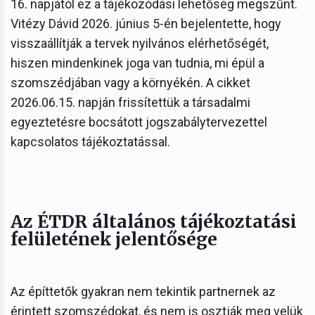
16. napjától ez a tájékozódási lehetőség megszűnt.
Vitézy Dávid 2026. június 5-én bejelentette, hogy
visszaállítják a tervek nyilvános elérhetőségét,
hiszen mindenkinek joga van tudnia, mi épül a
szomszédjában vagy a környékén. A cikket
2026.06.15. napján frissítettük a társadalmi
egyeztetésre bocsátott jogszabálytervezettel
kapcsolatos tájékoztatással.
Az ÉTDR általános tájékoztatási
felületének jelentősége
Az építtetők gyakran nem tekintik partnernek az
érintett szomszédokat, és nem is osztják meg velük