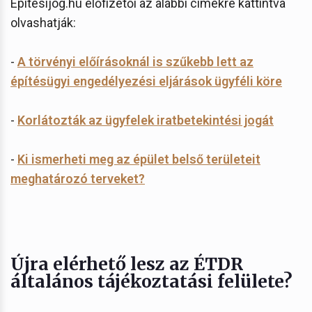
Építésijog.hu előfizetői az alábbi címekre kattintva
olvashatják:
-
A törvényi előírásoknál is szűkebb lett az
építésügyi engedélyezési eljárások ügyféli köre
-
Korlátozták az ügyfelek iratbetekintési jogát
-
Ki ismerheti meg az épület belső területeit
meghatározó terveket?
Újra elérhető lesz az ÉTDR
általános tájékoztatási felülete?