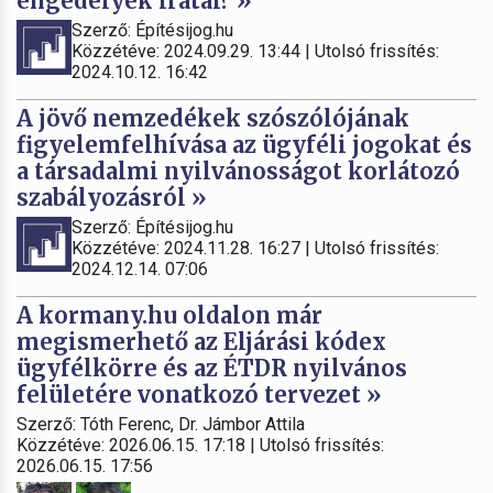
engedélyek iratai? »
Szerző: Építésijog.hu
Közzétéve: 2024.09.29. 13:44 | Utolsó frissítés:
2024.10.12. 16:42
A jövő nemzedékek szószólójának
figyelemfelhívása az ügyféli jogokat és
a társadalmi nyilvánosságot korlátozó
szabályozásról »
Szerző: Építésijog.hu
Közzétéve: 2024.11.28. 16:27 | Utolsó frissítés:
2024.12.14. 07:06
A kormany.hu oldalon már
megismerhető az Eljárási kódex
ügyfélkörre és az ÉTDR nyilvános
felületére vonatkozó tervezet »
Szerző: Tóth Ferenc, Dr. Jámbor Attila
Közzétéve: 2026.06.15. 17:18 | Utolsó frissítés:
2026.06.15. 17:56