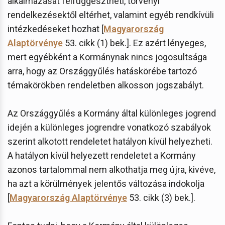
alkalmazását felfüggesztheti, törvényi
rendelkezésektől eltérhet, valamint egyéb rendkívüli
intézkedéseket hozhat [
Magyarország
Alaptörvénye
53. cikk (1) bek.]. Ez azért lényeges,
mert egyébként a Kormánynak nincs jogosultsága
arra, hogy az Országgyűlés hatáskörébe tartozó
témakörökben rendeletben alkosson jogszabályt.
Az Országgyűlés a Kormány által különleges jogrend
idején a különleges jogrendre vonatkozó szabályok
szerint alkotott rendeletet hatályon kívül helyezheti.
A hatályon kívül helyezett rendeletet a Kormány
azonos tartalommal nem alkothatja meg újra, kivéve,
ha azt a körülmények jelentős változása indokolja
[
Magyarország Alaptörvénye
53. cikk (3) bek.].