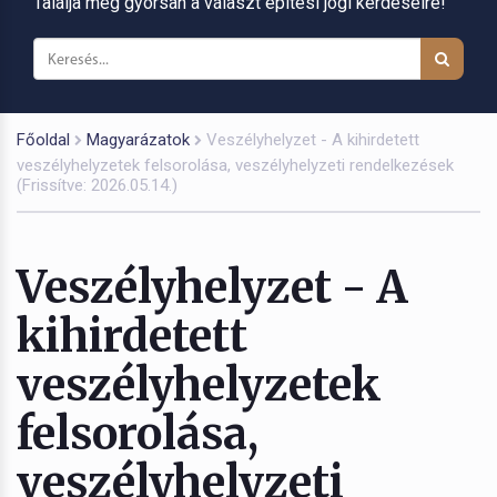
Találja meg gyorsan a választ építési jogi kérdéseire!
Főoldal
Magyarázatok
Veszélyhelyzet - A kihirdetett
veszélyhelyzetek felsorolása, veszélyhelyzeti rendelkezések
(Frissítve: 2026.05.14.)
Veszélyhelyzet - A
kihirdetett
veszélyhelyzetek
felsorolása,
veszélyhelyzeti