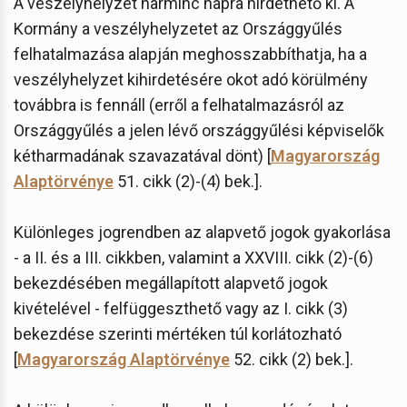
A veszélyhelyzet harminc napra hirdethető ki. A
Kormány a veszélyhelyzetet az Országgyűlés
felhatalmazása alapján meghosszabbíthatja, ha a
veszélyhelyzet kihirdetésére okot adó körülmény
továbbra is fennáll (erről a felhatalmazásról az
Országgyűlés a jelen lévő országgyűlési képviselők
kétharmadának szavazatával dönt) [
Magyarország
Alaptörvénye
51. cikk (2)-(4) bek.].
Különleges jogrendben az alapvető jogok gyakorlása
- a II. és a III. cikkben, valamint a XXVIII. cikk (2)-(6)
bekezdésében megállapított alapvető jogok
kivételével - felfüggeszthető vagy az I. cikk (3)
bekezdése szerinti mértéken túl korlátozható
[
Magyarország Alaptörvénye
52. cikk (2) bek.].