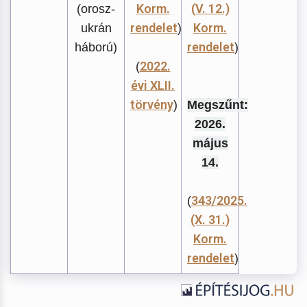
Korm.
(V. 12.)
(orosz-
rendelet
Korm.
ukrán
)
rendelet
háború)
)
2022.
(
évi XLII.
törvény
)
Megszűnt:
2026.
május
14.
343/2025.
(
(X. 31.)
Korm.
rendelet
)