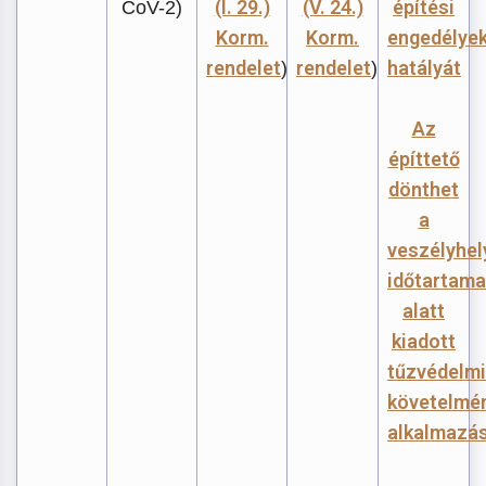
(I. 29.)
(V. 24.)
építési
CoV-2)
Korm.
Korm.
engedélye
rendelet
rendelet
hatályát
)
)
Az
építtető
dönthet
a
veszélyhel
időtartama
alatt
kiadott
tűzvédelmi
követelmé
alkalmazás