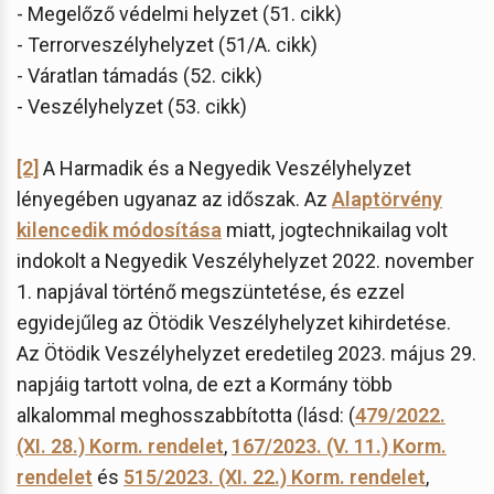
- Megelőző védelmi helyzet (51. cikk)
- Terrorveszélyhelyzet (51/A. cikk)
- Váratlan támadás (52. cikk)
- Veszélyhelyzet (53. cikk)
[2]
A Harmadik és a Negyedik Veszélyhelyzet
lényegében ugyanaz az időszak. Az
Alaptörvény
kilencedik módosítása
miatt, jogtechnikailag volt
indokolt a Negyedik Veszélyhelyzet 2022. november
1. napjával történő megszüntetése, és ezzel
egyidejűleg az Ötödik Veszélyhelyzet kihirdetése.
Az Ötödik Veszélyhelyzet eredetileg 2023. május 29.
napjáig tartott volna, de ezt a Kormány több
alkalommal meghosszabbította (lásd: (
479/2022.
(XI. 28.) Korm. rendelet
,
167/2023. (V. 11.) Korm.
rendelet
és
515/2023. (XI. 22.) Korm. rendelet
,