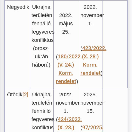
Negyedik
Ukrajna
2022.
területén
2022.
november
fennálló
május
1.
fegyveres
25.
konfliktus
423/2022.
(orosz-
(
180/2022.
(X. 28.)
ukrán
(
(V. 24.)
Korm.
háború)
Korm.
rendelet
)
rendelet
)
[2]
Ötödik
Ukrajna
2022.
2025.
területén
november
november
fennálló
1.
15.
424/2022.
fegyveres
(
(X. 28.)
97/2025.
konfliktus
(