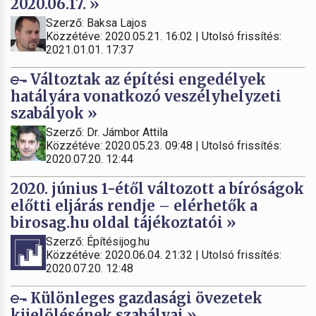
2020.06.17. »
Szerző: Baksa Lajos
Közzétéve: 2020.05.21. 16:02 | Utolsó frissítés:
2021.01.01. 17:37
Változtak az építési engedélyek
hatályára vonatkozó veszélyhelyzeti
szabályok »
Szerző: Dr. Jámbor Attila
Közzétéve: 2020.05.23. 09:48 | Utolsó frissítés:
2020.07.20. 12:44
2020. június 1-étől változott a bíróságok
előtti eljárás rendje – elérhetők a
birosag.hu oldal tájékoztatói »
Szerző: Építésijog.hu
Közzétéve: 2020.06.04. 21:32 | Utolsó frissítés:
2020.07.20. 12:48
Különleges gazdasági övezetek
kijelölésének szabályai »