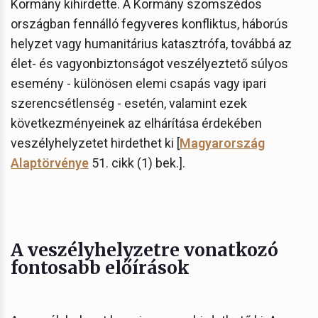
Kormány kihirdette. A Kormány szomszédos
országban fennálló fegyveres konfliktus, háborús
helyzet vagy humanitárius katasztrófa, továbbá az
élet- és vagyonbiztonságot veszélyeztető súlyos
esemény - különösen elemi csapás vagy ipari
szerencsétlenség - esetén, valamint ezek
következményeinek az elhárítása érdekében
veszélyhelyzetet hirdethet ki [
Magyarország
Alaptörvénye
51. cikk (1) bek.].
A veszélyhelyzetre vonatkozó
fontosabb előírások