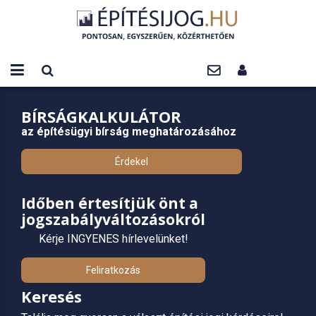
BÍRSÁGKALKULÁTOR
az építésügyi bírság meghatározásához
Érdekel
Időben értesítjük önt a
jogszabályváltozásokról
Kérje INGYENES hírlevelünket!
Feliratkozás
Keresés