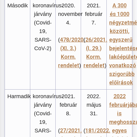
A 300
Második
koronavírus-
2020.
2021.
és 1000
járvány
november
február
négyzetmé
(Covid-
4.
7.
közötti,
19,
478/2020.
26/2021.
egyszerű
SARS-
(
(
(XI. 3.)
(I. 29.)
bejelentés
CoV-2)
Korm.
Korm.
lakóépület
rendelet
rendelet
vonatkozó
)
)
szigorúbb
előírások
2022
Harmadik
koronavírus-
2021.
2022.
februárjáb
járvány
február
május
is
(Covid-
8.
31.
meghossza
19,
27/2021.
181/2022.
egyes
SARS-
(
(