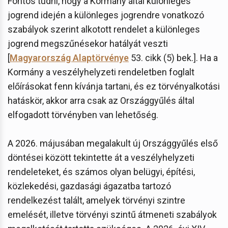
Fontos tudni, hogy a Kormány által különleges
jogrend idején a különleges jogrendre vonatkozó
szabályok szerint alkotott rendelet a különleges
jogrend megszűnésekor hatályát veszti
[
Magyarország Alaptörvénye
53. cikk (5) bek.]. Ha a
Kormány a veszélyhelyzeti rendeletben foglalt
előírásokat fenn kívánja tartani, és ez törvényalkotási
hatáskör, akkor arra csak az Országgyűlés által
elfogadott törvényben van lehetőség.
A 2026. májusában megalakult új Országgyűlés első
döntései között tekintette át a veszélyhelyzeti
rendeleteket, és számos olyan belügyi, építési,
közlekedési, gazdasági ágazatba tartozó
rendelkezést talált, amelyek törvényi szintre
emelését, illetve törvényi szintű átmeneti szabályok