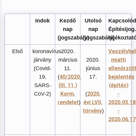
Indok
Kezdő
Utolsó
Kapcsoló
nap
nap
Építésijog
(jogszabály)
(jogszabály)
tájékoztat
Veszélyhel
Első
koronavírus-
2020.
miatti
járvány
március
2020.
ellenőrzöt
(Covid-
11.
június
40/2020.
bejelentés
19,
(
17.
(III. 11.)
(építés)
SARS-
Korm.
2020.
-
CoV-2)
(
rendelet
évi LVII.
2020.05.18
)
törvény
-
)
2020.06.17