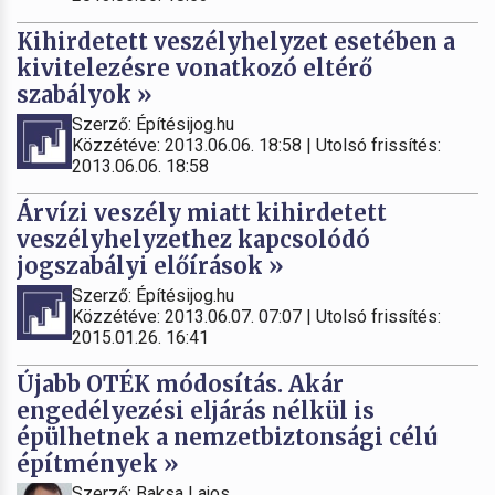
Kihirdetett veszélyhelyzet esetében a
kivitelezésre vonatkozó eltérő
szabályok »
Szerző: Építésijog.hu
Közzétéve: 2013.06.06. 18:58 | Utolsó frissítés:
2013.06.06. 18:58
Árvízi veszély miatt kihirdetett
veszélyhelyzethez kapcsolódó
jogszabályi előírások »
Szerző: Építésijog.hu
Közzétéve: 2013.06.07. 07:07 | Utolsó frissítés:
2015.01.26. 16:41
Újabb OTÉK módosítás. Akár
engedélyezési eljárás nélkül is
épülhetnek a nemzetbiztonsági célú
építmények »
Szerző: Baksa Lajos