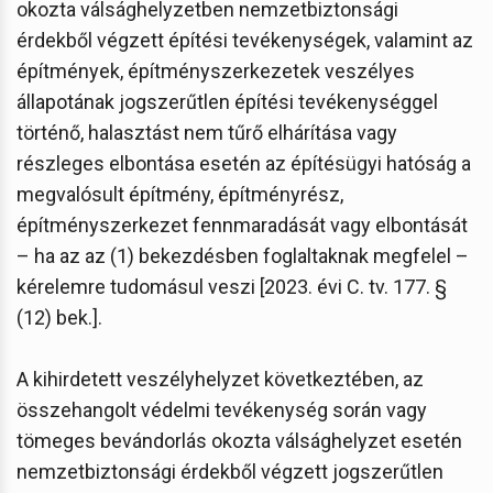
okozta válsághelyzetben nemzetbiztonsági
érdekből végzett építési tevékenységek, valamint az
építmények, építményszerkezetek veszélyes
állapotának jogszerűtlen építési tevékenységgel
történő, halasztást nem tűrő elhárítása vagy
részleges elbontása esetén az építésügyi hatóság a
megvalósult építmény, építményrész,
építményszerkezet fennmaradását vagy elbontását
– ha az az (1) bekezdésben foglaltaknak megfelel –
kérelemre tudomásul veszi [2023. évi C. tv. 177. §
(12) bek.].
A kihirdetett veszélyhelyzet következtében, az
összehangolt védelmi tevékenység során vagy
tömeges bevándorlás okozta válsághelyzet esetén
nemzetbiztonsági érdekből végzett jogszerűtlen