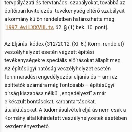
tervpályázati és tervtanácsi szabályokat, továbbá az
építőipari kivitelezési tevékenység eltérő szabályait
a kormány külön rendeletben határozhatta meg
[
1997. évi LXXVIII. tv.
62. § (1) bek. 10. pont].
Az Eljárási kódex (312/2012. (XI. 8.) Korm. rendelet)
veszélyhelyzet esetén végzett építési
tevékenységekre speciális előírásokat állapít meg.
Az építésügyi hatóság veszélyhelyzet esetén
fennmaradási engedélyezési eljárás és – ami az
építtetők számára még fontosabb – építésügyi
bírság kiszabása nélkül „engedélyezi” a már
elkészült bontásokat, karbantartásokat,
átalakításokat. A tudomásulvételi eljárás nem csak a
Kormány által kihirdetett veszélyhelyzetek esetében
kezdeményezhető.