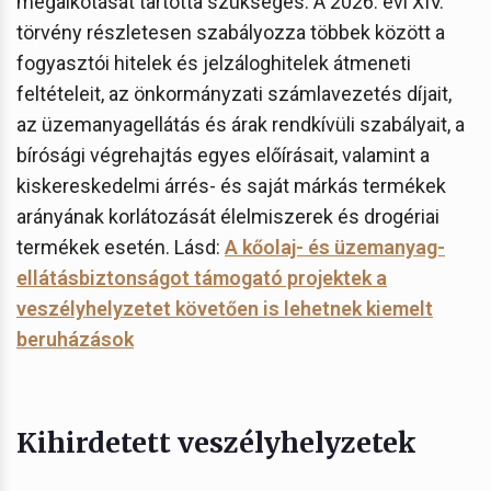
megalkotását tartotta szükséges. A 2026. évi XIV.
törvény részletesen szabályozza többek között a
fogyasztói hitelek és jelzáloghitelek átmeneti
feltételeit, az önkormányzati számlavezetés díjait,
az üzemanyagellátás és árak rendkívüli szabályait, a
bírósági végrehajtás egyes előírásait, valamint a
kiskereskedelmi árrés- és saját márkás termékek
arányának korlátozását élelmiszerek és drogériai
termékek esetén. Lásd:
A kőolaj- és üzemanyag-
ellátásbiztonságot támogató projektek a
veszélyhelyzetet követően is lehetnek kiemelt
beruházások
Kihirdetett veszélyhelyzetek