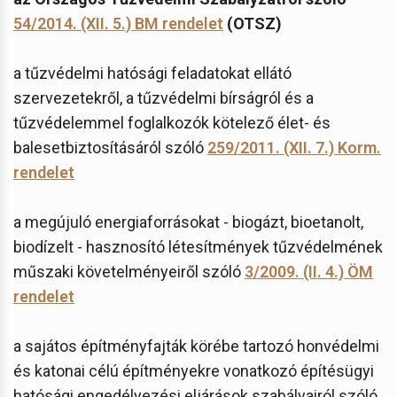
54/2014. (XII. 5.) BM rendelet
(OTSZ)
a tűzvédelmi hatósági feladatokat ellátó
szervezetekről, a tűzvédelmi bírságról és a
tűzvédelemmel foglalkozók kötelező élet- és
balesetbiztosításáról szóló
259/2011. (XII. 7.) Korm.
rendelet
a megújuló energiaforrásokat - biogázt, bioetanolt,
biodízelt - hasznosító létesítmények tűzvédelmének
műszaki követelményeiről szóló
3/2009. (II. 4.) ÖM
rendelet
a sajátos építményfajták körébe tartozó honvédelmi
és katonai célú építményekre vonatkozó építésügyi
hatósági engedélyezési eljárások szabályairól szóló