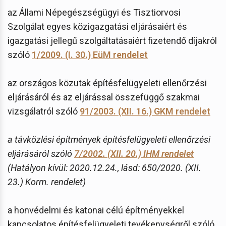
az Állami Népegészségügyi és Tisztiorvosi
Szolgálat egyes közigazgatási eljárásaiért és
igazgatási jellegű szolgáltatásaiért fizetendő díjakról
szóló
1/2009. (I. 30.) EüM rendelet
az országos közutak építésfelügyeleti ellenőrzési
eljárásáról és az eljárással összefüggő szakmai
vizsgálatról szóló
91/2003. (XII. 16.) GKM rendelet
a távközlési építmények építésfelügyeleti ellenőrzési
eljárásáról szóló
7/2002. (XII. 20.) IHM rendelet
(Hatályon kívül: 2020.12.24., lásd: 650/2020. (XII.
23.) Korm. rendelet)
a honvédelmi és katonai célú építményekkel
kapcsolatos építésfelügyeleti tevékenységről szóló