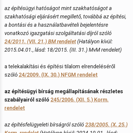
az építésügyi hatóságot mint szakhatóságot a
szakhatósági eljárásért megillető, továbbá az építési,
a bontási és a használatbavételi bejelentésre
vonatkozó igazgatási szolgáltatási díjról szóló
24/2011. (VII. 21.) BM rendelet
(Hatályon kívül:
2015.04.01., lásd: 18/2015. (III. 31.) MvM rendelet)
a telekalakítási és építési tilalom elrendeléséről
szóló
24/2009. (IX. 30.) NFGM rendelet
az építésügyi bírság megállapításának részletes
szabályairól szóló
245/2006. (XII. 5.) Korm.
rendelet
az építésfelügyeleti bírságról szóló
238/2005. (X. 25.)
Korm. rendelet
(Hatályon kívül: 2024.10.01., lásd: