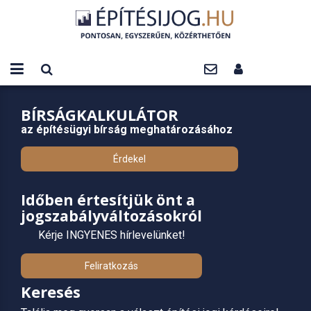
BÍRSÁGKALKULÁTOR
az építésügyi bírság meghatározásához
Érdekel
Időben értesítjük önt a
jogszabályváltozásokról
Kérje INGYENES hírlevelünket!
Feliratkozás
Keresés