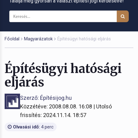
Találja meg gyorsan a választ építési jogi kérdéseire!
Főoldal
Magyarázatok
Építésügyi hatósági eljárás
Építésügyi hatósági
eljárás
Szerző: Építésijog.hu
Közzétéve: 2008.08.08. 16:08 | Utolsó
frissítés: 2024.11.14. 18:57
Olvasási idő:
4 perc