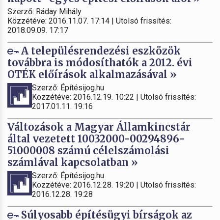
Szerző: Ráday Mihály
Közzétéve: 2016.11.07. 17:14 | Utolsó frissítés:
2018.09.09. 17:17
A településrendezési eszközök
továbbra is módosíthatók a 2012. évi
OTÉK előírások alkalmazásával »
Szerző: Építésijog.hu
Közzétéve: 2016.12.19. 10:22 | Utolsó frissítés:
2017.01.11. 19:16
Változások a Magyar Államkincstár
által vezetett 10032000-00294896-
51000008 számú célelszámolási
számlával kapcsolatban »
Szerző: Építésijog.hu
Közzétéve: 2016.12.28. 19:20 | Utolsó frissítés:
2016.12.28. 19:28
Súlyosabb építésügyi bírságok az