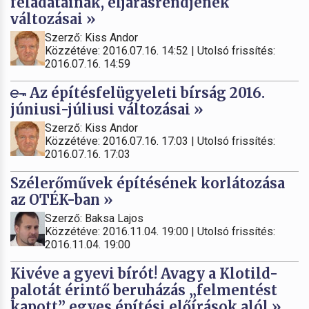
feladatainak, eljárásrendjének
változásai »
Szerző: Kiss Andor
Közzétéve: 2016.07.16. 14:52 | Utolsó frissítés:
2016.07.16. 14:59
Az építésfelügyeleti bírság 2016.
júniusi-júliusi változásai »
Szerző: Kiss Andor
Közzétéve: 2016.07.16. 17:03 | Utolsó frissítés:
2016.07.16. 17:03
Szélerőművek építésének korlátozása
az OTÉK-ban »
Szerző: Baksa Lajos
Közzétéve: 2016.11.04. 19:00 | Utolsó frissítés:
2016.11.04. 19:00
Kivéve a gyevi bírót! Avagy a Klotild-
palotát érintő beruházás „felmentést
kapott” egyes építési előírások alól »