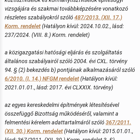
vizsgájára és szakmai továbbképzésére vonatkozó
részletes szabályokról szóló
487/2013. (XII. 17.)
Korm. rendelet
(Hatályon kívül: 2024.10.02., lásd:
237/2024. (VIII. 8.) Korm. rendelet)
a közigazgatási hatósági eljárás és szolgáltatás
általános szabályairól szóló 2004. évi CXL. törvény
94. § (2) bekezdés b) pontjának alkalmazásáról szóló
6/2010. (I. 14.) NFGM rendelet
(Hatályon kívül:
2021.01.01., lásd: 2017. évi CLXXIX. törvény)
az egyes kereskedelmi építmények létesítésével
összefüggő Bizottság működéséről, valamint a
felmentési kérelem adattartalmáról szóló
367/2011.
(XII. 30.) Korm. rendelet
(Hatályon kívül: 2015.01.01.,
lásd: 367/2011. (XII. 30.) Korm. rendelet 3. §)