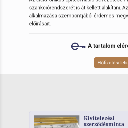
szankciórendszerét is át kellett alakítani. 
alkalmazása szempontjából érdemes megvizs
előírásait.
A tartalom elé
Előfizetési le
Kivitelezési
szerződésminta