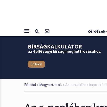
Kérdések-
BÍRSÁGKALKULÁTOR
az építésügyi bírság meghatározásához
Érdekel
Főoldal
Magyarázatok
Az e-naplóhoz kapcsolódó 