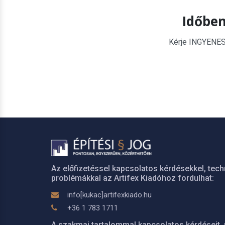
Időben
Kérje INGYENES é
Az előfizetéssel kapcsolatos kérdésekkel, tech
problémákkal az Artifex Kiadóhoz fordulhat:
info[kukac]artifexkiado.hu
+36 1 783 1711
A szakmai tartalommal kapcsolatos kérdéseit, 