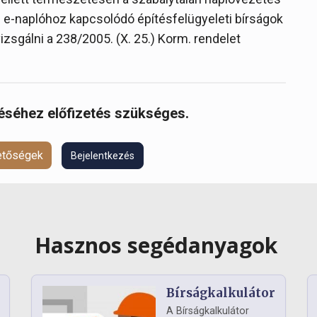
Az e-naplóhoz kapcsolódó építésfelügyeleti bírságok
gálni a 238/2005. (X. 25.) Korm. rendelet
réséhez előfizetés szükséges.
hetőségek
Bejelentkezés
Hasznos segédanyagok
Bírságkalkulátor
A Bírságkalkulátor