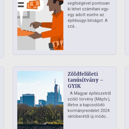
segítségével pontosan
ki lehet számítani egy-
egy adott esetre az
építésügyi bírságot. A
szá...
Zöldfelületi
ág
tanúsítvány –
GYIK
A Magyar építészetről
szóló törvény (Méptv.),
illetve a kapcsolódó
kormányrendelet 2024
októberétől új módo...