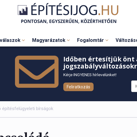
válaszok
Magyarázatok
Fogalomtár
Változá
Időben értesítjük önt 
jogszabályváltozásokr
Kérje INGYENES hírlevelünket!
Feliratkozás
építésfelügyeleti bírságok