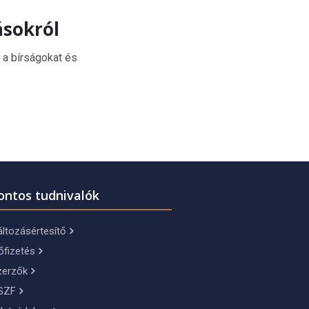
ásokról
 a bírságokat és
ontos tudnivalók
ltozásértesítő
őfizetés
zerzők
SZF