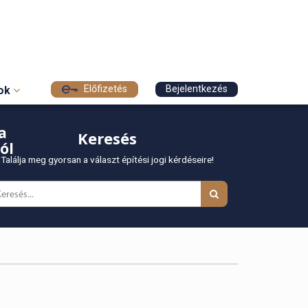
Előfizetés
Bejelentkezés
sok
a
Keresés
ól
Találja meg gyorsan a választ építési jogi kérdéseire!