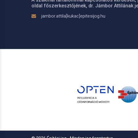
oldal főszerkesztőjének, dr. Jámbor Attilának je
jambor.attila[kukac]epitesijog.hu