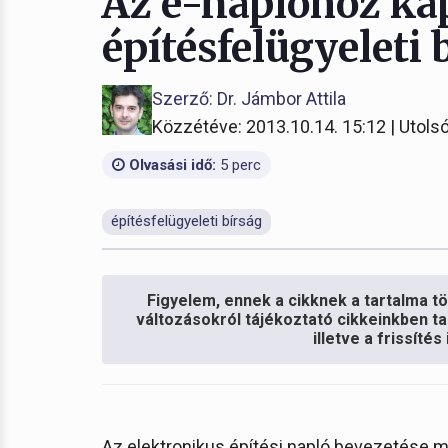
Az e-naplóhoz ka
építésfelügyeleti
Szerző: Dr. Jámbor Attila
Közzétéve: 2013.10.14. 15:12 | Utolsó
Olvasási idő:
5 perc
építésfelügyeleti bírság
Figyelem, ennek a cikknek a tartalma töb
változásokról tájékoztató cikkeinkben ta
illetve a frissíté
Az elektronikus építési napló bevezetése 