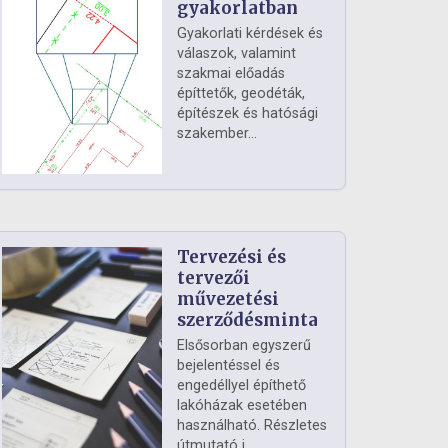
gyakorlatban
Gyakorlati kérdések és
válaszok, valamint
szakmai előadás
építtetők, geodéták,
építészek és hatósági
szakember...
Tervezési és
tervezői
művezetési
szerződésminta
Elsősorban egyszerű
bejelentéssel és
engedéllyel építhető
lakóházak esetében
használható. Részletes
útmutató i...