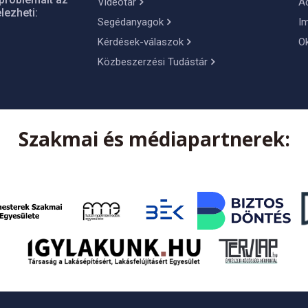
Videótár
A
lezheti:
Segédanyagok
I
Kérdések-válaszok
O
Közbeszerzési Tudástár
Szakmai és médiapartnerek: