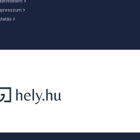
datvédelem
mpresszum
ktatás