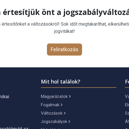
 értesítjük önt a jogszabályváltoz
rtesítőnket a változásokról! Sok időt megtakaríthat, elkerülheti
jogvitákat!
Feliratkozás
Mit hol találok?
F
Magyarázatok
Vá
nikai
Fogalmak
El
Változások
S
Jogszabályok
Á
problémáit az