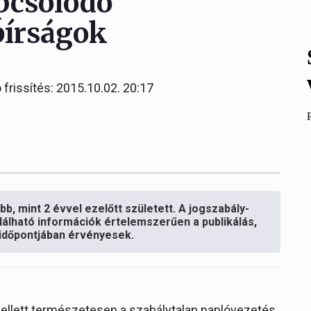
pcsolódó
 bírságok
 frissítés: 2015.10.02. 20:17
b, mint 2 évvel ezelőtt született. A jogszabály-
lálható információk értelemszerűen a publikálás,
s időpontjában érvényesek.
mellett természetesen a szabálytalan naplóvezetés