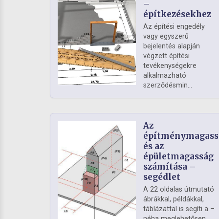
–
építkezésekhez
Az építési engedély
vagy egyszerű
bejelentés alapján
végzett építési
tevékenységekre
alkalmazható
szerződésmin...
Az
építménymagass
és az
épületmagasság
számítása –
segédlet
A 22 oldalas útmutató
ábrákkal, példákkal,
táblázattal is segíti a –
néha meglehetősen