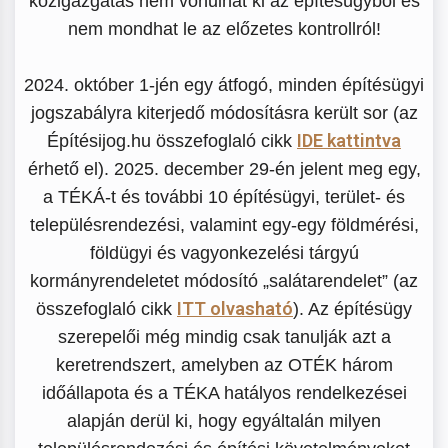
közigazgatás nem vonulhat ki az építésügyből és
nem mondhat le az előzetes kontrollról!
2024. október 1-jén egy átfogó, minden építésügyi
jogszabályra kiterjedő módosításra került sor (az
IDE kattintva
Építésijog.hu összefoglaló cikk
érhető el). 2025. december 29-én jelent meg egy,
a TÉKÁ-t és további 10 építésügyi, terület- és
településrendezési, valamint egy-egy földmérési,
földügyi és vagyonkezelési tárgyú
kormányrendeletet módosító „salátarendelet” (az
ITT olvasható
összefoglaló cikk
). Az építésügy
szerepelői még mindig csak tanulják azt a
keretrendszert, amelyben az OTÉK három
időállapota és a TÉKA hatályos rendelkezései
alapján derül ki, hogy egyáltalán milyen