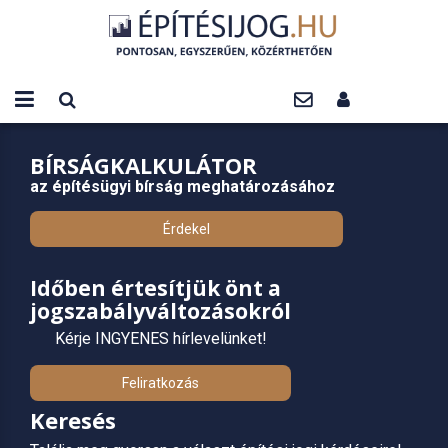
BÍRSÁGKALKULÁTOR
az építésügyi bírság meghatározásához
Érdekel
Időben értesítjük önt a
jogszabályváltozásokról
Kérje INGYENES hírlevelünket!
Feliratkozás
Keresés