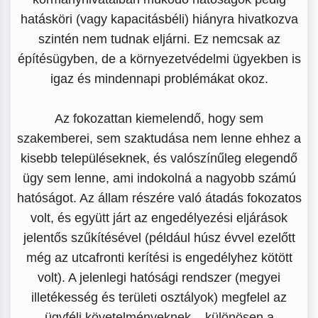
hatásköri (vagy kapacitásbéli) hiányra hivatkozva
szintén nem tudnak eljárni. Ez nemcsak az
építésügyben, de a környezetvédelmi ügyekben is
igaz és mindennapi problémákat okoz.
Az fokozattan kiemelendő, hogy sem
szakemberei, sem szaktudása nem lenne ehhez a
kisebb településeknek, és valószínűleg elegendő
ügy sem lenne, ami indokolná a nagyobb számú
hatóságot. Az állam részére való átadás fokozatos
volt, és együtt járt az engedélyezési eljárások
jelentős szűkítésével (például húsz évvel ezelőtt
még az utcafronti kerítési is engedélyhez kötött
volt). A jelenlegi hatósági rendszer (megyei
illetékesség és területi osztályok) megfelel az
ügyféli követelményeknek – különösen a