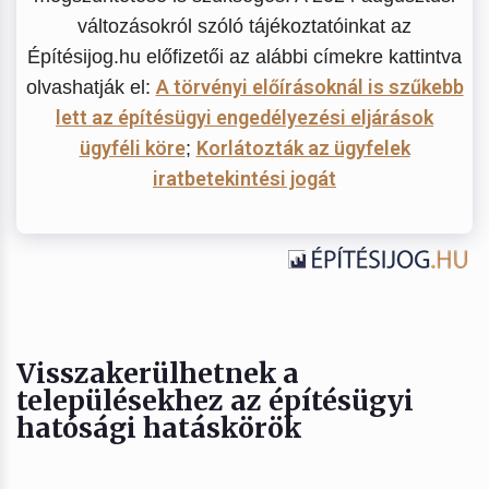
változásokról szóló tájékoztatóinkat az
Építésijog.hu előfizetői az alábbi címekre kattintva
A törvényi előírásoknál is szűkebb
olvashatják el:
lett az építésügyi engedélyezési eljárások
ügyféli köre
Korlátozták az ügyfelek
;
iratbetekintési jogát
Visszakerülhetnek a
településekhez az építésügyi
hatósági hatáskörök