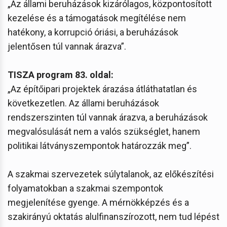
„Az állami beruházások kizárólagos, központosított
kezelése és a támogatások megítélése nem
hatékony, a korrupció óriási, a beruházások
jelentősen túl vannak árazva”.
TISZA program 83. oldal:
„Az építőipari projektek árazása átláthatatlan és
következetlen. Az állami beruházások
rendszerszinten túl vannak árazva, a beruházások
megvalósulását nem a valós szükséglet, hanem
politikai látványszempontok határozzák meg”.
A szakmai szervezetek súlytalanok, az előkészítési
folyamatokban a szakmai szempontok
megjelenítése gyenge. A mérnökképzés és a
szakirányú oktatás alulfinanszírozott, nem tud lépést