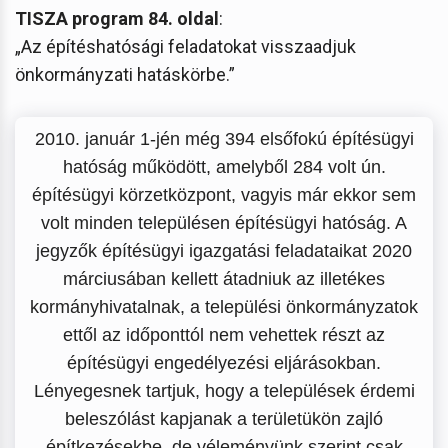
TISZA program 84. oldal
:
„Az építéshatósági feladatokat visszaadjuk
önkormányzati hatáskörbe.”
2010. január 1-jén még 394 elsőfokú építésügyi
hatóság működött, amelyből 284 volt ún.
építésügyi körzetközpont, vagyis már ekkor sem
volt minden településen építésügyi hatóság. A
jegyzők építésügyi igazgatási feladataikat 2020
márciusában kellett átadniuk az illetékes
kormányhivatalnak, a települési önkormányzatok
ettől az időponttól nem vehettek részt az
építésügyi engedélyezési eljárásokban.
Lényegesnek tartjuk, hogy a települések érdemi
beleszólást kapjanak a területükön zajló
építkezésekbe, de véleményünk szerint csak