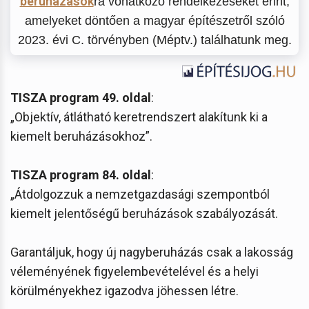
beruházások
ra vonatkozó rendelkezéseket érint,
amelyeket döntően a magyar építészetről szóló
2023. évi C. törvényben (Méptv.) találhatunk meg.
TISZA program 49. oldal
:
„Objektív, átlátható keretrendszert alakítunk ki a
kiemelt beruházásokhoz”.
TISZA program 84. oldal
:
„Átdolgozzuk a nemzetgazdasági szempontból
kiemelt jelentőségű beruházások szabályozását.
Garantáljuk, hogy új nagyberuházás csak a lakosság
véleményének figyelembevételével és a helyi
körülményekhez igazodva jöhessen létre.