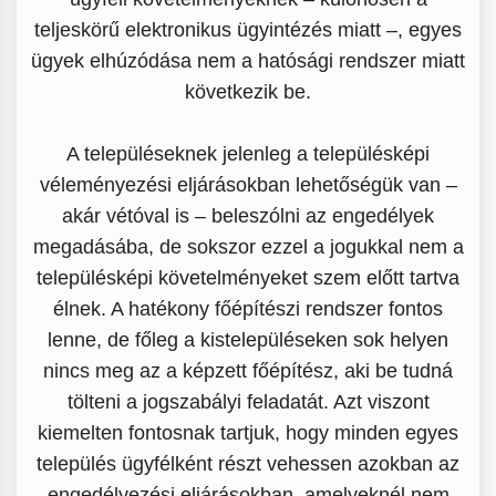
teljeskörű elektronikus ügyintézés miatt –, egyes
ügyek elhúzódása nem a hatósági rendszer miatt
következik be.
A településeknek jelenleg a településképi
véleményezési eljárásokban lehetőségük van –
akár vétóval is – beleszólni az engedélyek
megadásába, de sokszor ezzel a jogukkal nem a
településképi követelményeket szem előtt tartva
élnek. A hatékony főépítészi rendszer fontos
lenne, de főleg a kistelepüléseken sok helyen
nincs meg az a képzett főépítész, aki be tudná
tölteni a jogszabályi feladatát. Azt viszont
kiemelten fontosnak tartjuk, hogy minden egyes
település ügyfélként részt vehessen azokban az
engedélyezési eljárásokban, amelyeknél nem