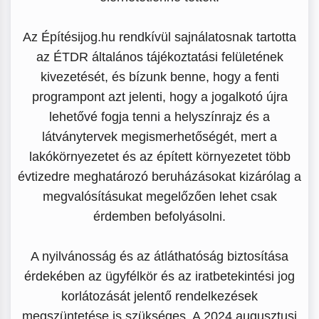
Az Építésijog.hu rendkívül sajnálatosnak tartotta
az ÉTDR általános tájékoztatási felületének
kivezetését, és bízunk benne, hogy a fenti
programpont azt jelenti, hogy a jogalkotó újra
lehetővé fogja tenni a helyszínrajz és a
látványtervek megismerhetőségét, mert a
lakókörnyezetet és az épített környezetet több
évtizedre meghatározó beruházásokat kizárólag a
megvalósításukat megelőzően lehet csak
érdemben befolyásolni.
A nyilvánosság és az átláthatóság biztosítása
érdekében az ügyfélkör és az iratbetekintési jog
korlátozását jelentő rendelkezések
megszüntetése is szükséges. A 2024 augusztusi