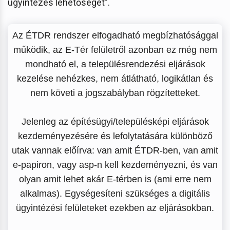
ügyintézés lehetőségét”.
Az ÉTDR rendszer elfogadható megbízhatósággal
működik, az E-Tér felületről azonban ez még nem
mondható el, a településrendezési eljárások
kezelése nehézkes, nem átlátható, logikátlan és
nem követi a jogszabályban rögzítetteket.
Jelenleg az építésügyi/településképi eljárások
kezdeményezésére és lefolytatására különböző
utak vannak előírva: van amit ÉTDR-ben, van amit
e-papiron, vagy asp-n kell kezdeményezni, és van
olyan amit lehet akár E-térben is (ami erre nem
alkalmas). Egységesíteni szükséges a digitális
ügyintézési felületeket ezekben az eljárásokban.