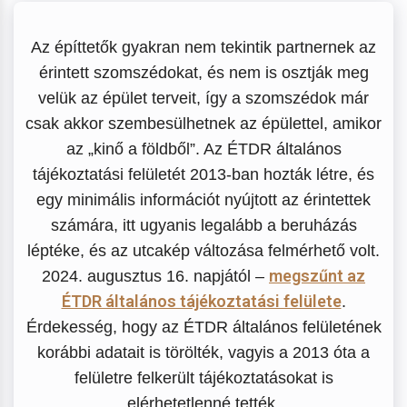
Az építtetők gyakran nem tekintik partnernek az
érintett szomszédokat, és nem is osztják meg
velük az épület terveit, így a szomszédok már
csak akkor szembesülhetnek az épülettel, amikor
az „kinő a földből”. Az ÉTDR általános
tájékoztatási felületét 2013-ban hozták létre, és
egy minimális információt nyújtott az érintettek
számára, itt ugyanis legalább a beruházás
léptéke, és az utcakép változása felmérhető volt.
megszűnt az
2024. augusztus 16. napjától –
ÉTDR általános tájékoztatási felülete
.
Érdekesség, hogy az ÉTDR általános felületének
korábbi adatait is törölték, vagyis a 2013 óta a
felületre felkerült tájékoztatásokat is
elérhetetlenné tették.