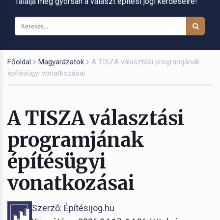
Találja meg gyorsan a választ építési jogi kérdéseire!
Főoldal
Magyarázatok
A TISZA választási programjának
építésügyi vonatkozásai
A TISZA választási
programjának
építésügyi
vonatkozásai
Szerző: Építésijog.hu