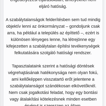
eljáró hatóság.
A szabálytalanságok felderítésben sem tud mindig
objektív lenni az önkormányzat – gondoljunk csak
arra, ha például a település az építtető –, ezért is
különösen lényeges lenne, ha létrejönne egy
kifejezetten a szabálytalan építési tevékenységek
felkutatására szolgáló hatósági rendszer.
Tapasztalataink szerint a hatósági döntések
végrehajtásának hatékonysága nem olyan fokú,
ami kellőképpen visszatartó erőt jelentene a
szabálytalanságot szándékosan elkövetőknél.
Nem csak jogalkotási feladat, hogy egy bontási
vagy átalakítási kötelezésnek minden esetben
érvényt is szerezzen az állam.