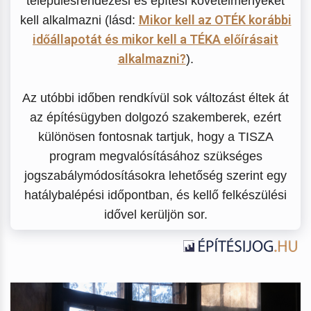
településrendezési és építési követelményeket
Mikor kell az OTÉK korábbi
kell alkalmazni (lásd:
időállapotát és mikor kell a TÉKA előírásait
alkalmazni?
).
Az utóbbi időben rendkívül sok változást éltek át
az építésügyben dolgozó szakemberek, ezért
különösen fontosnak tartjuk, hogy a TISZA
program megvalósításához szükséges
jogszabálymódosításokra lehetőség szerint egy
hatálybalépési időpontban, és kellő felkészülési
idővel kerüljön sor.