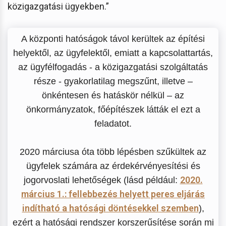
közigazgatási ügyekben.”
A központi hatóságok távol kerültek az építési
helyektől, az ügyfelektől, emiatt a kapcsolattartás,
az ügyfélfogadás - a közigazgatási szolgáltatás
része - gyakorlatilag megszűnt, illetve –
önkéntesen és hatáskör nélkül – az
önkormányzatok, főépítészek látták el ezt a
feladatot.
2020 márciusa óta több lépésben szűkültek az
ügyfelek számára az érdekérvényesítési és
2020.
jogorvoslati lehetőségek (lásd például:
március 1.: fellebbezés helyett peres eljárás
indítható a hatósági döntésekkel szemben
),
ezért a hatósági rendszer korszerűsítése során mi