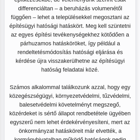
differenciáltan – a beruházás volumenétől
függően – lehet a településekkel megosztani az
építésügyi hatósági hatáskört. Meg kell szüntetni
az egyes építési tevékenységekhez kötődően a
párhuzamos hatásköröket, így például a
rendeltetésmódosítás hatósági eljárása és
kérdése újra visszakerülhetne az építésügyi
hatóság feladatai közé.
Számos alkalommal találkozunk azzal, hogy egy
közegészségügyi, környezetvédelmi, tűzvédelmi,
balesetvédelmi követelményt megszegő,
közérdeket is sértő állapot rendbetétele ügyében
egyszerű nem lehet érdekérvényesíteni, mert az
önkormányzat hatásköreit már elvették, a
kormányhivatalban működő hatóságok pedig