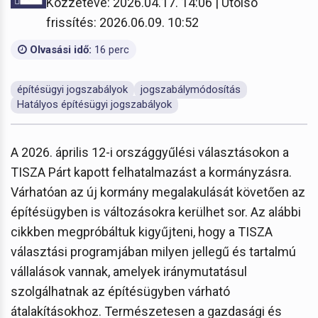
Közzétéve: 2026.04.17. 14:06 | Utolsó
frissítés: 2026.06.09. 10:52
Olvasási idő:
16 perc
építésügyi jogszabályok
jogszabálymódosítás
Hatályos építésügyi jogszabályok
A 2026. április 12-i országgyűlési választásokon a
TISZA Párt kapott felhatalmazást a kormányzásra.
Várhatóan az új kormány megalakulását követően az
építésügyben is változásokra kerülhet sor. Az alábbi
cikkben megpróbáltuk kigyűjteni, hogy a TISZA
választási programjában milyen jellegű és tartalmú
vállalások vannak, amelyek iránymutatásul
szolgálhatnak az építésügyben várható
átalakításokhoz. Természetesen a gazdasági és