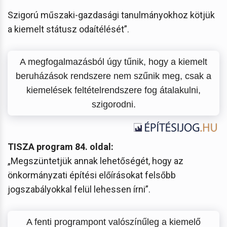
Szigorú műszaki-gazdasági tanulmányokhoz kötjük
a kiemelt státusz odaítélését”.
A megfogalmazásból úgy tűnik, hogy a kiemelt
beruházások rendszere nem szűnik meg, csak a
kiemelések feltételrendszere fog átalakulni,
szigorodni.
TISZA program 84. oldal:
„Megszüntetjük annak lehetőségét, hogy az
önkormányzati építési előírásokat felsőbb
jogszabályokkal felül lehessen írni”.
A fenti programpont valószínűleg a kiemelő