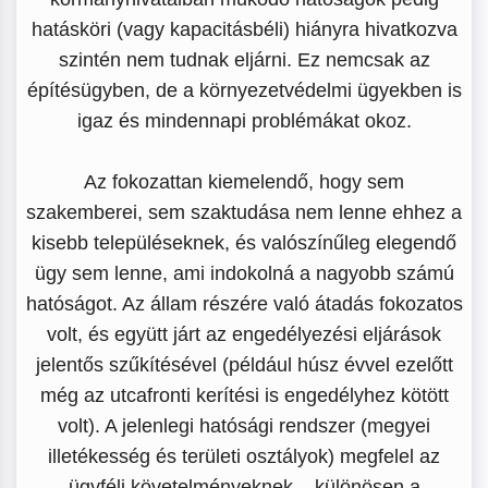
hatásköri (vagy kapacitásbéli) hiányra hivatkozva
szintén nem tudnak eljárni. Ez nemcsak az
építésügyben, de a környezetvédelmi ügyekben is
igaz és mindennapi problémákat okoz.
Az fokozattan kiemelendő, hogy sem
szakemberei, sem szaktudása nem lenne ehhez a
kisebb településeknek, és valószínűleg elegendő
ügy sem lenne, ami indokolná a nagyobb számú
hatóságot. Az állam részére való átadás fokozatos
volt, és együtt járt az engedélyezési eljárások
jelentős szűkítésével (például húsz évvel ezelőtt
még az utcafronti kerítési is engedélyhez kötött
volt). A jelenlegi hatósági rendszer (megyei
illetékesség és területi osztályok) megfelel az
ügyféli követelményeknek – különösen a