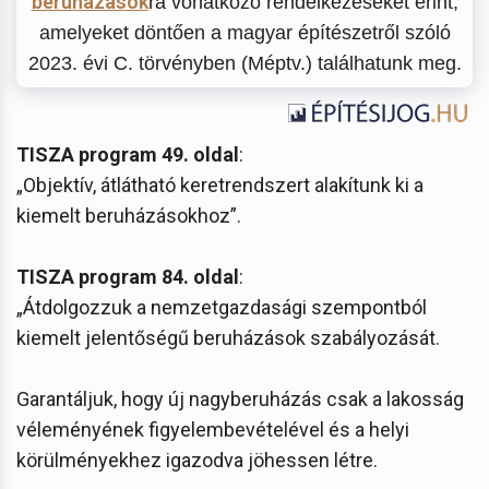
beruházások
ra vonatkozó rendelkezéseket érint,
amelyeket döntően a magyar építészetről szóló
2023. évi C. törvényben (Méptv.) találhatunk meg.
TISZA program 49. oldal
:
„Objektív, átlátható keretrendszert alakítunk ki a
kiemelt beruházásokhoz”.
TISZA program 84. oldal
:
„Átdolgozzuk a nemzetgazdasági szempontból
kiemelt jelentőségű beruházások szabályozását.
Garantáljuk, hogy új nagyberuházás csak a lakosság
véleményének figyelembevételével és a helyi
körülményekhez igazodva jöhessen létre.