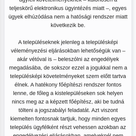
teljeskörű elektronikus ügyintézés miatt –, egyes
ügyek elhúzódása nem a hatósági rendszer miatt
következik be.
A településeknek jelenleg a településképi
véleményezési eljárásokban lehetőségük van –
akár vétóval is – beleszólni az engedélyek
megadásába, de sokszor ezzel a jogukkal nem a
településképi követelményeket szem előtt tartva
élnek. A hatékony főépítészi rendszer fontos
lenne, de főleg a kistelepüléseken sok helyen
nincs meg az a képzett főépítész, aki be tudná
tölteni a jogszabályi feladatát. Azt viszont
kiemelten fontosnak tartjuk, hogy minden egyes
település ügyfélként részt vehessen azokban az
engedélyezési eljárásokban, amelyeknél nem