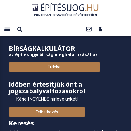
BÍRSÁGKALKULÁTOR
az építésügyi bírság meghatározásához
Érdekel
Időben értesítjük önt a
jogszabályváltozásokról
Kérje INGYENES hírlevelünket!
Feliratkozás
Keresés