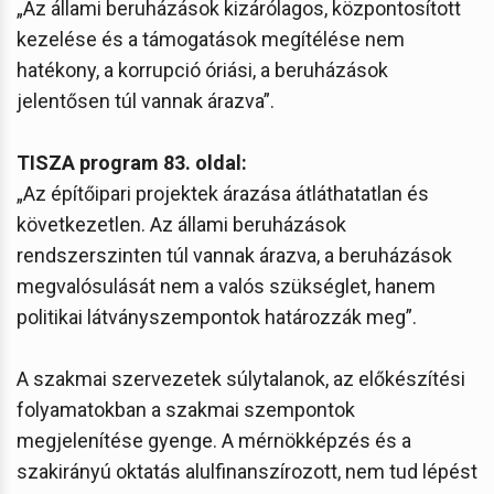
„Az állami beruházások kizárólagos, központosított
kezelése és a támogatások megítélése nem
hatékony, a korrupció óriási, a beruházások
jelentősen túl vannak árazva”.
TISZA program 83. oldal:
„Az építőipari projektek árazása átláthatatlan és
következetlen. Az állami beruházások
rendszerszinten túl vannak árazva, a beruházások
megvalósulását nem a valós szükséglet, hanem
politikai látványszempontok határozzák meg”.
A szakmai szervezetek súlytalanok, az előkészítési
folyamatokban a szakmai szempontok
megjelenítése gyenge. A mérnökképzés és a
szakirányú oktatás alulfinanszírozott, nem tud lépést