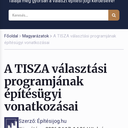
Találja meg gyorsan a választ építési jogi kérdéseire!
Főoldal
Magyarázatok
A TISZA választási programjának
építésügyi vonatkozásai
A TISZA választási
programjának
építésügyi
vonatkozásai
Szerző: Építésijog.hu