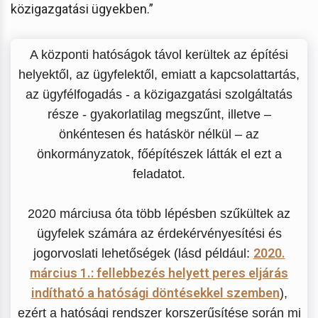
közigazgatási ügyekben.”
A központi hatóságok távol kerültek az építési
helyektől, az ügyfelektől, emiatt a kapcsolattartás,
az ügyfélfogadás - a közigazgatási szolgáltatás
része - gyakorlatilag megszűnt, illetve –
önkéntesen és hatáskör nélkül – az
önkormányzatok, főépítészek látták el ezt a
feladatot.
2020 márciusa óta több lépésben szűkültek az
ügyfelek számára az érdekérvényesítési és
2020.
jogorvoslati lehetőségek (lásd például:
március 1.: fellebbezés helyett peres eljárás
indítható a hatósági döntésekkel szemben
),
ezért a hatósági rendszer korszerűsítése során mi