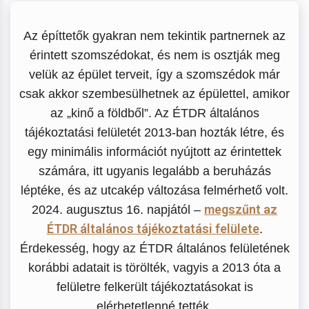
Az építtetők gyakran nem tekintik partnernek az
érintett szomszédokat, és nem is osztják meg
velük az épület terveit, így a szomszédok már
csak akkor szembesülhetnek az épülettel, amikor
az „kinő a földből”. Az ÉTDR általános
tájékoztatási felületét 2013-ban hozták létre, és
egy minimális információt nyújtott az érintettek
számára, itt ugyanis legalább a beruházás
léptéke, és az utcakép változása felmérhető volt.
megszűnt az
2024. augusztus 16. napjától –
ÉTDR általános tájékoztatási felülete
.
Érdekesség, hogy az ÉTDR általános felületének
korábbi adatait is törölték, vagyis a 2013 óta a
felületre felkerült tájékoztatásokat is
elérhetetlenné tették.