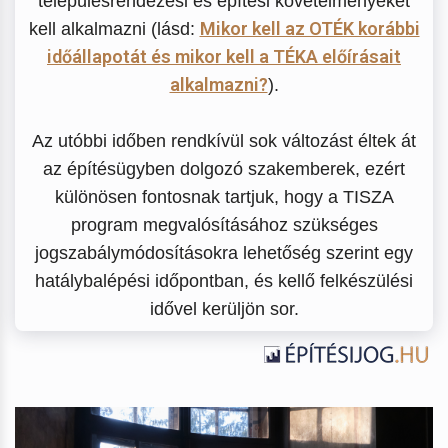
településrendezési és építési követelményeket
Mikor kell az OTÉK korábbi
kell alkalmazni (lásd:
időállapotát és mikor kell a TÉKA előírásait
alkalmazni?
).
Az utóbbi időben rendkívül sok változást éltek át
az építésügyben dolgozó szakemberek, ezért
különösen fontosnak tartjuk, hogy a TISZA
program megvalósításához szükséges
jogszabálymódosításokra lehetőség szerint egy
hatálybalépési időpontban, és kellő felkészülési
idővel kerüljön sor.