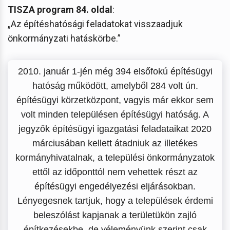
TISZA program 84. oldal
:
„Az építéshatósági feladatokat visszaadjuk
önkormányzati hatáskörbe.”
2010. január 1-jén még 394 elsőfokú építésügyi
hatóság működött, amelyből 284 volt ún.
építésügyi körzetközpont, vagyis már ekkor sem
volt minden településen építésügyi hatóság. A
jegyzők építésügyi igazgatási feladataikat 2020
márciusában kellett átadniuk az illetékes
kormányhivatalnak, a települési önkormányzatok
ettől az időponttól nem vehettek részt az
építésügyi engedélyezési eljárásokban.
Lényegesnek tartjuk, hogy a települések érdemi
beleszólást kapjanak a területükön zajló
építkezésekbe, de véleményünk szerint csak