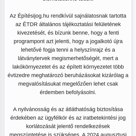
Az Építésijog.hu rendkívül sajnálatosnak tartotta
az ÉTDR általános tájékoztatási felületének
kivezetését, és bízunk benne, hogy a fenti
programpont azt jelenti, hogy a jogalkotó újra
lehetővé fogja tenni a helyszínrajz és a
látványtervek megismerhetőségét, mert a
lakókörnyezetet és az épített környezetet több
évtizedre meghatározó beruházásokat kizárólag a
megvalósításukat megelőzően lehet csak
érdemben befolyásolni.
A nyilvánosság és az átláthatóság biztosítása
érdekében az ügyfélkör és az iratbetekintési jog
korlátozását jelentő rendelkezések
megszüntetése is szükséges. A 2024 augusztusi