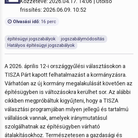
Közzétéve: 2026.04.17. 14:06 | Utolsó
frissítés: 2026.06.09. 10:52
Olvasási idő:
16 perc
építésügyi jogszabályok
jogszabálymódosítás
Hatályos építésügyi jogszabályok
A 2026. április 12-i országgyűlési választásokon a
TISZA Párt kapott felhatalmazást a kormányzásra.
Várhatóan az új kormány megalakulását követően az
építésügyben is változásokra kerülhet sor. Az alábbi
cikkben megpróbáltuk kigyűjteni, hogy a TISZA
választási programjában milyen jellegű és tartalmú
vállalások vannak, amelyek iránymutatásul
szolgálhatnak az építésügyben várható
átalakításokhoz. Természetesen a gazdasági és