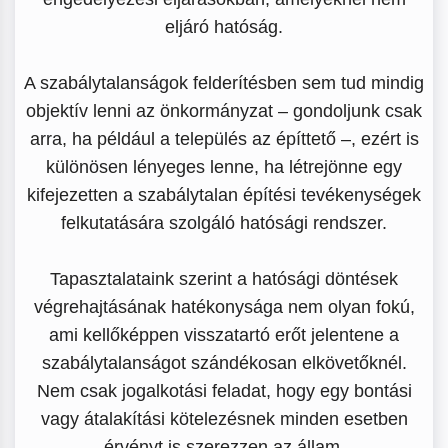
eljáró hatóság.
A szabálytalanságok felderítésben sem tud mindig
objektív lenni az önkormányzat – gondoljunk csak
arra, ha például a település az építtető –, ezért is
különösen lényeges lenne, ha létrejönne egy
kifejezetten a szabálytalan építési tevékenységek
felkutatására szolgáló hatósági rendszer.
Tapasztalataink szerint a hatósági döntések
végrehajtásának hatékonysága nem olyan fokú,
ami kellőképpen visszatartó erőt jelentene a
szabálytalanságot szándékosan elkövetőknél.
Nem csak jogalkotási feladat, hogy egy bontási
vagy átalakítási kötelezésnek minden esetben
érvényt is szerezzen az állam.