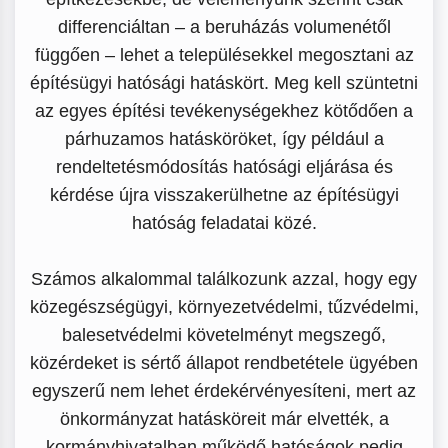
differenciáltan – a beruházás volumenétől
függően – lehet a településekkel megosztani az
építésügyi hatósági hatáskört. Meg kell szüntetni
az egyes építési tevékenységekhez kötődően a
párhuzamos hatásköröket, így például a
rendeltetésmódosítás hatósági eljárása és
kérdése újra visszakerülhetne az építésügyi
hatóság feladatai közé.
Számos alkalommal találkozunk azzal, hogy egy
közegészségügyi, környezetvédelmi, tűzvédelmi,
balesetvédelmi követelményt megszegő,
közérdeket is sértő állapot rendbetétele ügyében
egyszerű nem lehet érdekérvényesíteni, mert az
önkormányzat hatásköreit már elvették, a
kormányhivatalban működő hatóságok pedig