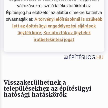
változásokról szóló tájékoztatóinkat az
Építésijog.hu előfizetői az alábbi címekre kattintva
A törvényi előírásoknál is szűkebb
olvashatják el:
lett az építésügyi engedélyezési eljárások
ügyféli köre
Korlátozták az ügyfelek
;
iratbetekintési jogát
Visszakerülhetnek a
településekhez az építésügyi
hatósági hatáskörök