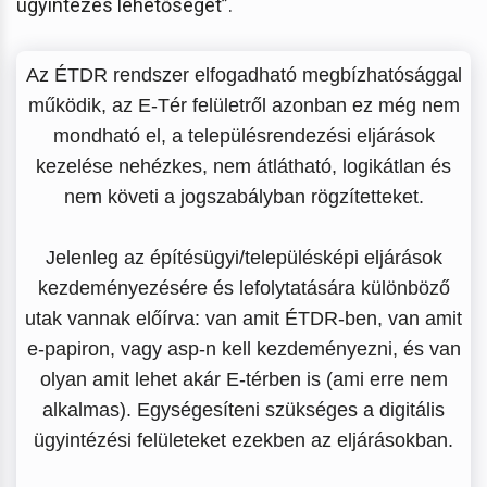
ügyintézés lehetőségét”.
Az ÉTDR rendszer elfogadható megbízhatósággal
működik, az E-Tér felületről azonban ez még nem
mondható el, a településrendezési eljárások
kezelése nehézkes, nem átlátható, logikátlan és
nem követi a jogszabályban rögzítetteket.
Jelenleg az építésügyi/településképi eljárások
kezdeményezésére és lefolytatására különböző
utak vannak előírva: van amit ÉTDR-ben, van amit
e-papiron, vagy asp-n kell kezdeményezni, és van
olyan amit lehet akár E-térben is (ami erre nem
alkalmas). Egységesíteni szükséges a digitális
ügyintézési felületeket ezekben az eljárásokban.