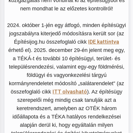
közigazgatás nem vonulhat ki az építésügyből és
nem mondhat le az előzetes kontrollról!
2024. október 1-jén egy átfogó, minden építésügyi
jogszabályra kiterjedő módosításra került sor (az
IDE kattintva
Építésijog.hu összefoglaló cikk
érhető el). 2025. december 29-én jelent meg egy,
a TÉKÁ-t és további 10 építésügyi, terület- és
településrendezési, valamint egy-egy földmérési,
földügyi és vagyonkezelési tárgyú
kormányrendeletet módosító „salátarendelet” (az
ITT olvasható
összefoglaló cikk
). Az építésügy
szerepelői még mindig csak tanulják azt a
keretrendszert, amelyben az OTÉK három
időállapota és a TÉKA hatályos rendelkezései
alapján derül ki, hogy egyáltalán milyen