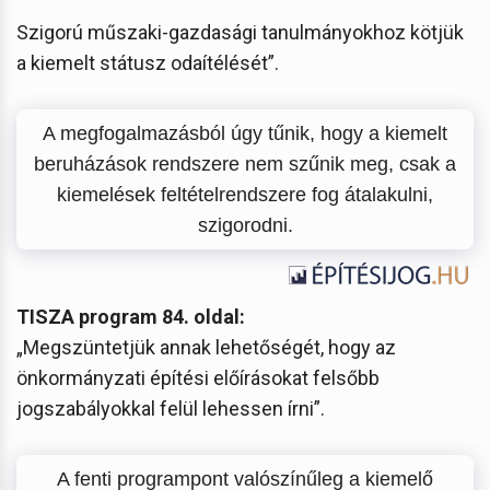
Szigorú műszaki-gazdasági tanulmányokhoz kötjük
a kiemelt státusz odaítélését”.
A megfogalmazásból úgy tűnik, hogy a kiemelt
beruházások rendszere nem szűnik meg, csak a
kiemelések feltételrendszere fog átalakulni,
szigorodni.
TISZA program 84. oldal:
„Megszüntetjük annak lehetőségét, hogy az
önkormányzati építési előírásokat felsőbb
jogszabályokkal felül lehessen írni”.
A fenti programpont valószínűleg a kiemelő