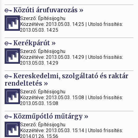
Közúti árufuvarozás »
Szerző: Építésijog.hu
Közzétéve: 2013.05.03. 14:25 | Utolsó frissítés:
2013.05.03. 14:25
Kerékpárút »
Szerző: Építésijog.hu
Közzétéve: 2013.05.03. 14:29 | Utolsó frissítés:
2013.05.03. 14:29
Kereskedelmi, szolgáltató és raktár
rendeltetés »
Szerző: Építésijog.hu
Közzétéve: 2013.05.03. 15:08 | Utolsó frissítés:
2013.05.03. 15:08
Közműpótló műtárgy »
Szerző: Építésijog.hu
Közzétéve: 2013.05.03. 15:14 | Utolsó frissítés:
2014.01.26. 15:56