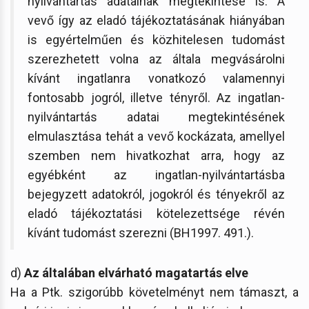
nyilvántartás adatainak megtekintése is. A
vevő így az eladó tájékoztatásának hiányában
is egyértelműen és közhitelesen tudomást
szerezhetett volna az általa megvásárolni
kívánt ingatlanra vonatkozó valamennyi
fontosabb jogról, illetve tényről. Az ingatlan-
nyilvántartás adatai megtekintésének
elmulasztása tehát a vevő kockázata, amellyel
szemben nem hivatkozhat arra, hogy az
egyébként az ingatlan-nyilvántartásba
bejegyzett adatokról, jogokról és tényekről az
eladó tájékoztatási kötelezettsége révén
kívánt tudomást szerezni (BH1997. 491.).
d)
Az általában elvárható magatartás elve
Ha a Ptk. szigorúbb követelményt nem támaszt, a