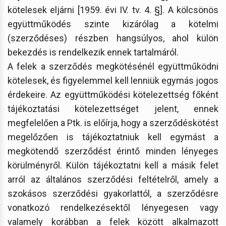
kötelesek eljárni [1959. évi IV. tv. 4. §]. A kölcsönös
együttműködés szinte kizárólag a kötelmi
(szerződéses) részben hangsúlyos, ahol külön
bekezdés is rendelkezik ennek tartalmáról.
A felek a szerződés megkötésénél együttműködni
kötelesek, és figyelemmel kell lenniük egymás jogos
érdekeire. Az együttműködési kötelezettség főként
tájékoztatási kötelezettséget jelent, ennek
megfelelően a Ptk. is előírja, hogy a szerződéskötést
megelőzően is tájékoztatniuk kell egymást a
megkötendő szerződést érintő minden lényeges
körülményről. Külön tájékoztatni kell a másik felet
arról az általános szerződési feltételről, amely a
szokásos szerződési gyakorlattól, a szerződésre
vonatkozó rendelkezésektől lényegesen vagy
valamely korábban a felek között alkalmazott