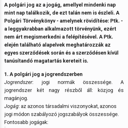
A polgári jog az a jogág, amellyel mindenki nap
mint nap találkozik, de ezt talán nem is észleli. A
Polgári Törvénykönyv - amelynek rövidítése: Ptk. -
a leggyakrabban alkalmazott törvényünk, ezért
nem árt megismerkedni a felépítésével. A Ptk.
elején található alapelvek meghatározzák az
egyes szerződések során és a szerződésen kívül
tanúsítandó magatartás kereteit is.
1. A polgári jog a jogrendszerben
Jogrendszer
: jogi normák összessége. A
jogrendszer két nagy részből áll: közjog és
magánjog.
Jogág
: az azonos társadalmi viszonyokat, azonos
jogi módon szabályozó jogszabályok összessége.
Fontosabb jogágak: