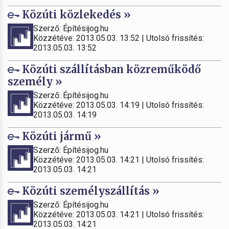
Közúti közlekedés »
Szerző: Építésijog.hu
Közzétéve: 2013.05.03. 13:52 | Utolsó frissítés:
2013.05.03. 13:52
Közúti szállításban közreműködő
személy »
Szerző: Építésijog.hu
Közzétéve: 2013.05.03. 14:19 | Utolsó frissítés:
2013.05.03. 14:19
Közúti jármű »
Szerző: Építésijog.hu
Közzétéve: 2013.05.03. 14:21 | Utolsó frissítés:
2013.05.03. 14:21
Közúti személyszállítás »
Szerző: Építésijog.hu
Közzétéve: 2013.05.03. 14:21 | Utolsó frissítés:
2013.05.03. 14:21