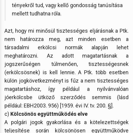
tényekről tud, vagy kellő gondosság tanúsítása
mellett tudhatna róla.
Azt, hogy mi minősül tisztességes eljárásnak a Ptk.
nem határozza meg, azt minden esetben a
társadalmi erkölcsi normák alapján lehet
meghatározni. Az adott magatartásnak a
jogszerűségen túlmenően, tisztességesnek
(erkölcsösnek) is kell lennie. A Ptk. több esetben
külön jogkövetkezményt is fűz a nem tisztességes
magatartáshoz, így például a nyilvánvalóan
jóerkölcsbe ütköző szerződés semmis (lásd
például: EBH2003. 956) [1959. évi IV. tv. 200. §].
c)
Kölcsönös együttműködés elve
A polgári jogok gyakorlása és a kötelezettségek
teljesítése során kölcsönösen együttműködve