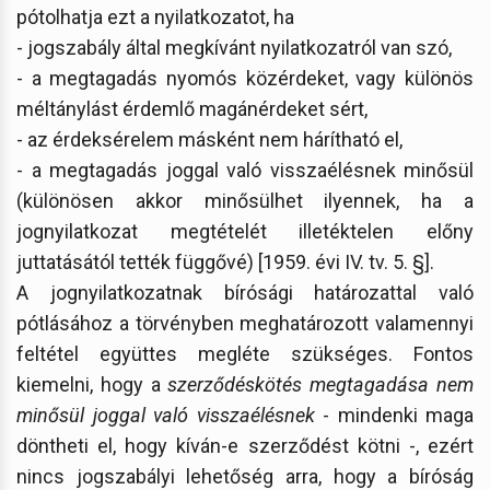
pótolhatja ezt a nyilatkozatot, ha
- jogszabály által megkívánt nyilatkozatról van szó,
- a megtagadás nyomós közérdeket, vagy különös
méltánylást érdemlő magánérdeket sért,
- az érdeksérelem másként nem hárítható el,
- a megtagadás joggal való visszaélésnek minősül
(különösen akkor minősülhet ilyennek, ha a
jognyilatkozat megtételét illetéktelen előny
juttatásától tették függővé) [1959. évi IV. tv. 5. §].
A jognyilatkozatnak bírósági határozattal való
pótlásához a törvényben meghatározott valamennyi
feltétel együttes megléte szükséges. Fontos
kiemelni, hogy a
szerződéskötés megtagadása nem
minősül joggal való visszaélésnek
- mindenki maga
döntheti el, hogy kíván-e szerződést kötni -, ezért
nincs jogszabályi lehetőség arra, hogy a bíróság