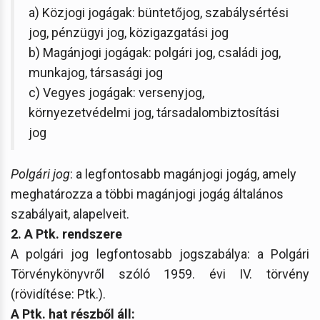
a) Közjogi jogágak: büntetőjog, szabálysértési
jog, pénzügyi jog, közigazgatási jog
b) Magánjogi jogágak: polgári jog, családi jog,
munkajog, társasági jog
c) Vegyes jogágak: versenyjog,
környezetvédelmi jog, társadalombiztosítási
jog
Polgári jog
: a legfontosabb magánjogi jogág, amely
meghatározza a többi magánjogi jogág általános
szabályait, alapelveit.
2. A Ptk. rendszere
A polgári jog legfontosabb jogszabálya: a Polgári
Törvénykönyvről szóló 1959. évi IV. törvény
(rövidítése: Ptk.).
A Ptk. hat részből áll: