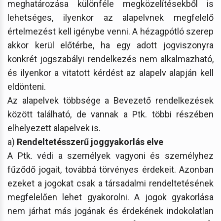
meghatározása különféle megközelítésekből is
lehetséges, ilyenkor az alapelvnek megfelelő
értelmezést kell igénybe venni. A hézagpótló szerep
akkor kerül előtérbe, ha egy adott jogviszonyra
konkrét jogszabályi rendelkezés nem alkalmazható,
és ilyenkor a vitatott kérdést az alapelv alapján kell
eldönteni.
Az alapelvek többsége a Bevezető rendelkezések
között található, de vannak a Ptk. többi részében
elhelyezett alapelvek is.
a)
Rendeltetésszerű joggyakorlás elve
A Ptk. védi a személyek vagyoni és személyhez
fűződő jogait, továbbá törvényes érdekeit. Azonban
ezeket a jogokat csak a társadalmi rendeltetésének
megfelelően lehet gyakorolni. A jogok gyakorlása
nem járhat más jogának és érdekének indokolatlan