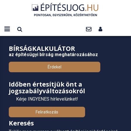
BÍRSÁGKALKULÁTOR
az építésügyi bírság meghatározásához
Érdekel
Időben értesítjük önt a
jogszabályváltozásokról
Kérje INGYENES hírlevelünket!
Feliratkozás
Keresés