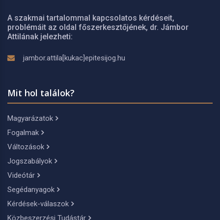
A szakmai tartalommal kapcsolatos kérdéseit,
problémáit az oldal főszerkesztőjének, dr. Jámbor
Attilának jelezheti:
jambor.attila[kukac]epitesijog.hu
Mit hol találok?
Magyarázatok
Fogalmak
Változások
Jogszabályok
Videótár
Segédanyagok
Kérdések-válaszok
Közbeszerzési Tudástár