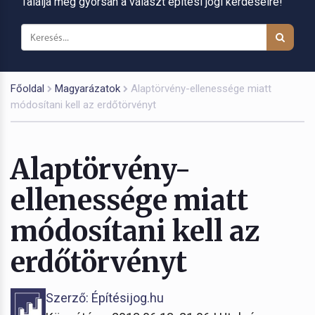
Találja meg gyorsan a választ építési jogi kérdéseire!
Főoldal
Magyarázatok
Alaptörvény-ellenessége miatt
módosítani kell az erdőtörvényt
Alaptörvény-
ellenessége miatt
módosítani kell az
erdőtörvényt
Szerző: Építésijog.hu