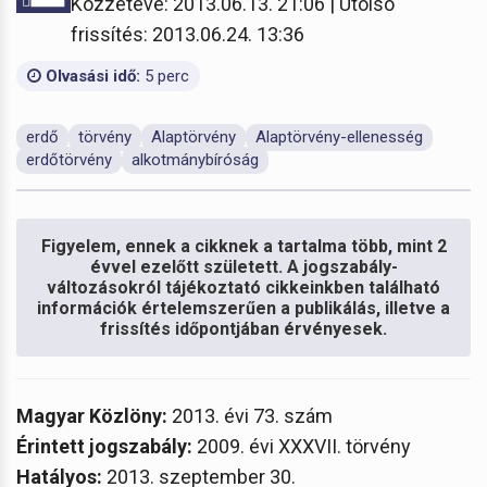
Közzétéve: 2013.06.13. 21:06 | Utolsó
frissítés: 2013.06.24. 13:36
Olvasási idő:
5 perc
erdő
törvény
Alaptörvény
Alaptörvény-ellenesség
erdőtörvény
alkotmánybíróság
Figyelem, ennek a cikknek a tartalma több, mint 2
évvel ezelőtt született. A jogszabály-
változásokról tájékoztató cikkeinkben található
információk értelemszerűen a publikálás, illetve a
frissítés időpontjában érvényesek.
Magyar Közlöny:
2013. évi 73. szám
Érintett jogszabály:
2009. évi XXXVII. törvény
Hatályos:
2013. szeptember 30.