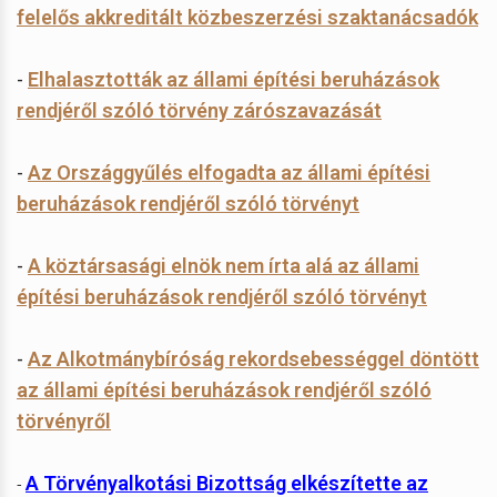
felelős akkreditált közbeszerzési szaktanácsadók
-
Elhalasztották az állami építési beruházások
rendjéről szóló törvény zárószavazását
-
Az Országgyűlés elfogadta az állami építési
beruházások rendjéről szóló törvényt
-
A köztársasági elnök nem írta alá az állami
építési beruházások rendjéről szóló törvényt
-
Az Alkotmánybíróság rekordsebességgel döntött
az állami építési beruházások rendjéről szóló
törvényről
A Törvényalkotási Bizottság elkészítette az
-