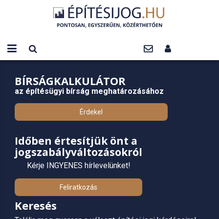
BÍRSÁGKALKULÁTOR
az építésügyi bírság meghatározásához
Érdekel
Időben értesítjük önt a
jogszabályváltozásokról
Kérje INGYENES hírlevelünket!
Feliratkozás
Keresés