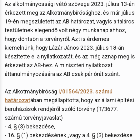
Az alkotmányossági vétó szövege 2023. július 13-án
érkezett meg az Alkotmánybírósághoz, és már július
19-én megszületett az AB határozat, vagyis a taláros
testületnek elegendő volt négy munkanap ahhoz,
hogy döntsön a törvényről. Azt is érdemes
kiemelnünk, hogy Lázár János 2023. július 18-án
készítette el a nyilatkozatát, és az még aznap meg is
érkezett az AB-hez. A miniszteri nyilatkozat
áttanulmányozására az AB csak pár órát szánt.
Az Alkotmánybíróság
I/01564/2023. számú
határozat
ában megállapította, hogy az állami építési
beruházások rendjéről szóló törvény (T/3677.
számú törvényjavaslat)
- 4. § (3) bekezdése,
- 16. § (1) bekezdésének „vagy a 4. § (3) bekezdése