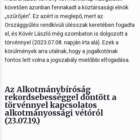
követően azonban fennakadt a köztársasági elnök
„szűrőjén”. Ez azért is meglepő, mert az
Országgyűlés rendkívüli ülésszak keretében fogadta
el, és Kövér László még szombaton is dolgozott a
törvénnyel (2023.07.08. napján írta alá). Ezek a
körülmények arra utalnak, hogy a jogalkotónak
fontos lett volna a jogszabály mielőbbi elfogadása.
Az Alkotmánybíróság
rekordsebességgel döntött a
törvénnyel kapcsolatos
alkotmányossági vétóról
(23.07.19.)