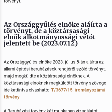
törvényt.
Az Országgyűlés elnöke aláírta a
törvényt, de a köztársasági
elnök alkotmányossági vétót
jelentett be (2023.07.12.)
Az Országgyűlés elnöke 2023. július 8-án aláírta az
állami építési beruházások rendjéről szóló törvényt,
majd megküldte a köztársasági elnöknek. A
köztársasági elnöknek megküldött törvény szövege
ide kattintva olvasható:
T/3677/15. irományszámú
törvény
.
A Beruházási törvény két munkanap vizsgálatot