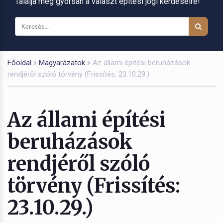
Találja meg gyorsan a választ építési jogi kérdéseire!
Főoldal
Magyarázatok
Az állami építési beruházások
rendjéről szóló törvény (Frissítés: 23.10.29.)
Az állami építési
beruházások
rendjéről szóló
törvény (Frissítés:
23.10.29.)