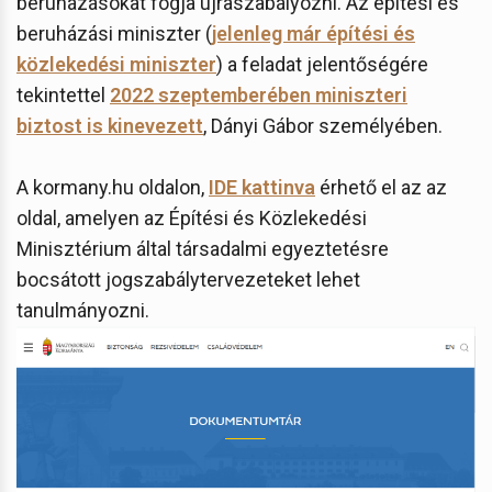
beruházásokat fogja újraszabályozni. Az építési és
beruházási miniszter (
jelenleg már építési és
közlekedési miniszter
) a feladat jelentőségére
tekintettel
2022 szeptemberében miniszteri
biztost is kinevezett
, Dányi Gábor személyében.
A kormany.hu oldalon,
IDE kattinva
érhető el az az
oldal, amelyen az Építési és Közlekedési
Minisztérium által társadalmi egyeztetésre
bocsátott jogszabálytervezeteket lehet
tanulmányozni.