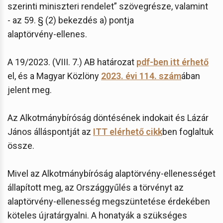
szerinti miniszteri rendelet” szövegrésze, valamint
- az 59. § (2) bekezdés a) pontja
alaptörvény-ellenes.
A 19/2023. (VIII. 7.) AB határozat
pdf-ben itt érhető
el, és a Magyar Közlöny
2023. évi 114. szám
ában
jelent meg.
Az Alkotmánybíróság döntésének indokait és Lázár
János álláspontját az
ITT elérhető cikk
ben foglaltuk
össze.
Mivel az Alkotmánybíróság alaptörvény-ellenességet
állapított meg, az Országgyűlés a törvényt az
alaptörvény-ellenesség megszüntetése érdekében
köteles újratárgyalni. A honatyák a szükséges