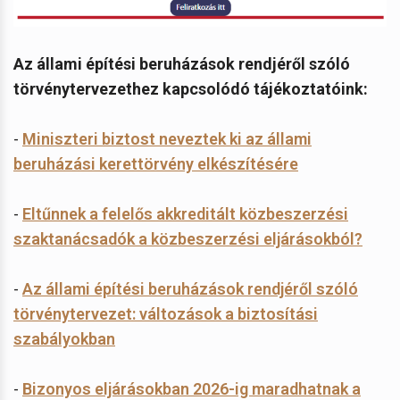
Az állami építési beruházások rendjéről szóló
törvénytervezethez kapcsolódó tájékoztatóink:
-
Miniszteri biztost neveztek ki az állami
beruházási kerettörvény elkészítésére
-
Eltűnnek a felelős akkreditált közbeszerzési
szaktanácsadók a közbeszerzési eljárásokból?
-
Az állami építési beruházások rendjéről szóló
törvénytervezet: változások a biztosítási
szabályokban
-
Bizonyos eljárásokban 2026-ig maradhatnak a