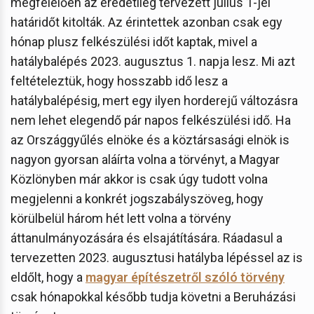
megfelelően az eredetileg tervezett július 1-jei
határidőt kitolták. Az érintettek azonban csak egy
hónap plusz felkészülési időt kaptak, mivel a
hatálybalépés 2023. augusztus 1. napja lesz. Mi azt
feltételeztük, hogy hosszabb idő lesz a
hatálybalépésig, mert egy ilyen horderejű változásra
nem lehet elegendő pár napos felkészülési idő. Ha
az Országgyűlés elnöke és a köztársasági elnök is
nagyon gyorsan aláírta volna a törvényt, a Magyar
Közlönyben már akkor is csak úgy tudott volna
megjelenni a konkrét jogszabályszöveg, hogy
körülbelül három hét lett volna a törvény
áttanulmányozására és elsajátítására. Ráadasul a
tervezetten 2023. augusztusi hatályba lépéssel az is
eldőlt, hogy a
magyar építészetről szóló törvény
csak hónapokkal később tudja követni a Beruházási