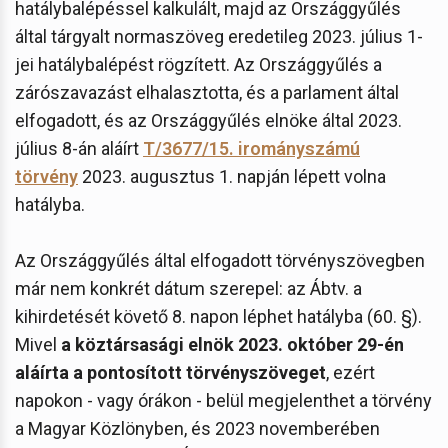
hatálybalépéssel kalkulált, majd az Országgyűlés
által tárgyalt normaszöveg eredetileg 2023. július 1-
jei hatálybalépést rögzített. Az Országgyűlés a
zárószavazást elhalasztotta, és a parlament által
elfogadott, és az Országgyűlés elnöke által 2023.
július 8-án aláírt
T/3677/15. irományszámú
törvény
2023. augusztus 1. napján lépett volna
hatályba.
Az Országgyűlés által elfogadott törvényszövegben
már nem konkrét dátum szerepel: az Ábtv. a
kihirdetését követő 8. napon léphet hatályba (60. §).
Mivel
a köztársasági elnök 2023. október 29-én
aláírta a pontosított törvényszöveget
, ezért
napokon - vagy órákon - belül megjelenthet a törvény
a Magyar Közlönyben, és 2023 novemberében