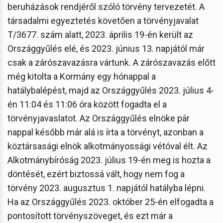
beruházások rendjéről szóló törvény tervezetét. A
társadalmi egyeztetés követően a törvényjavalat
T/3677. szám alatt, 2023. április 19-én került az
Országgyűlés elé, és 2023. június 13. napjától már
csak a zárószavazásra vártunk. A zárószavazás előtt
még kitolta a Kormány egy hónappal a
hatálybalépést, majd az Országgyűlés 2023. július 4-
én 11:04 és 11:06 óra között fogadta el a
törvényjavaslatot. Az Országgyűlés elnöke pár
nappal később már alá is írta a törvényt, azonban a
köztársasági elnök alkotmányossági vétóval élt. Az
Alkotmánybíróság 2023. július 19-én meg is hozta a
döntését, ezért biztossá vált, hogy nem fog a
törvény 2023. augusztus 1. napjától hatályba lépni.
Ha az Országgyűlés 2023. október 25-én elfogadta a
pontosított törvényszöveget, és ezt már a