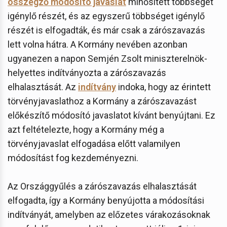
összegző módosító javaslat
minősített többséget
igénylő részét, és az egyszerű többséget igénylő
részét is elfogadták, és már csak a zárószavazás
lett volna hátra. A Kormány nevében azonban
ugyanezen a napon Semjén Zsolt miniszterelnök-
helyettes indítványozta a zárószavazás
elhalasztását. Az
indítvány
indoka, hogy az érintett
törvényjavaslathoz a Kormány a zárószavazást
előkészítő módosító javaslatot kívánt benyújtani. Ez
azt feltételezte, hogy a Kormány még a
törvényjavaslat elfogadása előtt valamilyen
módosítást fog kezdeményezni.
Az Országgyűlés a zárószavazás elhalasztását
elfogadta, így a Kormány benyújotta a módosítási
indítványát, amelyben az előzetes várakozásoknak