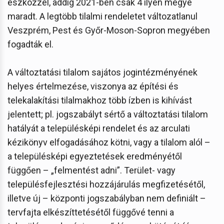
eszközzel, addig 2021-ben csak 4 ilyen megye
maradt. A legtöbb tilalmi rendeletet változatlanul
Veszprém, Pest és Győr-Moson-Sopron megyében
fogadták el.
A változtatási tilalom sajátos jogintézményének
helyes értelmezése, viszonya az építési és
telekalakítási tilalmakhoz több ízben is kihívást
jelentett; pl. jogszabályt sértő a változtatási tilalom
hatályát a településképi rendelet és az arculati
kézikönyv elfogadásához kötni, vagy a tilalom alól –
a településképi egyeztetések eredményétől
függően – „felmentést adni”. Terület- vagy
településfejlesztési hozzájárulás megfizetésétől,
illetve új – központi jogszabályban nem definiált –
tervfajta elkészíttetésétől függővé tenni a