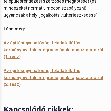
településrendezési szerződés megkötését (és
mindezeket normatív módon szabályozni)
ugyancsak a helyi jogalkotás „túlterjeszkedése”.
Lásd még:
Az építésügyi hatósági feladatellátás
kormányhivatali integrációjának tapasztalatairól
(1. rész)
Az építésügyi hatósági feladatellátás
kormányhivatali integrációjának tapasztalatairól
(2. rész)
Kapcsolódó cikkek: