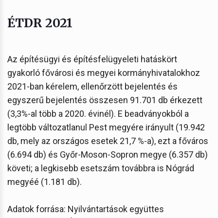
ÉTDR 2021
Az építésügyi és építésfelügyeleti hatáskört
gyakorló fővárosi és megyei kormányhivatalokhoz
2021-ban kérelem, ellenőrzött bejelentés és
egyszerű bejelentés összesen 91.701 db érkezett
(3,3%-al több a 2020. évinél). E beadványokból a
legtöbb változatlanul Pest megyére irányult (19.942
db, mely az országos esetek 21,7 %-a), ezt a főváros
(6.694 db) és Győr-Moson-Sopron megye (6.357 db)
követi; a legkisebb esetszám továbbra is Nógrád
megyéé (1.181 db).
Adatok forrása: Nyilvántartások együttes