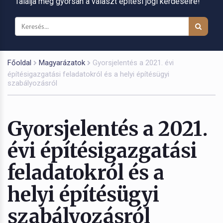
Találja meg gyorsan a választ építési jogi kérdéseire!
Főoldal
Magyarázatok
Gyorsjelentés a 2021. évi
építésigazgatási feladatokról és a helyi építésügyi
szabályozásról
Gyorsjelentés a 2021.
évi építésigazgatási
feladatokról és a
helyi építésügyi
szabályozásról