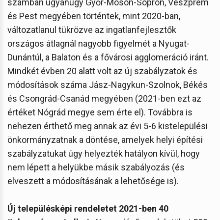
számban ugyanúgy Győr-Moson-Sopron, Veszprém
és Pest megyében történtek, mint 2020-ban,
változatlanul tükrözve az ingatlanfejlesztők
országos átlagnál nagyobb figyelmét a Nyugat-
Dunántúl, a Balaton és a fővárosi agglomeráció iránt.
Mindkét évben 20 alatt volt az új szabályzatok és
módosítások száma Jász-Nagykun-Szolnok, Békés
és Csongrád-Csanád megyében (2021-ben ezt az
értéket Nógrád megye sem érte el). Továbbra is
nehezen érthető meg annak az évi 5-6 kistelepülési
önkormányzatnak a döntése, amelyek helyi építési
szabályzatukat úgy helyezték hatályon kívül, hogy
nem lépett a helyükbe másik szabályozás (és
elveszett a módosításának a lehetősége is).
Új településképi rendeletet 2021-ben 40