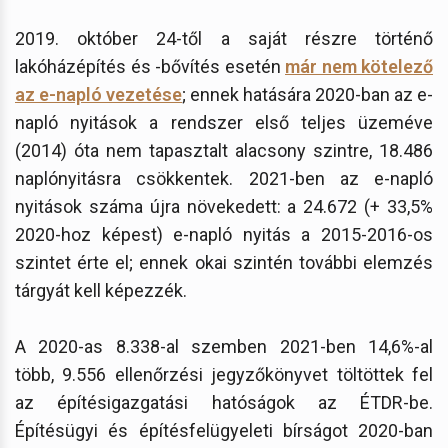
2019. október 24-től a saját részre történő
lakóházépítés és -bővítés esetén
már nem kötelező
az e-napló vezetése
; ennek hatására 2020-ban az e-
napló nyitások a rendszer első teljes üzeméve
(2014) óta nem tapasztalt alacsony szintre, 18.486
naplónyitásra csökkentek. 2021-ben az e-napló
nyitások száma újra növekedett: a 24.672 (+ 33,5%
2020-hoz képest) e-napló nyitás a 2015-2016-os
szintet érte el; ennek okai szintén további elemzés
tárgyát kell képezzék.
A 2020-as 8.338-al szemben 2021-ben 14,6%-al
több, 9.556 ellenőrzési jegyzőkönyvet töltöttek fel
az építésigazgatási hatóságok az ÉTDR-be.
Építésügyi és építésfelügyeleti bírságot 2020-ban