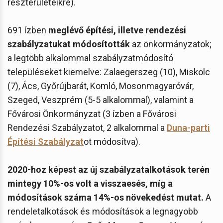
részterületeikre).
691 ízben
meglévő építési, illetve rendezési
szabályzatukat módosították
az önkormányzatok;
a legtöbb alkalommal szabályzatmódosító
településeket kiemelve: Zalaegerszeg (10), Miskolc
(7), Ács, Győrújbarát, Komló, Mosonmagyaróvár,
Szeged, Veszprém (5-5 alkalommal), valamint a
Fővárosi Önkormányzat (3 ízben a Fővárosi
Rendezési Szabályzatot, 2 alkalommal a
Duna-parti
Építési Szabályzat
ot módosítva).
2020-hoz képest az új szabályzatalkotások terén
mintegy 10%-os volt a visszaesés, míg a
módosítások száma 14%-os növekedést mutat.
A
rendeletalkotások és módosítások a legnagyobb