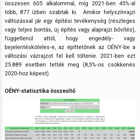
összesen 605 alkalommal, míg 2021-ben 45%-al
több, 877 ízben szabtak ki. Amikor helyszínrajzi
változással jár egy építési tevékenység (részleges
vagy teljes bontás, új építés vagy alaprajzi bővítés),
függetlenül attól, hogy engedély- vagy
bejelentésköteles-e, az építtetőnek az OÉNY-be a
változási vázrajzot fel kell töltenie. 2021-ben ezt
25.889 esetben tették meg (8,5%-os csökkenés
2020-hoz képest).
OÉNY-statisztika összesítő