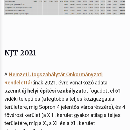
NJT 2021
A
Nemzeti Jogszabálytár Önkormányzati
Rendelettár
ának 2021. évre vonatkozó adatai
szerint
új helyi építési szabályzat
ot fogadott el 61
vidéki település (a legtöbb a teljes közigazgatási
területére, míg Sopron 4 jelentős városrészére), és 4
fővárosi kerület (a XIII. kerület gyakorlatilag a teljes
területére, míg a X., a XI. és a XII. kerület