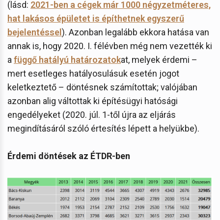
(lásd:
2021-ben a cégek már 1000 négyzetméteres,
hat lakásos épületet is építhetnek egyszerű
bejelentéssel
). Azonban legalább ekkora hatása van
annak is, hogy 2020. I. félévben még nem vezették ki
a
függő hatályú határozatok
at, melyek érdemi –
mert esetleges hatályosulásuk esetén jogot
keletkeztető – döntésnek számítottak; valójában
azonban alig váltottak ki építésügyi hatósági
engedélyeket (2020. júl. 1-től újra az eljárás
megindításáról szóló értesítés lépett a helyükbe).
Érdemi döntések az ÉTDR-ben