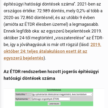
építésügyi hatósági döntések száma”. 2021-ben az
országos értéke: 72.989 döntés, mely 0,2%-al több a
2020-as 72.860 döntésnél, és az utóbbi 9 évben
(amióta az ÉTDR élesben üzemel) a legmagasabb.
Ennek legfőbb oka: az egyszerű bejelentések 2019.
október 24-től megtörtént „visszaterelése” az ÉTDR-
be, így a jóváhagyásuk is már ott rögzül (lásd:
2019.
október 24: teljes átalakuláson esett át az
egyszerű bejelentés
).
Az ÉTDR rendszerben hozott jogerős építésügyi
hatósági döntések száma