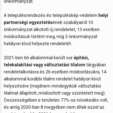
önkormányzat.
A településrendezés és településkép-védelem
helyi
partnerségi egyeztetés
ének szabályairól 10
önkormányzat alkotott új rendeletet, 13 esetben
módosításuk történt meg, míg 3 önkormányzat
hatályon kívül helyezte rendeletét.
2021-ben 66 alkalommal került sor
építési,
telekalakítási vagy változtatási tilalom
tárgyában
rendeletalkotásra és 26 esetben módosításukra, 14
alkalommal korábbi tilalmi rendelet hatályon kívül
helyezésére (majdnem mindegyikük változtatási
tilalmat állapított, módosított vagy szüntetett meg).
Összességében e területen 77%-os növekedés volt,
és amíg 2020-ban 8 megyében nem éltek ezzel az