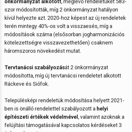
önkormányzat alkotott
, meglévő rendeletüket 583-
szor módosították, míg 2 önkormányzat hatályon
kívül helyezte azt. 2020-hoz képest az új rendeletek
terén mintegy 40%-os volt a visszaesés, míg a
módosítások száma (elsősorban jogharmonizációs
kötelezettségre visszavezethetően) csaknem
háromszoros növekedést mutat.
Tervtanácsi szabályozás
át 2 önkormányzat
módosította, míg új tervtanácsi rendeletet alkotott
Ráckeve és Siófok.
Településképi rendeletük módosítása helyett 2021-
ben is önálló rendelettel szabályozott a
helyi
építészeti értékek védelmével
, valamint azoknak a
felújítási támogatásával kapcsolatos kérdéseket 3