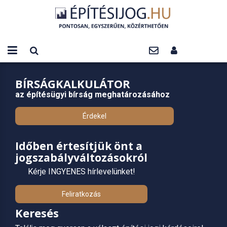
BÍRSÁGKALKULÁTOR
az építésügyi bírság meghatározásához
Érdekel
Időben értesítjük önt a
jogszabályváltozásokról
Kérje INGYENES hírlevelünket!
Feliratkozás
Keresés