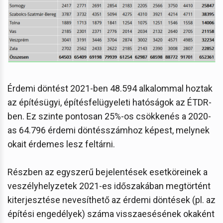
Érdemi döntést 2021-ben 48.594 alkalommal hoztak
az építésügyi, építésfelügyeleti hatóságok az ÉTDR-
ben. Ez szinte pontosan 25%-os csökkenés a 2020-
as 64.796 érdemi döntésszámhoz képest, melynek
okait érdemes lesz feltárni.
Részben az egyszerű bejelentések esetköreinek a
veszélyhelyzetek 2021-es időszakában megtörtént
kiterjesztése nevesíthető az érdemi döntések (pl. az
építési engedélyek) száma visszaesésének okaként