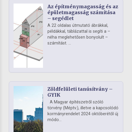
Az építménymagasság és az
épületmagasság számítása
– segédlet
A 22 oldalas útmutató ábrákkal,
példákkal, táblázattal is segíti a –
néha meglehetősen bonyolult –
számítást. ...
Zöldfelületi tanúsítvány –
GYIK
A Magyar építészetről szóló
törvény (Méptv.), illetve a kapcsolódó
kormányrendelet 2024 októberétől új
módo...