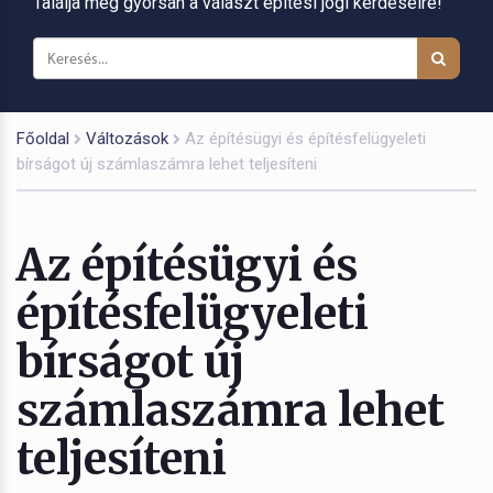
Találja meg gyorsan a választ építési jogi kérdéseire!
Főoldal
Változások
Az építésügyi és építésfelügyeleti
bírságot új számlaszámra lehet teljesíteni
Az építésügyi és
építésfelügyeleti
bírságot új
számlaszámra lehet
teljesíteni