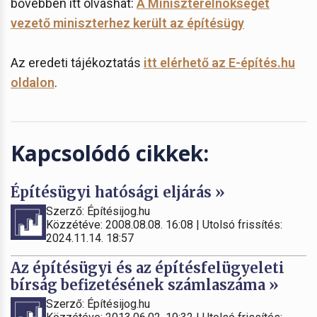
bővebben itt olvashat:
A Miniszterelnökséget
vezető miniszterhez került az építésügy
Az eredeti tájékoztatás
itt elérhető az E-építés.hu
oldalon
.
Kapcsolódó cikkek:
Építésügyi hatósági eljárás »
Szerző: Építésijog.hu
Közzétéve: 2008.08.08. 16:08 | Utolsó frissítés:
2024.11.14. 18:57
Az építésügyi és az építésfelügyeleti
bírság befizetésének számlaszáma »
Szerző: Építésijog.hu