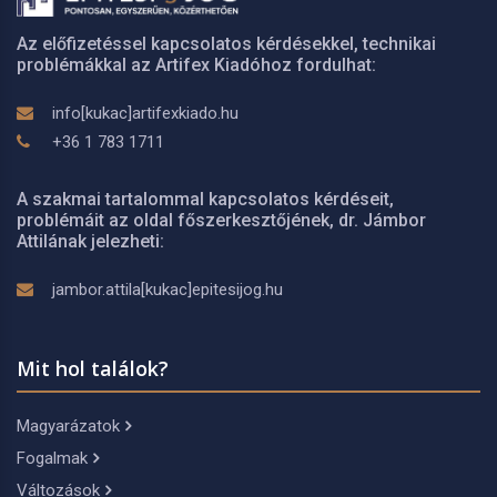
Az előfizetéssel kapcsolatos kérdésekkel, technikai
problémákkal az Artifex Kiadóhoz fordulhat:
info[kukac]artifexkiado.hu
+36 1 783 1711
A szakmai tartalommal kapcsolatos kérdéseit,
problémáit az oldal főszerkesztőjének, dr. Jámbor
Attilának jelezheti:
jambor.attila[kukac]epitesijog.hu
Mit hol találok?
Magyarázatok
Fogalmak
Változások