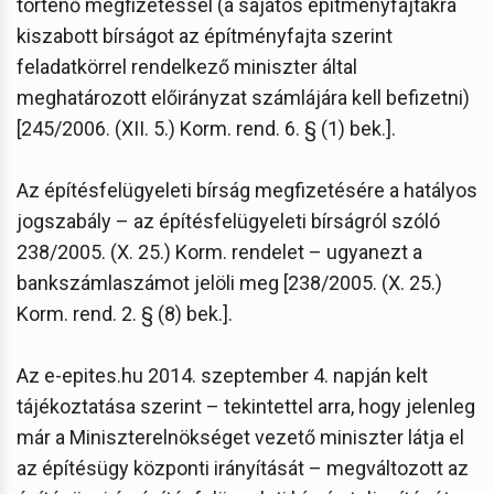
történő megfizetéssel (a sajátos építményfajtákra
kiszabott bírságot az építményfajta szerint
feladatkörrel rendelkező miniszter által
meghatározott előirányzat számlájára kell befizetni)
[245/2006. (XII. 5.) Korm. rend. 6. § (1) bek.].
Az építésfelügyeleti bírság megfizetésére a hatályos
jogszabály – az építésfelügyeleti bírságról szóló
238/2005. (X. 25.) Korm. rendelet – ugyanezt a
bankszámlaszámot jelöli meg [238/2005. (X. 25.)
Korm. rend. 2. § (8) bek.].
Az e-epites.hu 2014. szeptember 4. napján kelt
tájékoztatása szerint – tekintettel arra, hogy jelenleg
már a Miniszterelnökséget vezető miniszter látja el
az építésügy központi irányítását – megváltozott az