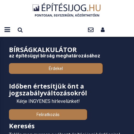
BÍRSÁGKALKULÁTOR
az építésügyi bírság meghatározásához
Érdekel
Időben értesítjük önt a
jogszabályváltozásokról
Kérje INGYENES hírlevelünket!
Feliratkozás
Keresés