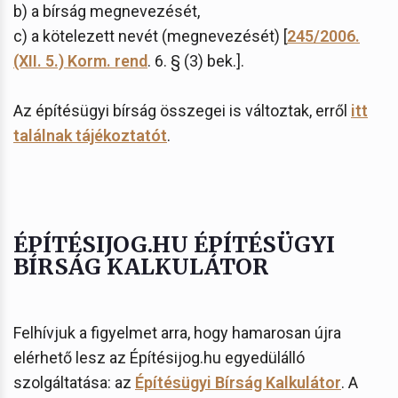
b) a bírság megnevezését,
c) a kötelezett nevét (megnevezését) [
245/2006.
(XII. 5.) Korm. rend
. 6. § (3) bek.].
Az építésügyi bírság összegei is változtak, erről
itt
találnak tájékoztatót
.
ÉPÍTÉSIJOG.HU ÉPÍTÉSÜGYI
BÍRSÁG KALKULÁTOR
Felhívjuk a figyelmet arra, hogy hamarosan újra
elérhető lesz az Építésijog.hu egyedülálló
szolgáltatása: az
Építésügyi Bírság Kalkulátor
. A