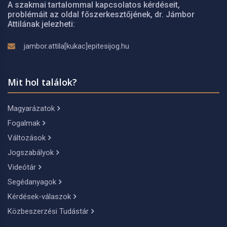
A szakmai tartalommal kapcsolatos kérdéseit,
problémáit az oldal főszerkesztőjének, dr. Jámbor
Attilának jelezheti:
jambor.attila[kukac]epitesijog.hu
Mit hol találok?
Magyarázatok
Fogalmak
Változások
Jogszabályok
Videótár
Segédanyagok
Kérdések-válaszok
Közbeszerzési Tudástár