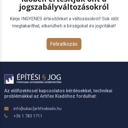
jogszabályváltozásokról
Kérje INGYENES értesítőnket a változásokról! Sok időt
megtakaríthat, elkerülheti a bírságokat és jogvitákat!
Feliratkozás
Az előfizetéssel kapcsolatos kérdésekkel, technikai
problémákkal az Artifex Kiadóhoz fordulhat:
info[kukac]artifexkiado.hu
+36 1 783 1711