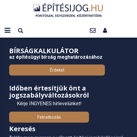
BÍRSÁGKALKULÁTOR
az építésügyi bírság meghatározásához
Érdekel
Időben értesítjük önt a
jogszabályváltozásokról
Kérje INGYENES hírlevelünket!
Feliratkozás
Keresés