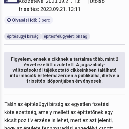
Közzétéve: 2023.09.21. 13:11 | Utolsó
frissítés: 2023.09.21. 13:11
Olvasási idő:
3 perc
építésügyi bírság
építésfelügyeleti bírság
Figyelem, ennek a cikknek a tartalma több, mint 2
évvel ezelőtt született. A jogszabály-
változásokról tájékoztató cikkeinkben található
információk értelemszerűen a publikálás, illetve a
frissítés időpontjában érvényesek.
Talán az építésügyi bírság az egyetlen fizetési
kötelezettség, amely mellett az építtetőnek egy
kicsit pozitív érzése is lehet, mert ez azt jelenti,
hogy az épülete fennmaradási engedélyt kapott.