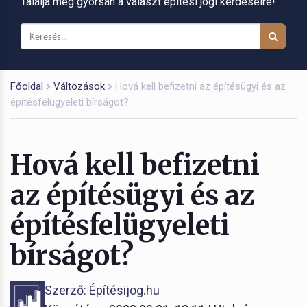
Találja meg gyorsan a választ építési jogi kérdéseire!
Főoldal
Változások
Hová kell befizetni az építésügyi és az
építésfelügyeleti bírságot?
Hová kell befizetni
az építésügyi és az
építésfelügyeleti
bírságot?
Szerző: Építésijog.hu