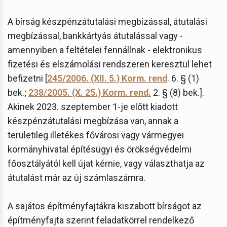
A bírság készpénzátutalási megbízással, átutalási
megbízással, bankkártyás átutalással vagy -
amennyiben a feltételei fennállnak - elektronikus
fizetési és elszámolási rendszeren keresztül lehet
befizetni [
245/2006. (XII. 5.) Korm. rend
. 6. § (1)
bek.;
238/2005. (X. 25.) Korm. rend.
2. § (8) bek.].
Akinek 2023. szeptember 1-je előtt kiadott
készpénzátutalási megbízása van, annak a
területileg illetékes fővárosi vagy vármegyei
kormányhivatal építésügyi és örökségvédelmi
főosztályától kell újat kérnie, vagy választhatja az
átutalást már az új számlaszámra.
A sajátos építményfajtákra kiszabott bírságot az
építményfajta szerint feladatkörrel rendelkező