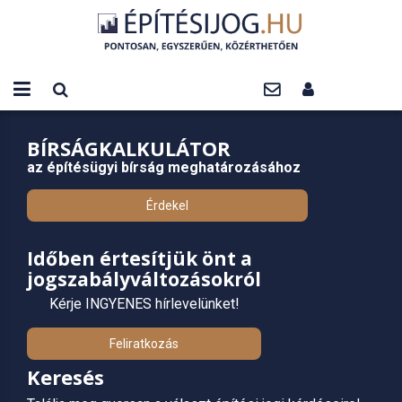
BÍRSÁGKALKULÁTOR
az építésügyi bírság meghatározásához
Érdekel
Időben értesítjük önt a
jogszabályváltozásokról
Kérje INGYENES hírlevelünket!
Feliratkozás
Keresés