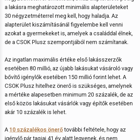
a lakásra meghatározott minimális alapterületeket
30 négyzetméterrel meg kell, hogy haladja. Az
alapterület kiszámításánál figyelembe kell venni
azokat a gyermekeket is, amelyek a családdal élnek,
de a CSOK Plusz szempontjából nem számítanak.
Az ingatlan maximális értéke első lakásszerzők
esetében 80 millió, az újabb lakásukat vásároló vagy
bővítő igénylők esetében 150 millió forint lehet. A
CSOK Plusz hitelhez önerő is szükséges, amelynek
a mértéke alapesetben minimum 20 százalék, de az
első közös lakásukat vásárlók vagy építők esetében
akár 10 százalék is lehet.
A
10 százalékos önerő
további feltétele, hogy az
igénylő pár tagjai 41 év alatt legyenek, és nem