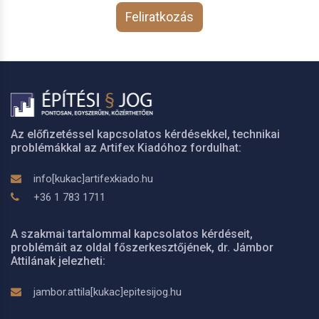
Feliratkozás
Az előfizetéssel kapcsolatos kérdésekkel, technikai
problémákkal az Artifex Kiadóhoz fordulhat:
info[kukac]artifexkiado.hu
+36 1 783 1711
A szakmai tartalommal kapcsolatos kérdéseit,
problémáit az oldal főszerkesztőjének, dr. Jámbor
Attilának jelezheti:
jambor.attila[kukac]epitesijog.hu