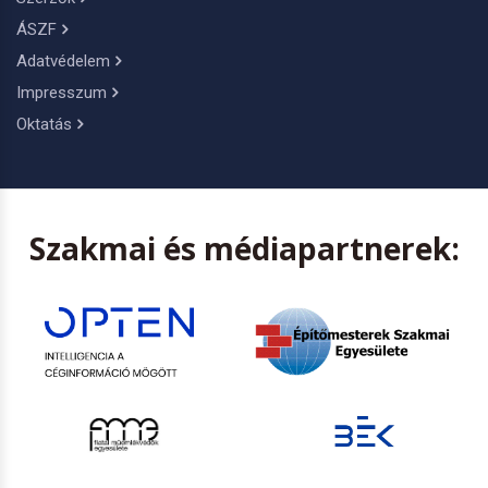
ÁSZF
Adatvédelem
Impresszum
Oktatás
Szakmai és médiapartnerek: