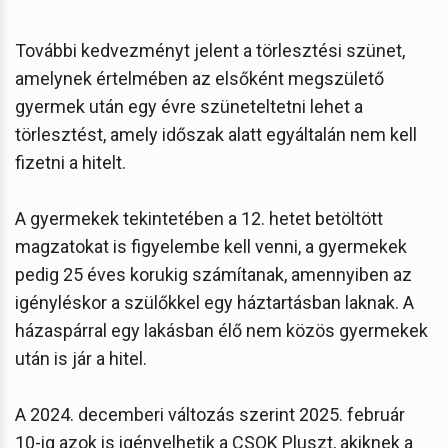
További kedvezményt jelent a törlesztési szünet,
amelynek értelmében az elsőként megszülető
gyermek után egy évre szüneteltetni lehet a
törlesztést, amely időszak alatt egyáltalán nem kell
fizetni a hitelt.
A gyermekek tekintetében a 12. hetet betöltött
magzatokat is figyelembe kell venni, a gyermekek
pedig 25 éves korukig számítanak, amennyiben az
igényléskor a szülőkkel egy háztartásban laknak. A
házaspárral egy lakásban élő nem közös gyermekek
után is jár a hitel.
A 2024. decemberi változás szerint 2025. február
10-ig azok is igényelhetik a CSOK Pluszt, akiknek a