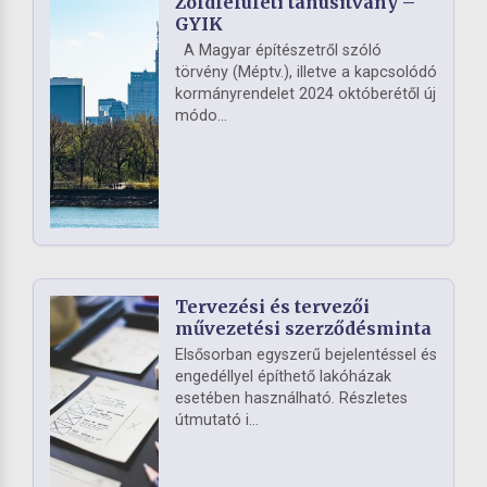
Zöldfelületi tanúsítvány –
GYIK
A Magyar építészetről szóló
törvény (Méptv.), illetve a kapcsolódó
kormányrendelet 2024 októberétől új
módo...
Tervezési és tervezői
művezetési szerződésminta
Elsősorban egyszerű bejelentéssel és
engedéllyel építhető lakóházak
esetében használható. Részletes
útmutató i...