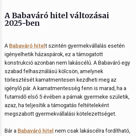
A Babaváró hitel változásai
2025-ben
A
Babaváró hitel
t szintén gyermekvállalás esetén
igényelhetik házaspárok, ez a támogatott
konstrukció azonban nem lakáscélú. A Babaváró egy
szabad felhasználású kölcsön, amelynek
törlesztését kamatmentesen kezdheti meg az
igénylő pár. A kamatmentesség fenn is marad, ha a
futamidő első 5 évében a párnak gyermeke születik,
azaz, ha teljesítik a támogatás feltételeként
megszabott gyermekvállalási kötelezettséget.
Bár a
Babaváró hitel
nem csak lakáscélra fordítható,