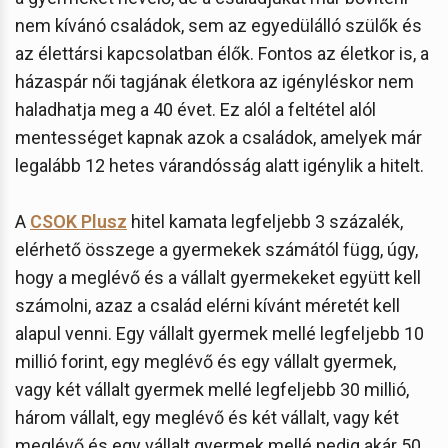
nem kívánó családok, sem az egyedülálló szülők és
az élettársi kapcsolatban élők. Fontos az életkor is, a
házaspár női tagjának életkora az igényléskor nem
haladhatja meg a 40 évet. Ez alól a feltétel alól
mentességet kapnak azok a családok, amelyek már
legalább 12 hetes várandósság alatt igénylik a hitelt.
A
CSOK Plusz
hitel kamata legfeljebb 3 százalék,
elérhető összege a gyermekek számától függ, úgy,
hogy a meglévő és a vállalt gyermekeket együtt kell
számolni, azaz a család elérni kívánt méretét kell
alapul venni. Egy vállalt gyermek mellé legfeljebb 10
millió forint, egy meglévő és egy vállalt gyermek,
vagy két vállalt gyermek mellé legfeljebb 30 millió,
három vállalt, egy meglévő és két vállalt, vagy két
meglévő és egy vállalt gyermek mellé pedig akár 50