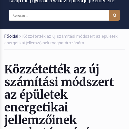
Találja meg gyorsan a választ építési jogi kérdéseire!
Főoldal
Közzétették az új számítási módszert az épületek
energetikai jellemzőinek meghatározására
Közzétették az új
számítási módszert
az épületek
energetikai
jellemzőinek