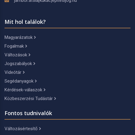
jambor.attila[kukac]epitesijog.hu
Mit hol találok?
Magyarázatok
Fogalmak
Változások
Jogszabályok
Videótár
Segédanyagok
Kérdések-válaszok
Közbeszerzési Tudástár
Fontos tudnivalók
Változásértesítő