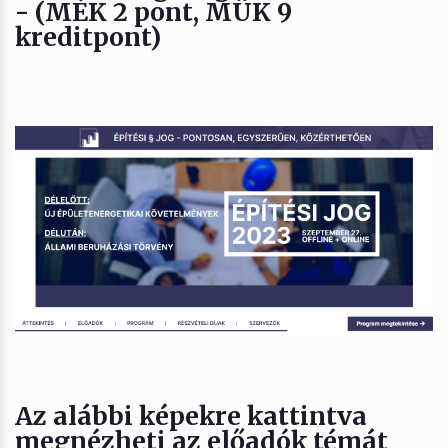
- (MÉK 2 pont, MÜK 9
kreditpont)
Az alábbi képekre kattintva
megnézheti az előadók témát