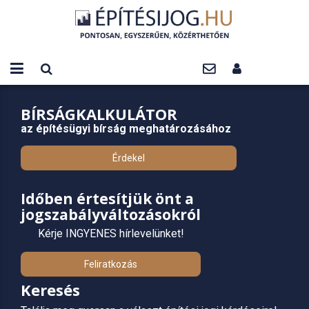
BÍRSÁGKALKULÁTOR
az építésügyi bírság meghatározásához
Érdekel
Időben értesítjük önt a
jogszabályváltozásokról
Kérje INGYENES hírlevelünket!
Feliratkozás
Keresés