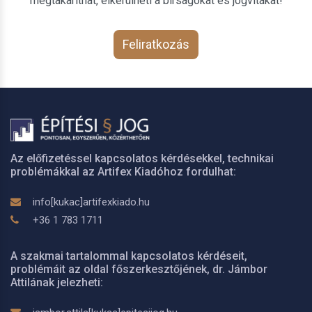
megtakaríthat, elkerülheti a bírságokat és jogvitákat!
Feliratkozás
Az előfizetéssel kapcsolatos kérdésekkel, technikai
problémákkal az Artifex Kiadóhoz fordulhat:
info[kukac]artifexkiado.hu
+36 1 783 1711
A szakmai tartalommal kapcsolatos kérdéseit,
problémáit az oldal főszerkesztőjének, dr. Jámbor
Attilának jelezheti: