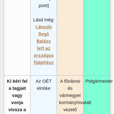
pont]
Lásd még:
Lánszki
Regő
Balázs
lett az
országos
főépítész
Ki kéri fel
Az OÉT
A fővárosi
Polgármester
a tagjait
elnöke
és
vagy
vármegyei
vonja
kormányhivatalt
vissza a
vezető