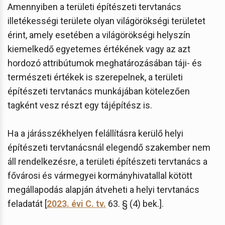
Amennyiben a területi építészeti tervtanács
illetékességi területe olyan világörökségi területet
érint, amely esetében a világörökségi helyszín
kiemelkedő egyetemes értékének vagy az azt
hordozó attribútumok meghatározásában táji- és
természeti értékek is szerepelnek, a területi
építészeti tervtanács munkájában kötelezően
tagként vesz részt egy tájépítész is.
Ha a járásszékhelyen felállításra kerülő helyi
építészeti tervtanácsnál elegendő szakember nem
áll rendelkezésre, a területi építészeti tervtanács a
fővárosi és vármegyei kormányhivatallal kötött
megállapodás alapján átveheti a helyi tervtanács
feladatát [
2023. évi C. tv.
63. § (4) bek.].