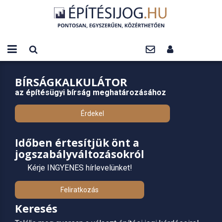
BÍRSÁGKALKULÁTOR
az építésügyi bírság meghatározásához
Érdekel
Időben értesítjük önt a
jogszabályváltozásokról
Kérje INGYENES hírlevelünket!
Feliratkozás
Keresés