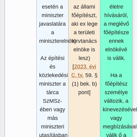
esetén a
az állami
életre
miniszter
főépítészt,
hívásáról,
javaslatára
aki ex lege
a meglévő
a
a területi
főépítésze
miniszterelnök).
tervtanács
ennek
elnöke is
elnökévé
Az építési
lesz)
is válik.
2023. évi
és
[
C. tv.
közlekedési
59. §
Ha a
miniszter a
(1) bek. b)
főépítész
tárca
pont]
személye
SzMSz-
változik, a
ében vagy
kinevezéséve
más
vagy
miniszteri
megbízásával
utasításban
válik ő a