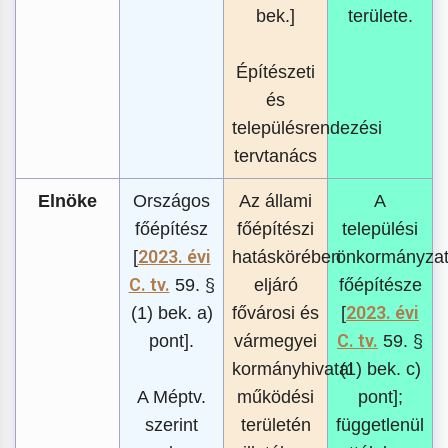
bek.]
területe.
Építészeti
és
településrendezési
tervtanács
Elnöke
Országos
Az állami
A
főépítész
főépítészi
települési
2023. évi
[
hatáskörében
önkormányza
C. tv.
59. §
eljáró
főépítésze
2023. évi
(1) bek. a)
fővárosi és
[
C. tv.
pont].
vármegyei
59. §
kormányhivatal
(1) bek. c)
A Méptv.
működési
pont];
szerint
területén
függetlenül