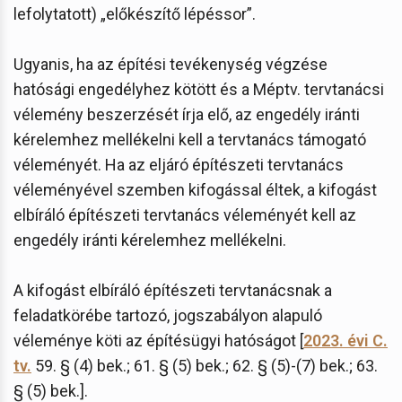
lefolytatott) „előkészítő lépéssor”.
Ugyanis, ha az építési tevékenység végzése
hatósági engedélyhez kötött és a Méptv. tervtanácsi
vélemény beszerzését írja elő, az engedély iránti
kérelemhez mellékelni kell a tervtanács támogató
véleményét. Ha az eljáró építészeti tervtanács
véleményével szemben kifogással éltek, a kifogást
elbíráló építészeti tervtanács véleményét kell az
engedély iránti kérelemhez mellékelni.
A kifogást elbíráló építészeti tervtanácsnak a
feladatkörébe tartozó, jogszabályon alapuló
véleménye köti az építésügyi hatóságot [
2023. évi C.
tv.
59. § (4) bek.; 61. § (5) bek.; 62. § (5)-(7) bek.; 63.
§ (5) bek.].