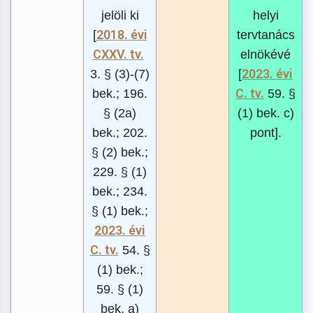
jelöli ki
helyi
2018. évi
[
tervtanács
CXXV. tv.
elnökévé
2023. évi
3. § (3)-(7)
[
C. tv.
bek.; 196.
59. §
§ (2a)
(1) bek. c)
bek.; 202.
pont].
§ (2) bek.;
229. § (1)
bek.; 234.
§ (1) bek.;
2023. évi
C. tv.
54. §
(1) bek.;
59. § (1)
bek. a)