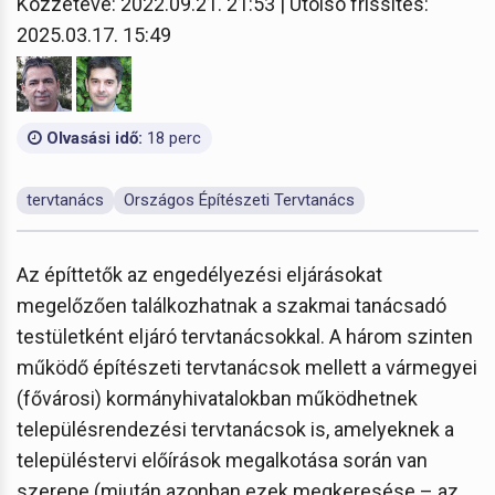
Közzétéve: 2022.09.21. 21:53 | Utolsó frissítés:
2025.03.17. 15:49
Olvasási idő:
18 perc
tervtanács
Országos Építészeti Tervtanács
Az építtetők az engedélyezési eljárásokat
megelőzően találkozhatnak a szakmai tanácsadó
testületként eljáró tervtanácsokkal. A három szinten
működő építészeti tervtanácsok mellett a vármegyei
(fővárosi) kormányhivatalokban működhetnek
településrendezési tervtanácsok is, amelyeknek a
településtervi előírások megalkotása során van
szerepe (miután azonban ezek megkeresése – az