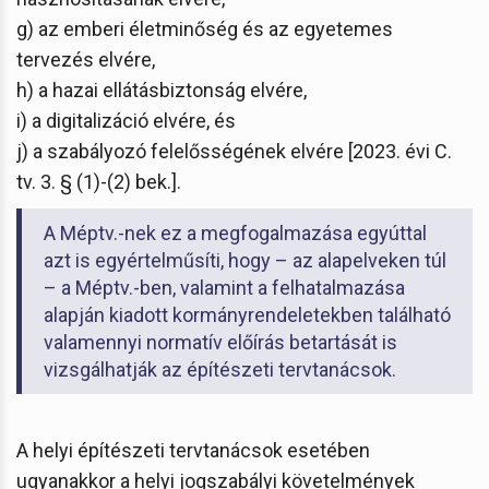
g) az emberi életminőség és az egyetemes
tervezés elvére,
h) a hazai ellátásbiztonság elvére,
i) a digitalizáció elvére, és
j) a szabályozó felelősségének elvére [2023. évi C.
tv. 3. § (1)-(2) bek.].
A Méptv.-nek ez a megfogalmazása egyúttal
azt is egyértelműsíti, hogy – az alapelveken túl
– a Méptv.-ben, valamint a felhatalmazása
alapján kiadott kormányrendeletekben található
valamennyi normatív előírás betartását is
vizsgálhatják az építészeti tervtanácsok.
A helyi építészeti tervtanácsok esetében
ugyanakkor a helyi jogszabályi követelmények