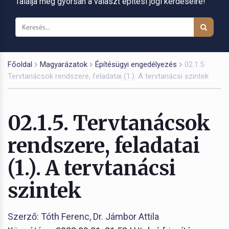
Találja meg gyorsan a választ építési jogi kérdéseire!
Főoldal
Magyarázatok
Építésügyi engedélyezés
02.1.5.
Tervtanácsok rendszere, feladatai (1.). A tervtanácsi szintek
02.1.5. Tervtanácsok
rendszere, feladatai
(1.). A tervtanácsi
szintek
Szerző: Tóth Ferenc, Dr. Jámbor Attila