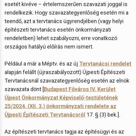
esetét kivéve – értelemszerűen szavazati joggal is
rendelkezik. Hogy szavazategyenlőség esetén mi a
teendő, azt a tervtanács ügyrendjében (vagy helyi
építészeti tervtanács esetén önkormányzati
rendeletben) lehet szabályozni, erre vonatkozó
országos hatályú előírás nem ismert.
Például a már a Méptv. és az új
Tervtanácsi rendelet
alapján felállt (újraszabályozott) Újpesti Építészeti
Tervtanácsnál szavazategyenlőség esetén az elnök
szavazata dönt [
Budapest Főváros IV. Kerület
Újpest Önkormányzat Képviselő-testületének
25/2024. (XII. 3.) önkormányzati rendelete az
Újpesti Építészeti Tervtanácsról
17. § (3) bek.].
Az építészeti tervtanács tagja az építésügyi és az