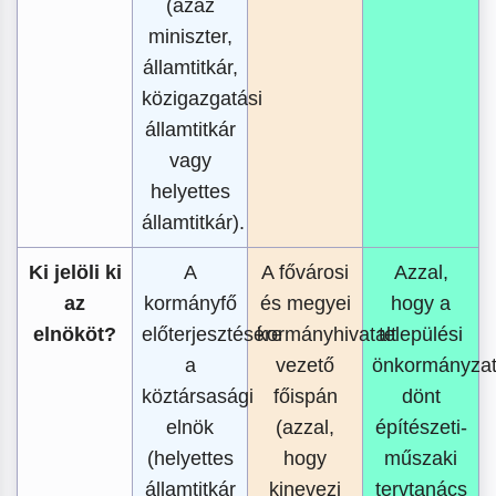
(azaz
miniszter,
államtitkár,
közigazgatási
államtitkár
vagy
helyettes
államtitkár).
Ki jelöli ki
A
A fővárosi
Azzal,
az
kormányfő
és megyei
hogy a
elnököt?
előterjesztésére
kormányhivatalt
települési
a
vezető
önkormányza
köztársasági
főispán
dönt
elnök
(azzal,
építészeti-
(helyettes
hogy
műszaki
államtitkár
kinevezi
tervtanács