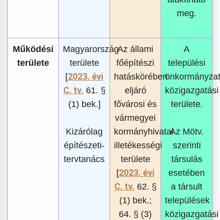
meg.
Működési
Magyarország
Az állami
A
területe
területe
főépítészi
települési
2023. évi
[
hatáskörében
önkormányza
C. tv.
61. §
eljáró
közigazgatási
(1) bek.]
fővárosi és
területe.
vármegyei
Kizárólag
kormányhivatal
Az Mötv.
építészeti-
illetékességi
szerinti
tervtanács
területe
társulás
2023. évi
[
esetében
C. tv.
62. §
a társult
(1) bek.;
települések
64. § (3)
közigazgatási