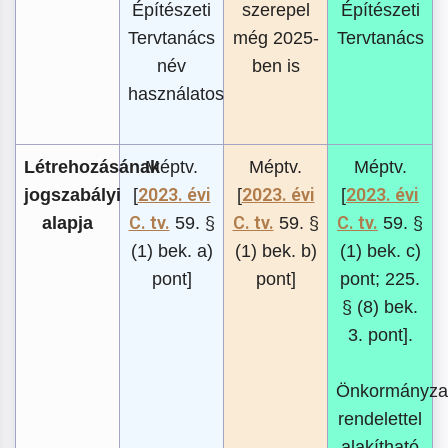
Építészeti
szerepel
Építészeti
Tervtanács
még 2025-
Tervtanács
név
ben is
használatos
Létrehozásának
Méptv.
Méptv.
Méptv.
2023. évi
2023. évi
2023. évi
jogszabályi
[
[
[
C. tv.
C. tv.
C. tv.
alapja
59. §
59. §
59. §
(1) bek. a)
(1) bek. b)
(1) bek. c)
pont]
pont]
pont; 225.
§ (8) bek.
3. pont].
Önkormányzat
rendelettel
alakítható