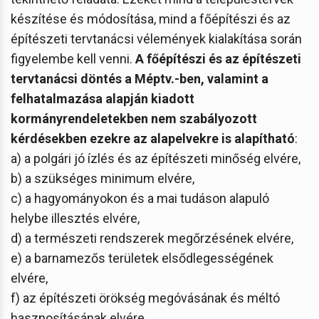
készítése és módosítása, mind a főépítészi és az
építészeti tervtanácsi vélemények kialakítása során
figyelembe kell venni.
A főépítészi és az építészeti
tervtanácsi döntés a Méptv.-ben, valamint a
felhatalmazása alapján kiadott
kormányrendeletekben nem szabályozott
kérdésekben ezekre az alapelvekre is alapítható
:
a) a polgári jó ízlés és az építészeti minőség elvére,
b) a szükséges minimum elvére,
c) a hagyományokon és a mai tudáson alapuló
helybe illesztés elvére,
d) a természeti rendszerek megőrzésének elvére,
e) a barnamezős területek elsődlegességének
elvére,
f) az építészeti örökség megóvásának és méltó
hasznosításának elvére,