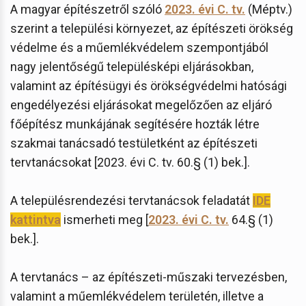
A magyar építészetről szóló
2023. évi C. tv.
(Méptv.)
szerint a települési környezet, az építészeti örökség
védelme és a műemlékvédelem szempontjából
nagy jelentőségű településképi eljárásokban,
valamint az építésügyi és örökségvédelmi hatósági
engedélyezési eljárásokat megelőzően az eljáró
főépítész munkájának segítésére hozták létre
szakmai tanácsadó testületként az építészeti
tervtanácsokat [2023. évi C. tv. 60.§ (1) bek.].
A településrendezési tervtanácsok feladatát
IDE
kattintva
ismerheti meg [
2023. évi C. tv.
64.§ (1)
bek.].
A tervtanács – az építészeti-műszaki tervezésben,
valamint a műemlékvédelem területén, illetve a