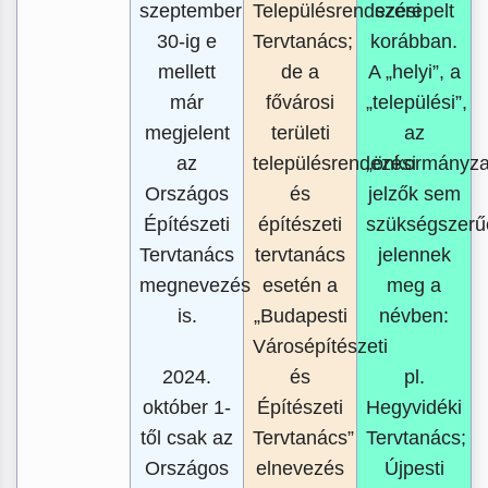
szeptember
Településrendezési
szerepelt
30-ig e
Tervtanács;
korábban.
mellett
de a
A „helyi”, a
már
fővárosi
„települési”,
megjelent
területi
az
az
településrendezési
„önkormányzat
Országos
és
jelzők sem
Építészeti
építészeti
szükségszerű
Tervtanács
tervtanács
jelennek
megnevezés
esetén a
meg a
is.
„Budapesti
névben:
Városépítészeti
2024.
és
pl.
október 1-
Építészeti
Hegyvidéki
től csak az
Tervtanács”
Tervtanács;
Országos
elnevezés
Újpesti