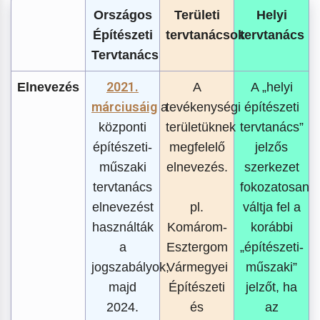
Országos
Területi
Helyi
Építészeti
tervtanácsok
tervtanács
Tervtanács
2021.
Elnevezés
A
A „helyi
márciusáig
a
tevékenységi
építészeti
központi
területüknek
tervtanács”
építészeti-
megfelelő
jelzős
műszaki
elnevezés.
szerkezet
tervtanács
fokozatosan
elnevezést
pl.
váltja fel a
használták
Komárom-
korábbi
a
Esztergom
„építészeti-
jogszabályok;
Vármegyei
műszaki”
majd
Építészeti
jelzőt, ha
2024.
és
az