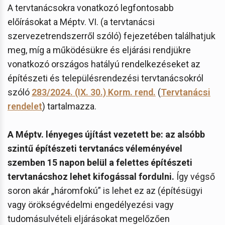
A tervtanácsokra vonatkozó legfontosabb
előírásokat a Méptv. VI. (a tervtanácsi
szervezetrendszerről szóló) fejezetében találhatjuk
meg, míg a működésükre és eljárási rendjükre
vonatkozó országos hatályú rendelkezéseket az
építészeti és településrendezési tervtanácsokról
szóló
283/2024. (IX. 30.) Korm. rend.
(
Tervtanácsi
rendelet
) tartalmazza.
A Méptv. lényeges újítást vezetett be: az alsóbb
szintű építészeti tervtanács véleményével
szemben 15 napon belül a felettes építészeti
tervtanácshoz lehet kifogással fordulni.
Így végső
soron akár „háromfokú” is lehet ez az (építésügyi
vagy örökségvédelmi engedélyezési vagy
tudomásulvételi eljárásokat megelőzően