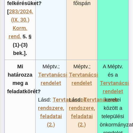
felkérésüket?
főispán
283/2024.
[
(IX. 30.)
Korm.
rend.
5. §
(1)-(3)
bek.].
Mi
Méptv.;
Méptv.;
A Méptv.
Tervtanácsi
Tervtanácsi
határozza
és a
rendelet
rendelet
Tervtanácsi
meg a
rendelet
feladatkörét?
Tervtanácsok
Tervtanácsok
Lásd:
Lásd:
keretei
rendszere,
rendszere,
között a
feladatai
feladatai
települési
(2.)
(2.)
önkormányzat
rendelet