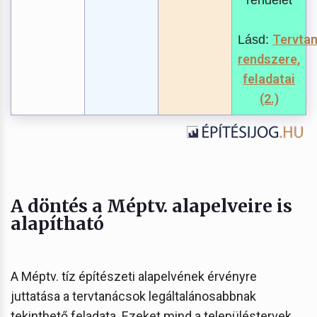
Tervta
Lásd:
rendszere,
feladatai
(2.)
A döntés a Méptv. alapelveire is
alapítható
A Méptv. tíz építészeti alapelvének érvényre
juttatása a tervtanácsok legáltalánosabbnak
tekinthető feladata. Ezeket mind a településtervek