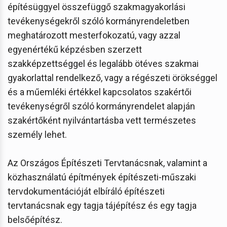
építésüggyel összefüggő szakmagyakorlási
tevékenységekről szóló kormányrendeletben
meghatározott mesterfokozatú, vagy azzal
egyenértékű képzésben szerzett
szakképzettséggel és legalább ötéves szakmai
gyakorlattal rendelkező, vagy a régészeti örökséggel
és a műemléki értékkel kapcsolatos szakértői
tevékenységről szóló kormányrendelet alapján
szakértőként nyilvántartásba vett természetes
személy lehet.
Az Országos Építészeti Tervtanácsnak, valamint a
közhasználatú építmények építészeti-műszaki
tervdokumentációját elbíráló építészeti
tervtanácsnak egy tagja tájépítész és egy tagja
belsőépítész.