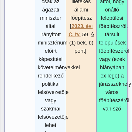
csak az
illetékes
attól, hogy
ágazati
állami
önálló
miniszter
főépítész
települési
2023. évi
által
[
főépítészről,
C. tv.
irányított
59. §
társult
minisztérium
(1) bek. b)
települések
előírt
pont]
főépítészéről
képesítési
vagy (ezek
követelményekkel
hiányában
rendelkező
ex lege) a
politikai
járásszékhely
felsővezetője
város
vagy
főépítészéről
szakmai
van szó
felsővezetője
lehet