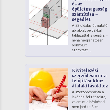
és az
épületmagasság
számítása –
segédlet
A 22 oldalas útmutató
ábrákkal, példákkal,
táblázattal is segíti a –
néha meglehetősen
bonyolult –
számítást. ...
Kivitelezési
szerződésminta
felújításokhoz,
átalakításokhoz
A szerződésminta a
lakóház-felújításokra,
valamint a bővítéssel
nem járó tetőtér-