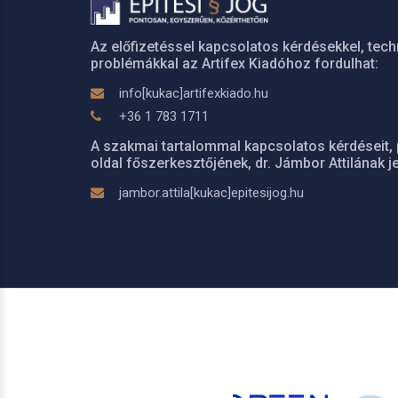
Az előfizetéssel kapcsolatos kérdésekkel, tech
problémákkal az Artifex Kiadóhoz fordulhat:
info[kukac]artifexkiado.hu
+36 1 783 1711
A szakmai tartalommal kapcsolatos kérdéseit, 
oldal főszerkesztőjének, dr. Jámbor Attilának je
jambor.attila[kukac]epitesijog.hu