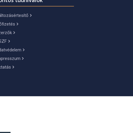
ontos tudnivalók
ltozásértesítő
őfizetés
zerzők
SZF
datvédelem
mpresszum
ktatás