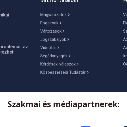
Mit hol találok?
F
Magyarázatok
Vá
nikai
Fogalmak
El
Változások
S
Jogszabályok
Á
problémáit az
Videótár
A
lezheti:
Segédanyagok
I
Kérdések-válaszok
O
Közbeszerzési Tudástár
Szakmai és médiapartnerek: