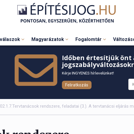
válaszok
Magyarázatok
Fogalomtár
Változá
Időben értesítjük önt 
jogszabályváltozásokr
Kérje INGYENES hírlevelünket!
Feliratkozás
02.1.7.Tervtanácsok rendszere, feladatai (3.). A tervtanácsi eljárás 