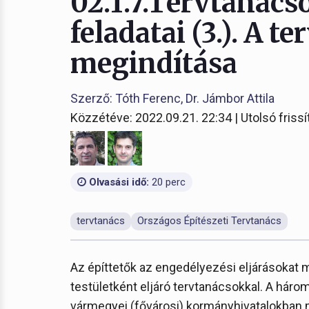
02.1.7.Tervtanács
feladatai (3.). A t
megindítása
Szerző: Tóth Ferenc, Dr. Jámbor Attila
Közzétéve: 2022.09.21. 22:34 | Utolsó frissí
Olvasási idő:
20 perc
tervtanács
Országos Építészeti Tervtanács
Az építtetők az engedélyezési eljárásokat
testületként eljáró tervtanácsokkal. A háro
vármegyei (fővárosi) kormányhivatalokban 