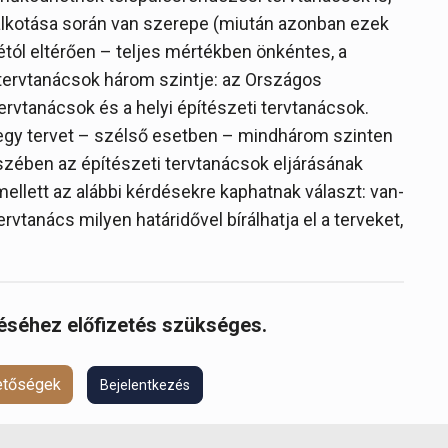
alkotása során van szerepe (miután azonban ezek
tól eltérően – teljes mértékben önkéntes, a
i tervtanácsok három szintje: az Országos
tervtanácsok és a helyi építészeti tervtanácsok.
y egy tervet – szélső esetben – mindhárom szinten
zében az építészeti tervtanácsok eljárásának
ellett az alábbi kérdésekre kaphatnak választ: van-
rvtanács milyen határidővel bírálhatja el a terveket,
réséhez előfizetés szükséges.
hetőségek
Bejelentkezés