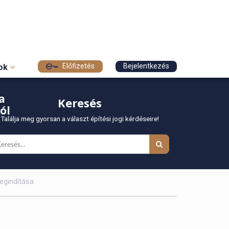
Előfizetés
Bejelentkezés
sok
a
Keresés
ól
Találja meg gyorsan a választ építési jogi kérdéseire!
megindítása