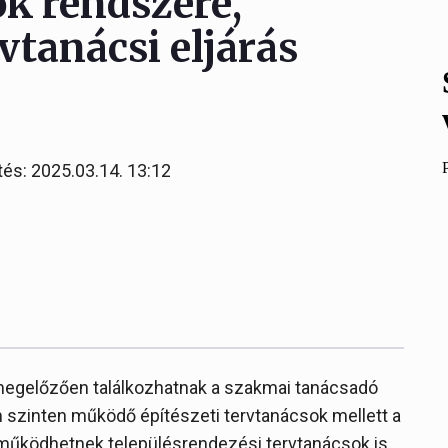
ok rendszere,
ervtanácsi eljárás
tés: 2025.03.14. 13:12
 megelőzően találkozhatnak a szakmai tanácsadó
m szinten működő építészeti tervtanácsok mellett a
működhetnek településrendezési tervtanácsok is,