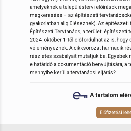
amelyeknek a településtervi előírások meg
megkeresése – az építészeti tervtanácsoké
gyakorlatban alig üléseznek). Az építészet
Építészeti Tervtanács, a területi építészeti 
2024. október 1-től előfordulhat az is, hog
véleményeznek. A cikksorozat harmadik rés
részletes szabályait mutatjuk be. Egyebek m
e határidő a dokumentáció benyújtására, a te
mennyibe kerül a tervtanácsi eljárás?
A tartalom elé
Előfizetési le