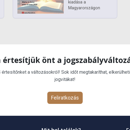
kiadása a
Magyarországon
 értesítjük önt a jogszabályváltoz
rtesítőnket a változásokról! Sok időt megtakaríthat, elkerülheti
jogvitákat!
Feliratkozás