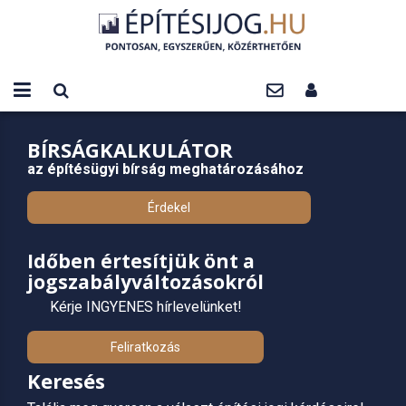
BÍRSÁGKALKULÁTOR
az építésügyi bírság meghatározásához
Érdekel
Időben értesítjük önt a
jogszabályváltozásokról
Kérje INGYENES hírlevelünket!
Feliratkozás
Keresés