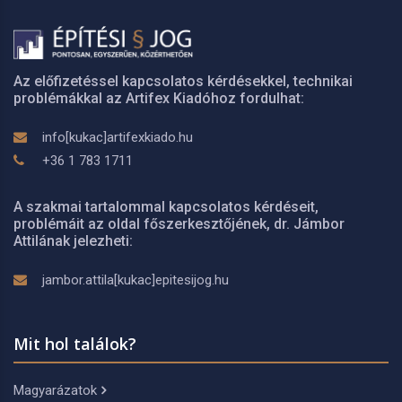
Az előfizetéssel kapcsolatos kérdésekkel, technikai
problémákkal az Artifex Kiadóhoz fordulhat:
info[kukac]artifexkiado.hu
+36 1 783 1711
A szakmai tartalommal kapcsolatos kérdéseit,
problémáit az oldal főszerkesztőjének, dr. Jámbor
Attilának jelezheti:
jambor.attila[kukac]epitesijog.hu
Mit hol találok?
Magyarázatok