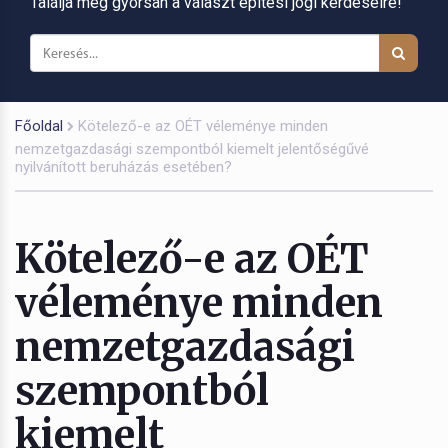
Találja meg gyorsan a választ építési jogi kérdéseire!
Főoldal
Kötelező-e az OÉT véleménye minden
nemzetgazdasági szempontból kiemelt jelentőségűvé
nyilvánított beruházás esetében?
Kötelező-e az OÉT
véleménye minden
nemzetgazdasági
szempontból
kiemelt