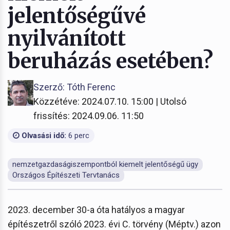
jelentőségűvé
nyilvánított
beruházás esetében?
Szerző: Tóth Ferenc
Közzétéve: 2024.07.10. 15:00 | Utolsó
frissítés: 2024.09.06. 11:50
Olvasási idő:
6 perc
nemzetgazdaságiszempontból kiemelt jelentőségű ügy
Országos Építészeti Tervtanács
2023. december 30-a óta hatályos a magyar
építészetről szóló 2023. évi C. törvény (Méptv.) azon