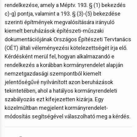
rendelkezése, amely a Méptv. 193. § (1) bekezdés
c)-g) pontja, valamint a 193. § (3)-(5) bekezdése
szerinti építmények megvalósítására irányuló
kiemelt beruházások építészeti-műszaki
dokumentációjának Országos Építészeti Tervtanács
(OÉT) általi véleményezési kötelezettségét írja elő.
Kérdésként merül fel, hogyan alkalmazandó e
rendelkezés a korábban kormányrendelet alapján
nemzetgazdasági szempontból kiemelt
jelentőségűvé nyilvánított azon beruházások
tekintetében, ahol a hatályos kormányrendeleti
szabályozás ezt kifejezetten kizárja. Egy
közelmúltban megjelent kormányrendelet-
módosítás segítségével válaszolható meg a kérdés.