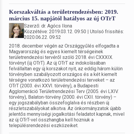
Korszakváltás a területrendezésben: 2019.
március 15. napjától hatályos az új OTrT
Szerző: dr. Agócs Ilona
Közzétéve: 2019.03.12. 09:50 | Utolsó frissítés:
2020.06.22. 09:52
2018. december végén az Országgyűlés elfogadta a
Magyarország és egyes kiemelt térségeinek
területrendezési tervéről szóló 2018. évi CXXXIX.
törvényt (új OTrT). Az új OTrT az indokolásában
felvállaltan egy új korszakot nyit, az eddig három külön
törvényben szabályozott országos és a két kiemelt
térségre vonatkozó területrendezési terveket – az
OTrT (2003. évi XXVI. törvény), a Budapesti
Agglomeráció Területrendezési Terv (2005. évi LXIV.
törvény), Balaton-törvény (2000. évi CXII. törvény) –
egy jogszabályban összefoglalva és részben új
részletszabályokat alkotva. Az önkormányzatok újabb
jelentős mennyiségi jogalkotási feladatot kapnak, mivel
az új OTrT-vel összhangba kell hozniuk a
településrendezési eszközeiket.