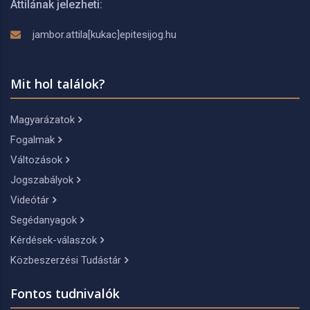
Attilának jelezheti:
jambor.attila[kukac]epitesijog.hu
Mit hol találok?
Magyarázatok
Fogalmak
Változások
Jogszabályok
Videótár
Segédanyagok
Kérdések-válaszok
Közbeszerzési Tudástár
Fontos tudnivalók