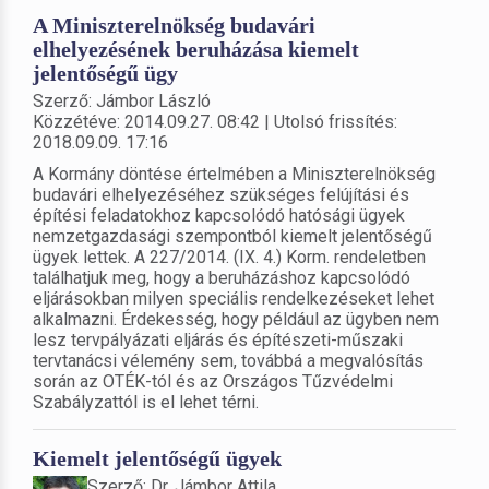
A Miniszterelnökség budavári
elhelyezésének beruházása kiemelt
jelentőségű ügy
Szerző: Jámbor László
Közzétéve: 2014.09.27. 08:42 | Utolsó frissítés:
2018.09.09. 17:16
A Kormány döntése értelmében a Miniszterelnökség
budavári elhelyezéséhez szükséges felújítási és
építési feladatokhoz kapcsolódó hatósági ügyek
nemzetgazdasági szempontból kiemelt jelentőségű
ügyek lettek. A 227/2014. (IX. 4.) Korm. rendeletben
találhatjuk meg, hogy a beruházáshoz kapcsolódó
eljárásokban milyen speciális rendelkezéseket lehet
alkalmazni. Érdekesség, hogy például az ügyben nem
lesz tervpályázati eljárás és építészeti-műszaki
tervtanácsi vélemény sem, továbbá a megvalósítás
során az OTÉK-tól és az Országos Tűzvédelmi
Szabályzattól is el lehet térni.
Kiemelt jelentőségű ügyek
Szerző: Dr. Jámbor Attila