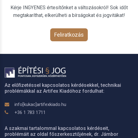
Kérje INGYENES értesítőnket a változásokról! Sok időt
megtakaríthat, elkerülheti a bírságokat és jogvitákat!
Feliratkozás
Az előfizetéssel kapcsolatos kérdésekkel, technikai
problémákkal az Artifex Kiadóhoz fordulhat:
info[kukac]artifexkiado.hu
+36 1 783 1711
A szakmai tartalommal kapcsolatos kérdéseit,
problémáit az oldal főszerkesztőjének, dr. Jámbor