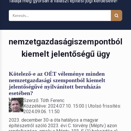
Találja meg gyorsan a választ építési jogi kérdéseire!
nemzetgazdaságiszempontból
kiemelt jelentőségű ügy
Kötelező-e az OÉT véleménye minden
nemzetgazdasági szempontból kiemelt
jelentőségűvé nyilvánított beruházás
esetében?
Szerző: Tóth Ferenc
Közzétéve: 2024.07.10. 15:00 | Utolsó frissítés:
2024.09.06. 11:50
2023. december 30-a óta hatályos a magyar
építészetről szóló 2023. évi C. törvény (Méptv.) azon