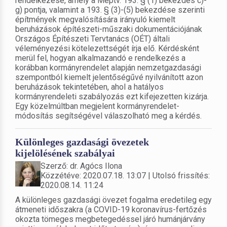
rendelkezése, amely a Méptv. 193. § (1) bekezdés c)-
g) pontja, valamint a 193. § (3)-(5) bekezdése szerinti
építmények megvalósítására irányuló kiemelt
beruházások építészeti-műszaki dokumentációjának
Országos Építészeti Tervtanács (OÉT) általi
véleményezési kötelezettségét írja elő. Kérdésként
merül fel, hogyan alkalmazandó e rendelkezés a
korábban kormányrendelet alapján nemzetgazdasági
szempontból kiemelt jelentőségűvé nyilvánított azon
beruházások tekintetében, ahol a hatályos
kormányrendeleti szabályozás ezt kifejezetten kizárja.
Egy közelmúltban megjelent kormányrendelet-
módosítás segítségével válaszolható meg a kérdés.
Különleges gazdasági övezetek
kijelölésének szabályai
Szerző: dr. Agócs Ilona
Közzétéve: 2020.07.18. 13:07 | Utolsó frissítés:
2020.08.14. 11:24
A különleges gazdasági övezet fogalma eredetileg egy
átmeneti időszakra (a COVID-19 koronavírus-fertőzés
okozta tömeges megbetegedéssel járó humánjárvány