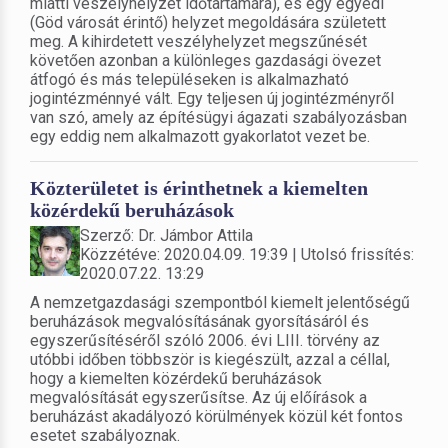
miatti veszélyhelyzet időtartamára), és egy egyedi
(Göd városát érintő) helyzet megoldására született
meg. A kihirdetett veszélyhelyzet megszűnését
követően azonban a különleges gazdasági övezet
átfogó és más településeken is alkalmazható
jogintézménnyé vált. Egy teljesen új jogintézményről
van szó, amely az építésügyi ágazati szabályozásban
egy eddig nem alkalmazott gyakorlatot vezet be.
Közterületet is érinthetnek a kiemelten
közérdekű beruházások
Szerző: Dr. Jámbor Attila
Közzétéve: 2020.04.09. 19:39 | Utolsó frissítés:
2020.07.22. 13:29
A nemzetgazdasági szempontból kiemelt jelentőségű
beruházások megvalósításának gyorsításáról és
egyszerűsítéséről szóló 2006. évi LIII. törvény az
utóbbi időben többször is kiegészült, azzal a céllal,
hogy a kiemelten közérdekű beruházások
megvalósítását egyszerűsítse. Az új előírások a
beruházást akadályozó körülmények közül két fontos
esetet szabályoznak.