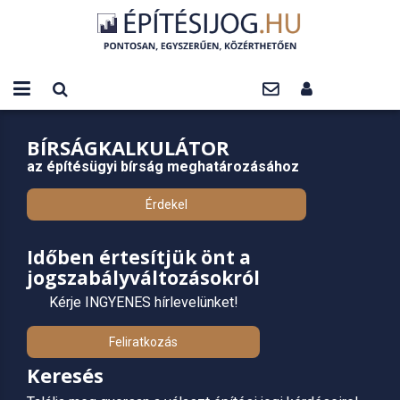
BÍRSÁGKALKULÁTOR
az építésügyi bírság meghatározásához
Érdekel
Időben értesítjük önt a
jogszabályváltozásokról
Kérje INGYENES hírlevelünket!
Feliratkozás
Keresés