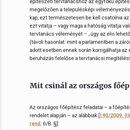
építészeti tervtanácshoz az egyfokú építés
megelőzően a településképi véleményezést.
kap, ezt természetesen be kell csatolnia az 
ezt vitatja – vagy maga a hatóság vitatja val
tervtanács véleményét – , úgy az elvi lehe
(távoli hasonlat: mint a parlamentben a zár
adott esetben ennek során korrigálhatja az el
beruházás felelőse a tervtanácsi megítélést
Mit csinál az országos főép
Az országos főépítész feladatai – a főépíté
rendelet alapján – az alábbiak [
190/2009. (IX
rend.
6/B. §]: