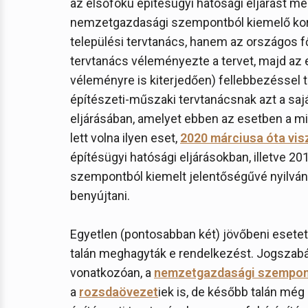
az elsőfokú építésügyi hatósági eljárást me
nemzetgazdasági szempontból kiemelő kor
települési tervtanács, hanem az országos f
tervtanács véleményezte a tervet, majd az 
véleményre is kiterjedően) fellebbezéssel
építészeti-műszaki tervtanácsnak azt a saj
eljárásában, amelyet ebben az esetben a mi
lett volna ilyen eset,
2020 márciusa óta vis
építésügyi hatósági eljárásokban, illetve 2
szempontból kiemelt jelentőségűvé nyilván
benyújtani.
Egyetlen (pontosabban két) jövőbeni esetet 
talán meghagyták e rendelkezést. Jogszabál
vonatkozóan, a
nemzetgazdasági szempontb
a
rozsdaövezet
iek is, de később talán még 