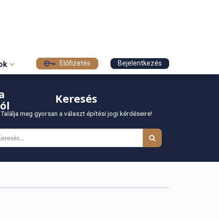
Előfizetés
Bejelentkezés
sok
a
Keresés
ól
Találja meg gyorsan a választ építési jogi kérdéseire!