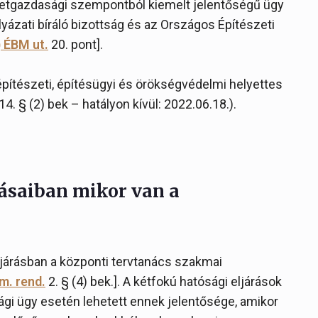
mzetgazdasági szempontból kiemelt jelentőségű ügy
yázati bíráló bizottság és az Országos Építészeti
) ÉBM ut.
20. pont].
pítészeti, építésügyi és örökségvédelmi helyettes
4. § (2) bek – hatályon kívül: 2022.06.18.).
rásaiban mikor van a
eljárásban a központi tervtanács szakmai
rm. rend.
2. § (4) bek.]. A kétfokú hatósági eljárások
ági ügy esetén lehetett ennek jelentősége, amikor