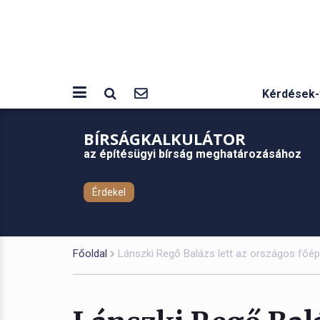
Kérdések-
BÍRSÁGKALKULÁTOR
az építésügyi bírság meghatározásához
Érdekel
Főoldal
Lánszki Regő Balázs lett az országos főép