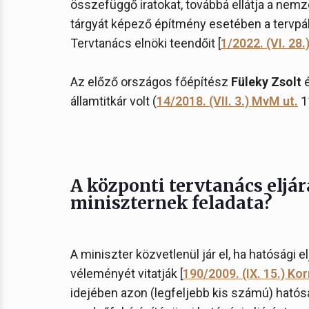
összefüggő iratokat, továbbá ellátja a ne
tárgyát képező építmény esetében a tervpál
Tervtanács elnöki teendőit [
1/2022. (VI. 28.
Az előző országos főépítész
Füleky Zsolt
é
államtitkár volt (
14/2018. (VII. 3.) MvM ut.
11
A központi tervtanács eljá
miniszternek feladata?
A miniszter közvetlenül jár el, ha hatósági 
véleményét vitatják [
190/2009. (IX. 15.) Ko
idejében azon (legfeljebb kis számú) hatós