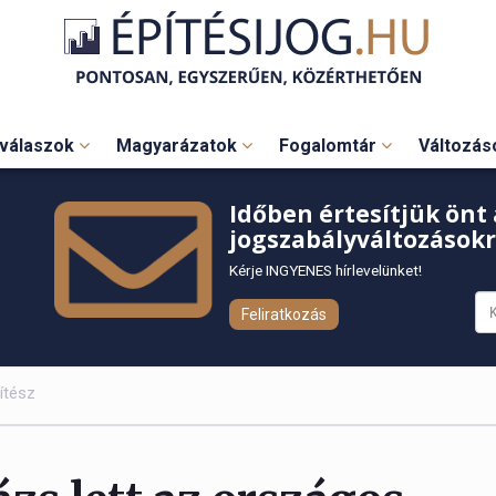
válaszok
Magyarázatok
Fogalomtár
Változá
Időben értesítjük önt 
jogszabályváltozásokr
Kérje INGYENES hírlevelünket!
Feliratkozás
ítész