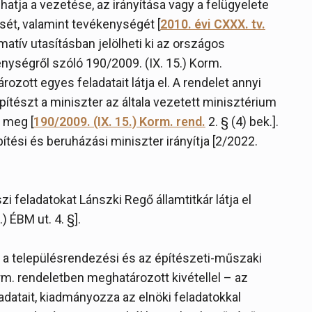
atja a vezetése, az irányítása vagy a felügyelete
ét, valamint tevékenységét [
2010. évi CXXX. tv.
rmatív utasításban jelölheti ki az országos
enységről szóló 190/2009. (IX. 15.) Korm.
ott egyes feladatait látja el. A rendelet annyi
ítészt a miniszter az általa vezetett minisztérium
 meg [
190/2009. (IX. 15.) Korm. rend.
2. § (4) bek.].
ési és beruházási miniszter irányítja [2/2022.
zi feladatokat Lánszki Regő államtitkár látja el
.) ÉBM ut. 4. §].
 – a településrendezési és az építészeti-műszaki
orm. rendeletben meghatározott kivétellel – az
adatait, kiadmányozza az elnöki feladatokkal