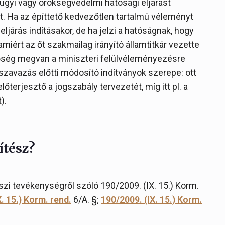
ügyi vagy örökségvédelmi hatósági eljárást
 Ha az építtető kedvezőtlen tartalmú véleményt
eljárás indításakor, de ha jelzi a hatóságnak, hogy
amiért az őt szakmailag irányító államtitkár vezette
tőség megvan a miniszteri felülvéleményezésre
ószavazás előtti módosító indítványok szerepe: ott
őterjesztő a jogszabály tervezetét, míg itt pl. a
).
ítész?
szi tevékenységről szóló 190/2009. (IX. 15.) Korm.
. 15.) Korm. rend.
6/A. §;
190/2009. (IX. 15.) Korm.