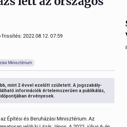
zs lett az országos
 frissítés: 2022.08.12. 07:59
zási Minisztérium
b, mint 2 évvel ezelőtt született. A jogszabály-
lálható információk értelemszerűen a publikálás,
s időpontjában érvényesek.
e az Építési és Beruházási Minisztérium. Az
amatosan jelöli ki Lázár János. A 2022. július 6-án