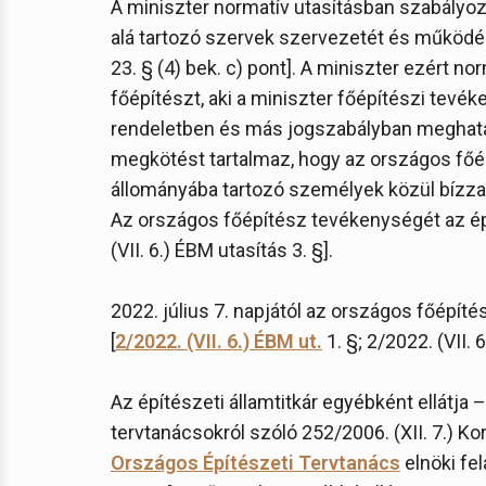
A miniszter normatív utasításban szabályozh
alá tartozó szervek szervezetét és működés
23. § (4) bek. c) pont]. A miniszter ezért no
főépítészt, aki a miniszter főépítészi tevék
rendeletben és más jogszabályban meghatároz
megkötést tartalmaz, hogy az országos főép
állományába tartozó személyek közül bízza
Az országos főépítész tevékenységét az épít
(VII. 6.) ÉBM utasítás 3. §].
2022. július 7. napjától az országos főépítés
[
2/2022. (VII. 6.) ÉBM ut.
1. §; 2/2022. (VII. 6
Az építészeti államtitkár egyébként ellátja
tervtanácsokról szóló 252/2006. (XII. 7.) K
Országos Építészeti Tervtanács
elnöki fel