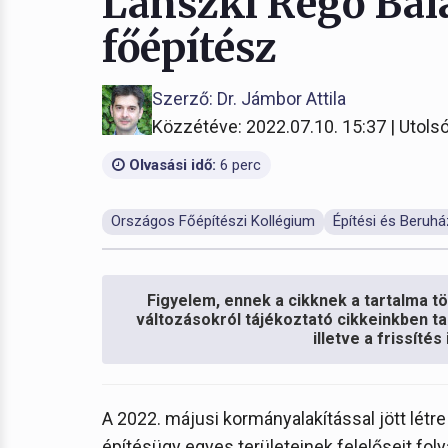
Lánszki Regő Balá
főépítész
Szerző: Dr. Jámbor Attila
Közzétéve: 2022.07.10. 15:37 | Utolsó
Olvasási idő:
6 perc
Országos Főépítészi Kollégium
Építési és Beruhá
Figyelem, ennek a cikknek a tartalma töb
változásokról tájékoztató cikkeinkben ta
illetve a frissíté
A 2022. májusi kormányalakítással jött létr
építésügy egyes területeinek felelőseit foly