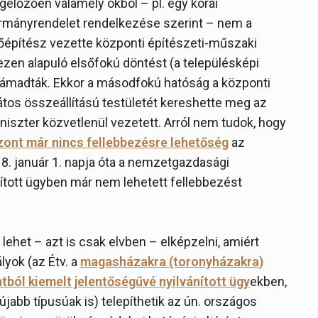
gelőzően valamely okból – pl. egy korai
mányrendelet rendelkezése szerint – nem a
őépítész vezette központi építészeti-műszaki
ezen alapuló elsőfokú döntést (a településképi
 támadták. Ekkor a másodfokú hatóság a központi
átos összeállítású testületét kereshette meg az
niszter közvetlenül vezetett. Arról nem tudok, hogy
zont már nincs fellebbezésre lehetőség
az
018. január 1. napja óta a nemzetgazdasági
ított ügyben már nem lehetett fellebbezést
lehet – azt is csak elvben – elképzelni, amiért
yok (az Étv. a
magasházakra (toronyházakra)
ól kiemelt jelentőségűvé nyilvánított ügy
ekben,
újabb típusúak is) telepíthetik az ún. országos