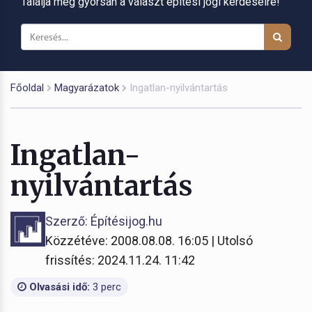
Találja meg gyorsan a választ építési jogi kérdéseire!
Főoldal
Magyarázatok
Ingatlan-nyilvántartás
Ingatlan-
nyilvántartás
Szerző: Építésijog.hu
Közzétéve: 2008.08.08. 16:05 | Utolsó
frissítés: 2024.11.24. 11:42
Olvasási idő:
3 perc