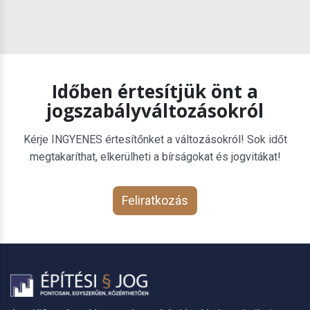
Időben értesítjük önt a
jogszabályváltozásokról
Kérje INGYENES értesítőnket a változásokról! Sok időt
megtakaríthat, elkerülheti a bírságokat és jogvitákat!
Feliratkozás