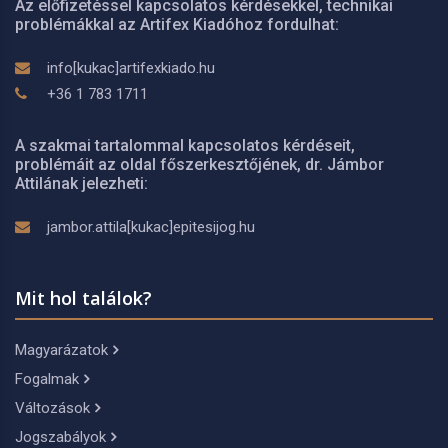
Az előfizetéssel kapcsolatos kérdésekkel, technikai
problémákkal az Artifex Kiadóhoz fordulhat:
info[kukac]artifexkiado.hu
+36 1 783 1711
A szakmai tartalommal kapcsolatos kérdéseit,
problémáit az oldal főszerkesztőjének, dr. Jámbor
Attilának jelezheti:
jambor.attila[kukac]epitesijog.hu
Mit hol találok?
Magyarázatok
Fogalmak
Változások
Jogszabályok