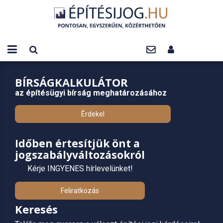
BÍRSÁGKALKULÁTOR
az építésügyi bírság meghatározásához
Érdekel
Időben értesítjük önt a
jogszabályváltozásokról
Kérje INGYENES hírlevelünket!
Feliratkozás
Keresés