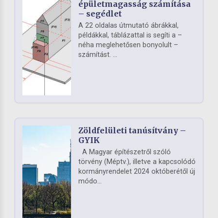
épületmagasság számítása
– segédlet
A 22 oldalas útmutató ábrákkal,
példákkal, táblázattal is segíti a –
néha meglehetősen bonyolult –
számítást. ...
Zöldfelületi tanúsítvány –
GYIK
A Magyar építészetről szóló
törvény (Méptv.), illetve a kapcsolódó
kormányrendelet 2024 októberétől új
módo...