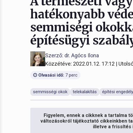
A természeti vagy
hatékonyabb véde
semmiségi okokka
építésügyi szabál
Szerző: dr. Agócs Ilona
Közzétéve: 2022.01.12. 17:12 | Utolsó
Olvasási idő:
7 perc
semmisségi okok
telekalakítás
építési engedély
Figyelem, ennek a cikknek a tartalma töb
változásokról tájékoztató cikkeinkben ta
illetve a frissíté