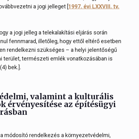
ovábbvezetni a jogi jelleget [
1997. évi LXXVIII. tv.
y a jogi jelleg a telekalakítási eljárás során
ul fennmarad, illetőleg, hogy ettől eltérő esetben
tten rendelkezni szükséges – a helyi jelentőségű
i terület, természeti emlék vonatkozásában is
(4) bek.].
édelmi, valamint a kulturális
 érvényesítése az építésügyi
árásban
ti a módosító rendelkezés a környezetvédelmi,