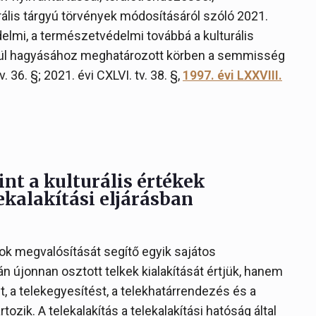
ális tárgyú törvények módosításáról szóló 2021.
elmi, a természetvédelmi továbbá a kulturális
ül hagyásához meghatározott körben a semmisség
 36. §; 2021. évi CXLVI. tv. 38. §,
1997. évi LXXVIII.
nt a kulturális értékek
kalakítási eljárásban
tok megvalósítását segítő egyik sajátos
n újonnan osztott telkek kialakítását értjük, hanem
t, a telekegyesítést, a telekhatárrendezés és a
rtozik. A telekalakítás a telekalakítási hatóság által