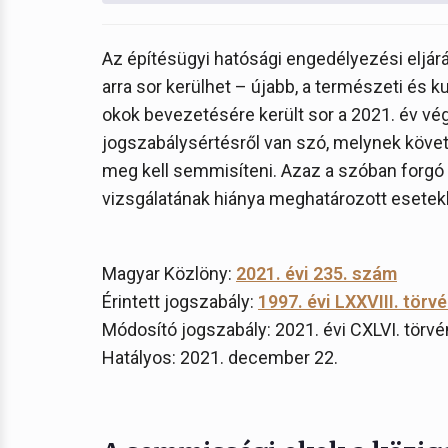
Az építésügyi hatósági engedélyezési eljá
arra sor kerülhet – újabb, a természeti és 
okok bevezetésére került sor a 2021. év v
jogszabálysértésről van szó, melynek köve
meg kell semmisíteni. Azaz a szóban forgó
vizsgálatának hiánya meghatározott esetek
Magyar Közlöny:
2021. évi 235. szám
Érintett jogszabály:
1997. évi LXXVIII. törv
Módosító jogszabály: 2021. évi CXLVI. törvé
Hatályos: 2021. december 22.