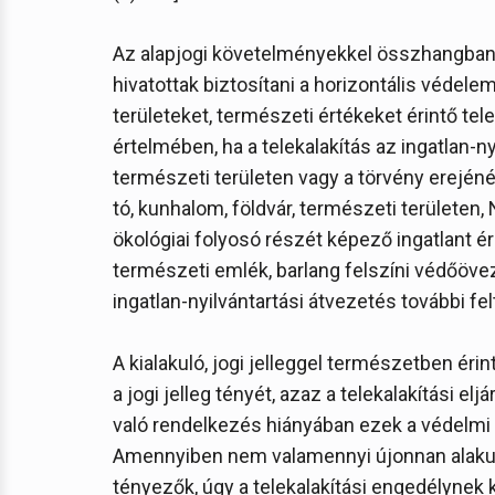
Az alapjogi követelményekkel összhangba
hivatottak biztosítani a horizontális védele
területeket, természeti értékeket érintő te
értelmében, ha a telekalakítás az ingatlan-
természeti területen vagy a törvény erejénél 
tó, kunhalom, földvár, természeti területen,
ökológiai folyosó részét képező ingatlant éri
természeti emlék, barlang felszíni védőöveze
ingatlan-nyilvántartási átvezetés további fel
A kialakuló, jogi jelleggel természetben érint
a jogi jelleg tényét, azaz a telekalakítási e
való rendelkezés hiányában ezek a védelmi j
Amennyiben nem valamennyi újonnan alakul
tényezők, úgy a telekalakítási engedélynek k