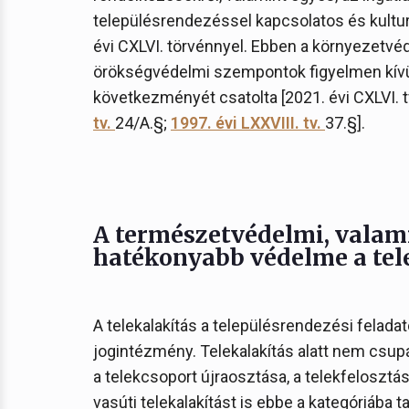
településrendezéssel kapcsolatos és kultur
évi CXLVI. törvénnyel. Ebben a környezetvéd
örökségvédelmi szempontok figyelmen kív
következményét csatolta [2021. évi CXLVI. tv.
tv.
24/A.§;
1997. évi LXXVIII. tv.
37.§].
A természetvédelmi, valami
hatékonyabb védelme a tele
A telekalakítás a településrendezési felada
jogintézmény. Telekalakítás alatt nem csupá
a telekcsoport újraosztása, a telekfelosztás
vasúti telekalakítást is ebbe a kategóriába ta