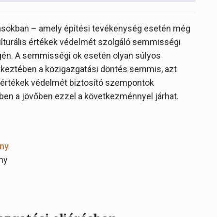
rásokban – amely építési tevékenység esetén még
kulturális értékek védelmét szolgáló semmisségi
égén. A semmisségi ok esetén olyan súlyos
tkeztében a közigazgatási döntés semmis, azt
 értékek védelmét biztosító szempontok
ben a jövőben ezzel a következménnyel járhat.
ény
ny