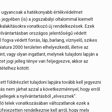
n ugyancsak a hatékonyabb értékvédelmet
m jegyében (is) a jogszabályi oltalommal kiemelt
lekalakításokra vonatkozó új rendelkezések. Ezek
nyilvántartásban országos jelentőségű védett
fogva védett forrás, láp, barlang, víznyelő, szikes
 Natura 2000 területen elhelyezkedő, illetve az
nt, vagy olyan ingatlant, melynek tulajdoni lapján a
t jogi jelleg ténye van feljegyezve, akkor az
tételhez kötött.
ett földrészlet tulajdoni lapjára tovább kell jegyezni
ljárás nem járhat azzal a következménnyel, hogy erről
ellegek a nyilvántartásból „elvesznek”.
ó telek vonatkozásában változatlanok ezek a
ifejezetten rendelkeznie kell arról, hogy mely