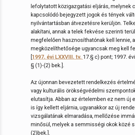
lefolytatott közigazgatási eljárás, melynek
kapcsolódó bejegyzett jogok és tények válto
nyilvántartásban átvezetésre kerüljön. Telke
alakítani, annak a telek fekvése szerinti ter
megfelelően hasznosíthatónak kell lennie, a
megközelíthetősége ugyancsak meg kell fe
[
1997. évi LXXVIII. tv.
17.§ c) pont; 1997. évi
§ (1)-(2) bek.].
Az újonnan bevezetett rendelkezés értelmé
vagy kulturális örökségvédelmi szempontok
elutasítja. Abban az értelemben ez nem új e
is így kellett eljárnia, ugyanakkor az új 
vizsgálatának elmaradása, mellőzése immár
minősül, melyek a semmisségi okok közé so
(2)bek.].