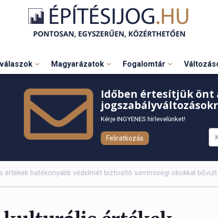
válaszok
Magyarázatok
Fogalomtár
Változá
Időben értesítjük önt 
jogszabályváltozásokr
Kérje INGYENES hírlevelünket!
Feliratkozás
lis értékek hatékonyabb védelmét biztosító semmiségi okokkal bővült