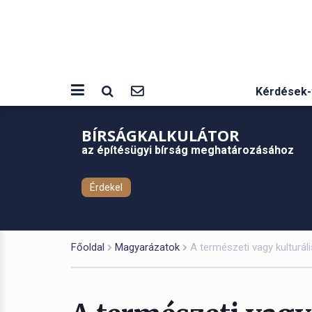
Kérdések-
BÍRSÁGKALKULÁTOR
az építésügyi bírság meghatározásához
Érdekel
Főoldal
Magyarázatok
A természeti vagy kulturá