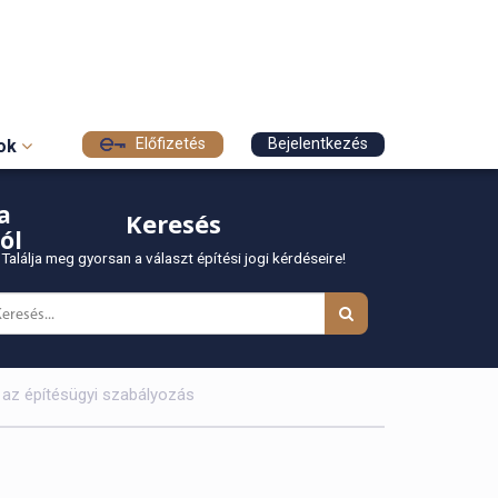
Előfizetés
Bejelentkezés
sok
a
Keresés
ól
Találja meg gyorsan a választ építési jogi kérdéseire!
 az építésügyi szabályozás