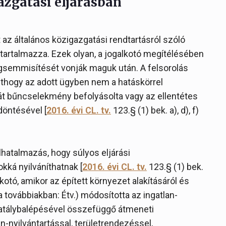
azgatási eljárásban
az általános közigazgatási rendtartásról szóló
 tartalmazza. Ezek olyan, a jogalkotó megítélésében
egsemmisítését vonják maguk után. A felsorolás
nthogy az adott ügyben nem a hatáskörrel
mát bűncselekmény befolyásolta vagy az ellentétes
döntésével [
2016. évi CL. tv.
123.§ (1) bek. a), d), f)
hatalmazás, hogy súlyos eljárási
ká nyilváníthatnak [
2016. évi CL. tv.
123.§ (1) bek.
lkotó, amikor az épített környezet alakításáról és
a továbbiakban: Étv.) módosította az ingatlan-
 hatálybalépésével összefüggő átmeneti
n-nyilvántartással, területrendezéssel,