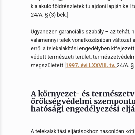
kialakuló földrészletek tulajdoni lapján kell t
24/A. § (3) bek.].
Ugyanezen garanciális szabály – az tehát, hog
valamennyi telek vonatkozásában változatlan
erről a telekalakítási engedélyben kifejeze
védett természeti terület, természetvédelm
megszületett [
1997. évi LXXVIII. tv.
24/A. § 
A környezet- és természetv
örökségvédelmi szempontok
hatósági engedélyezési elj
A telekalakítási eljárásokhoz hasonlóan kö