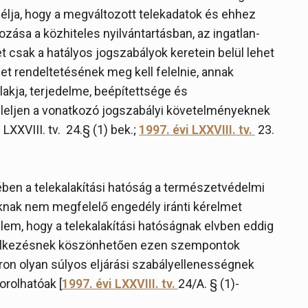
 célja, hogy a megváltozott telekadatok és ehhez
zása a közhiteles nyilvántartásban, az ingatlan-
t csak a hatályos jogszabályok keretein belül lehet
ület rendeltetésének meg kell felelnie, annak
lakja, terjedelme, beépítettsége és
leljen a vonatkozó jogszabályi követelményeknek
 LXXVIII. tv. 24.§ (1) bek.;
1997. évi LXXVIII. tv.
23.
ben a telekalakítási hatóság a természetvédelmi
nak nem megfelelő engedély iránti kérelmet
lem, hogy a telekalakítási hatóságnak elvben eddig
rendelkezésnek köszönhetően ezen szempontok
on olyan súlyos eljárási szabályellenességnek
rolhatóak [
1997. évi LXXVIII. tv.
24/A. § (1)-