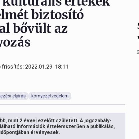
 kulturális értékek
lmét biztosító
l bővült az
yozás
 frissítés: 2022.01.29. 18:11
ezési eljárás
környezetvédelem
b, mint 2 évvel ezelőtt született. A jogszabály-
lálható információk értelemszerűen a publikálás,
s időpontjában érvényesek.