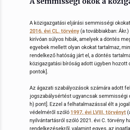
A semmisségi okok a közig
A közigazgatási eljárási semmisségi okokat 
2016. évi CL. törvény
(a továbbiakban: Ákr.)
kirívóan súlyos hibák, amelyek a döntés m
egyebek mellett olyan okokat tartalmaz, mi
rendelkező hatóság járt el, a döntés tartal
közigazgatási bíróság adott ügyben hozott 
pontok].
Az ágazati szabályozások számára adott fel
jogszabálysértést ugyancsak semmisségi ok
h) pont]. Ezzel a felhatalmazással élt a joga
védelméről szóló
1997. évi LVIII. törvényt
(
nyilvántartásról szóló 2021. évi C. törvény
rendelkezésekről, valamint egyes, az ingatla