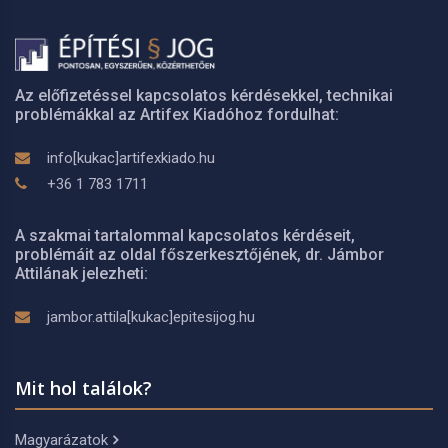
Az előfizetéssel kapcsolatos kérdésekkel, technikai
problémákkal az Artifex Kiadóhoz fordulhat:
info[kukac]artifexkiado.hu
+36 1 783 1711
A szakmai tartalommal kapcsolatos kérdéseit,
problémáit az oldal főszerkesztőjének, dr. Jámbor
Attilának jelezheti:
jambor.attila[kukac]epitesijog.hu
Mit hol találok?
Magyarázatok