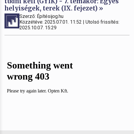
tudni kell (GYIK) - 7. témakör: Egyes
helyiségek, terek (IX. fejezet) »
Szerző: Építésijog.hu
Közzétéve: 2025.07.01. 11:52 | Utolsó frissítés:
2025.10.07. 15:29