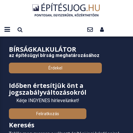
BÍRSÁGKALKULÁTOR
az építésügyi bírság meghatározásához
Érdekel
Időben értesítjük önt a
jogszabályváltozásokról
Kérje INGYENES hírlevelünket!
Feliratkozás
Keresés