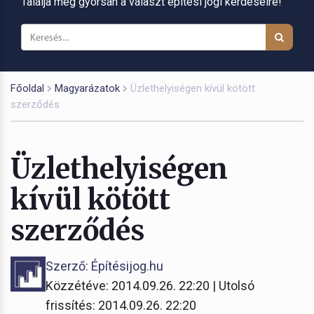
Találja meg gyorsan a választ építési jogi kérdéseire!
Főoldal
Magyarázatok
Üzlethelyiségen kívül kötött
szerződés
Üzlethelyiségen
kívül kötött
szerződés
Szerző: Építésijog.hu
Közzétéve: 2014.09.26. 22:20 | Utolsó
frissítés: 2014.09.26. 22:20