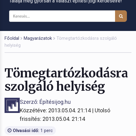
Találja meg gyorsan a választ építési jogi kérdéseire!
Főoldal
Magyarázatok
Tömegtartózkodásra szolgáló
helyiség
Tömegtartózkodásra
szolgáló helyiség
Szerző: Építésijog.hu
Közzétéve: 2013.05.04. 21:14 | Utolsó
frissítés: 2013.05.04. 21:14
Olvasási idő:
1 perc