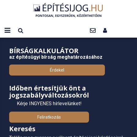
BÍRSÁGKALKULÁTOR
az építésügyi bírság meghatározásához
Érdekel
Időben értesítjük önt a
jogszabályváltozásokról
Kérje INGYENES hírlevelünket!
Feliratkozás
Keresés