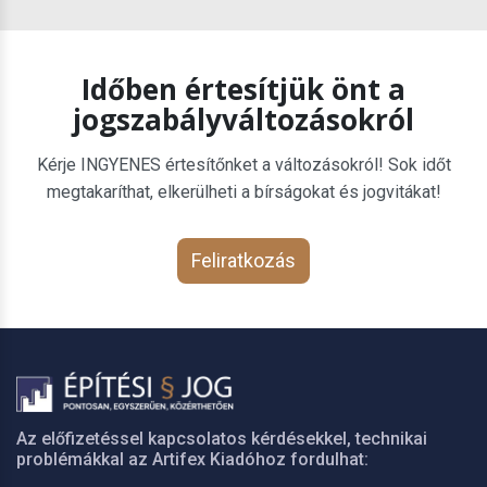
Időben értesítjük önt a
jogszabályváltozásokról
Kérje INGYENES értesítőnket a változásokról! Sok időt
megtakaríthat, elkerülheti a bírságokat és jogvitákat!
Feliratkozás
Az előfizetéssel kapcsolatos kérdésekkel, technikai
problémákkal az Artifex Kiadóhoz fordulhat: