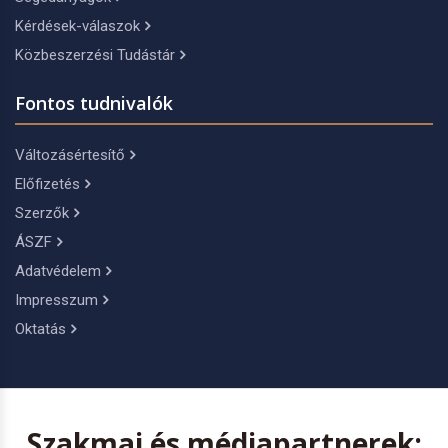
Kérdések-válaszok
Közbeszerzési Tudástár
Fontos tudnivalók
Változásértesítő
Előfizetés
Szerzők
ÁSZF
Adatvédelem
Impresszum
Oktatás
Szakmai és médiapartnerek: