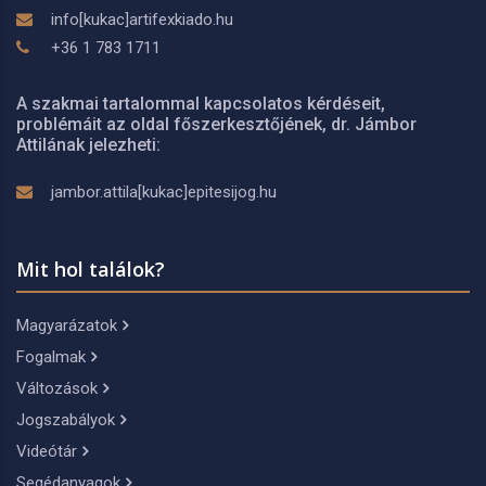
info[kukac]artifexkiado.hu
+36 1 783 1711
A szakmai tartalommal kapcsolatos kérdéseit,
problémáit az oldal főszerkesztőjének, dr. Jámbor
Attilának jelezheti:
jambor.attila[kukac]epitesijog.hu
Mit hol találok?
Magyarázatok
Fogalmak
Változások
Jogszabályok
Videótár
Segédanyagok