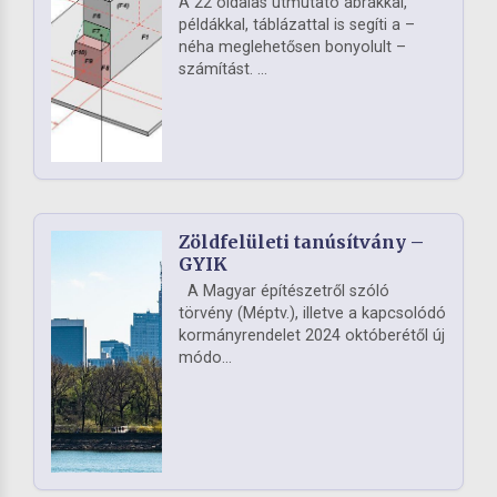
A 22 oldalas útmutató ábrákkal,
példákkal, táblázattal is segíti a –
néha meglehetősen bonyolult –
számítást. ...
Zöldfelületi tanúsítvány –
GYIK
A Magyar építészetről szóló
törvény (Méptv.), illetve a kapcsolódó
kormányrendelet 2024 októberétől új
módo...