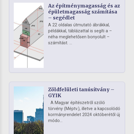
Az építménymagasság és az
épületmagasság számítása
– segédlet
A 22 oldalas útmutató ábrákkal,
példákkal, táblázattal is segíti a –
néha meglehetősen bonyolult –
számítást. ...
Zöldfelületi tanúsítvány –
GYIK
A Magyar építészetről szóló
törvény (Méptv.), illetve a kapcsolódó
kormányrendelet 2024 októberétől új
módo...