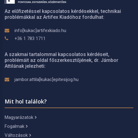
Az előfizetéssel kapcsolatos kérdésekkel, technikai
problémákkal az Artifex Kiadóhoz fordulhat:
info[kukac]artifexkiado.hu
+36 1 783 1711
A szakmai tartalommal kapcsolatos kérdéseit,
problémáit az oldal főszerkesztőjének, dr. Jámbor
Attilának jelezheti:
jambor.attila[kukac]epitesijog.hu
Mit hol találok?
Magyarázatok
Fogalmak
Változások