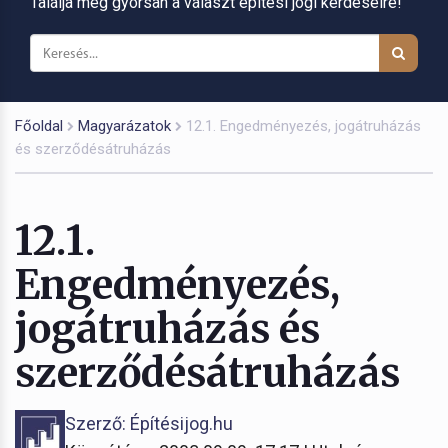
Találja meg gyorsan a választ építési jogi kérdéseire!
Főoldal
Magyarázatok
12.1. Engedményezés, jogátruházás
és szerződésátruházás
12.1.
Engedményezés,
jogátruházás és
szerződésátruházás
Szerző: Építésijog.hu