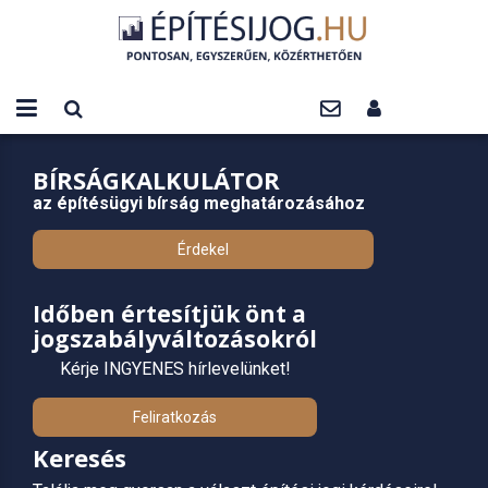
BÍRSÁGKALKULÁTOR
az építésügyi bírság meghatározásához
Érdekel
Időben értesítjük önt a
jogszabályváltozásokról
Kérje INGYENES hírlevelünket!
Feliratkozás
Keresés