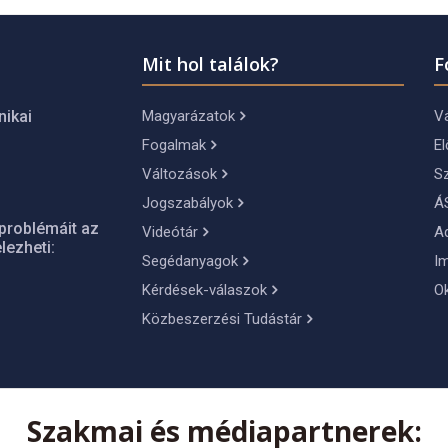
Mit hol találok?
F
Magyarázatok
Vá
nikai
Fogalmak
El
Változások
S
Jogszabályok
Á
problémáit az
Videótár
A
lezheti:
Segédanyagok
I
Kérdések-válaszok
O
Közbeszerzési Tudástár
Szakmai és médiapartnerek: