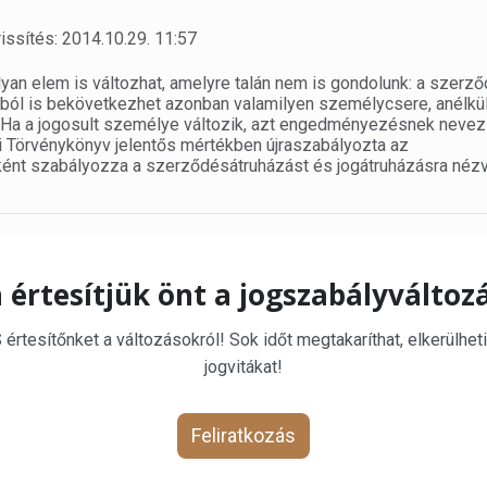
issítés: 2014.10.29. 11:57
yan elem is változhat, amelyre talán nem is gondolunk: a szerz
ból is bekövetkezhet azonban valamilyen személycsere, anélkül
 Ha a jogosult személye változik, azt engedményezésnek nevez
ri Törvénykönyv jelentős mértékben újraszabályozta az
ként szabályozza a szerződésátruházást és jogátruházásra nézv
 értesítjük önt a jogszabályváltoz
rtesítőnket a változásokról! Sok időt megtakaríthat, elkerülheti
jogvitákat!
Feliratkozás