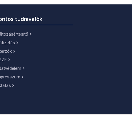
ontos tudnivalók
ltozásértesítő
őfizetés
zerzők
SZF
datvédelem
mpresszum
ktatás