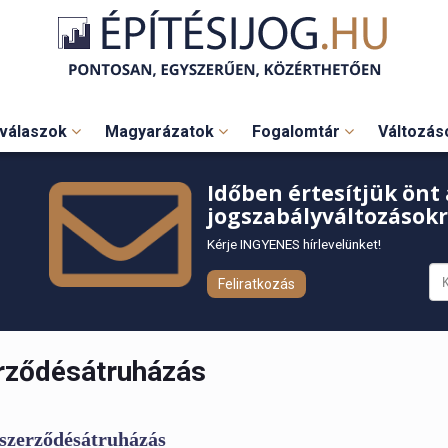
válaszok
Magyarázatok
Fogalomtár
Változá
Időben értesítjük önt 
jogszabályváltozásokr
Kérje INGYENES hírlevelünket!
Feliratkozás
rződésátruházás
 szerződésátruházás