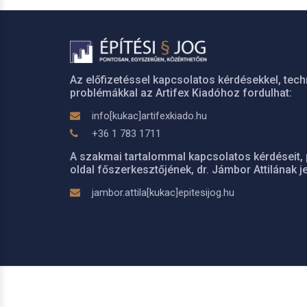
Az előfizetéssel kapcsolatos kérdésekkel, tech
problémákkal az Artifex Kiadóhoz fordulhat:
info[kukac]artifexkiado.hu
+36 1 783 1711
A szakmai tartalommal kapcsolatos kérdéseit, 
oldal főszerkesztőjének, dr. Jámbor Attilának je
jambor.attila[kukac]epitesijog.hu