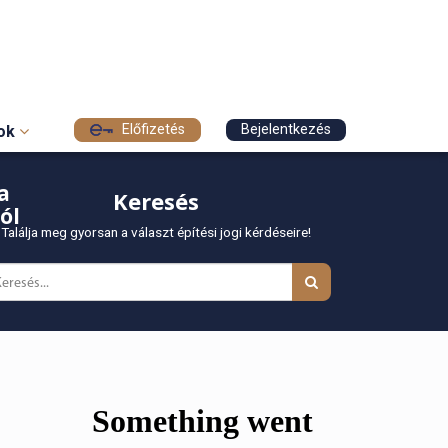
Előfizetés
Bejelentkezés
sok
a
Keresés
ól
Találja meg gyorsan a választ építési jogi kérdéseire!