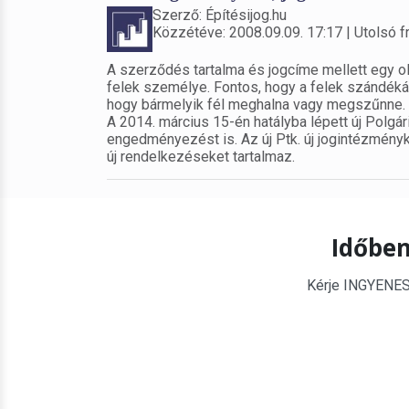
Szerző: Építésijog.hu
Közzétéve: 2008.09.09. 17:17 | Utolsó fr
A szerződés tartalma és jogcíme mellett egy ol
felek személye. Fontos, hogy a felek szándéká
hogy bármelyik fél meghalna vagy megszűnne.
A 2014. március 15-én hatályba lépett új Polgá
engedményezést is. Az új Ptk. új jogintézmény
új rendelkezéseket tartalmaz.
Időben
Kérje INGYENES é