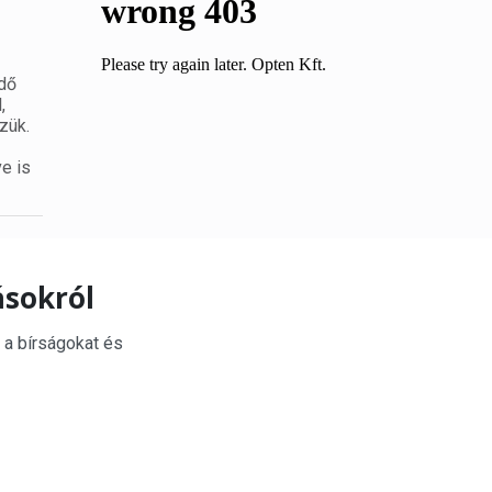
ődő
,
zük.
e is
ásokról
 a bírságokat és