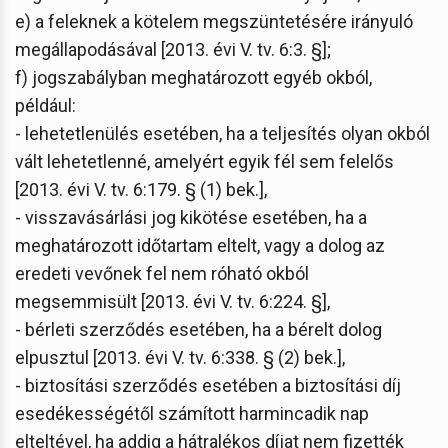
e) a feleknek a kötelem megszüntetésére irányuló
megállapodásával [2013. évi V. tv. 6:3. §];
f) jogszabályban meghatározott egyéb okból,
például:
- lehetetlenülés esetében, ha a teljesítés olyan okból
vált lehetetlenné, amelyért egyik fél sem felelős
[2013. évi V. tv. 6:179. § (1) bek.],
- visszavásárlási jog kikötése esetében, ha a
meghatározott időtartam eltelt, vagy a dolog az
eredeti vevőnek fel nem róható okból
megsemmisült [2013. évi V. tv. 6:224. §],
- bérleti szerződés esetében, ha a bérelt dolog
elpusztul [2013. évi V. tv. 6:338. § (2) bek.],
- biztosítási szerződés esetében a biztosítási díj
esedékességétől számított harmincadik nap
elteltével, ha addig a hátralékos díjat nem fizették