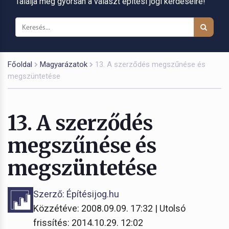
Találja meg gyorsan a választ építési jogi kérdéseire!
Főoldal
Magyarázatok
13. A szerződés megszűnése és
megszüntetése
13. A szerződés
megszűnése és
megszüntetése
Szerző: Építésijog.hu
Közzétéve: 2008.09.09. 17:32 | Utolsó
frissítés: 2014.10.29. 12:02