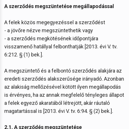
A szerződés megszüntetése megállapodással
A felek közös megegyezéssel a szerződést
- a jövőre nézve megszüntethetik vagy
- a szerződés megkötésének időpontjára
visszamenő hatállyal felbonthatják [2013. évi V. tv.
6:212. § (1) bek.].
A megszüntető és a felbontó szerződés alakjára az
eredeti szerződés alakszerűsége irányadó. Azonban
az alakiság mellőzésével kötött ilyen megállapodás
is érvényes, ha az annak megfelelő tényleges állapot
a felek egyező akaratából létrejött, akár ráutaló
magatartással is [2013. évi V. tv. 6:94. § (2) bek.].
2.1. A szerződés megszüntetése