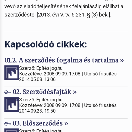
vevő az eladó teljesítésének felajánlásáig elállhat a
szerződéstől [2013. évi V. tv. 6:231. § (3) bek.].
Kapcsolódó cikkek:
01.2. A szerződés fogalma és tartalma »
Szerző: Építésijog.hu
Közzétéve: 2008.09.09. 17:08 | Utolsó frissítés:
2014.05.08. 13:06
02. Szerződésfajták »
Szerző: Építésijog.hu
Közzétéve: 2008.09.09. 17:08 | Utolsó frissítés:
2014.09.23. 19:50
03. Előszerződés »
Szerző: Építésijog.hu