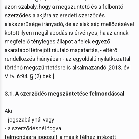
azon szabály, hogy a megszüntető és a felbontó
szerződés alakjára az eredeti szerződés
alakszerűsége irányadó, de az alakiság mellőzésével
kötött ilyen megállapodás is érvényes, ha az annak
megfelelő tényleges állapot a felek egyező
akaratából létrejött ráutaló magatartás, - eltérő
rendelkezés hiányában - az egyoldalú nyilatkozattal
történő megszüntetésre is alkalmazandó [2013. évi
V. tv. 6:94. § (2) bek.].
3.1. A szerződés megszüntetése felmondással
Aki
- jogszabálynál vagy
- a szerződésnél fogva
felmondásra jogosult, a másik félhez intézett