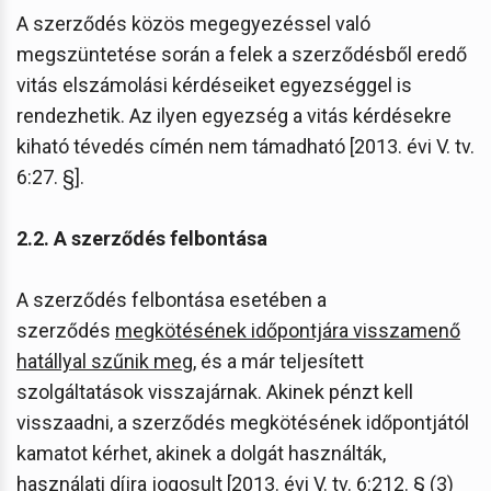
A szerződés közös megegyezéssel való
megszüntetése során a felek a szerződésből eredő
vitás elszámolási kérdéseiket egyezséggel is
rendezhetik. Az ilyen egyezség a vitás kérdésekre
kiható tévedés címén nem támadható [2013. évi V. tv.
6:27. §].
2.2. A szerződés felbontása
A szerződés felbontása esetében a
szerződés
megkötésének időpontjára visszamenő
hatállyal szűnik meg
, és a már teljesített
szolgáltatások visszajárnak. Akinek pénzt kell
visszaadni, a szerződés megkötésének időpontjától
kamatot kérhet, akinek a dolgát használták,
használati díjra jogosult [2013. évi V. tv. 6:212. § (3)