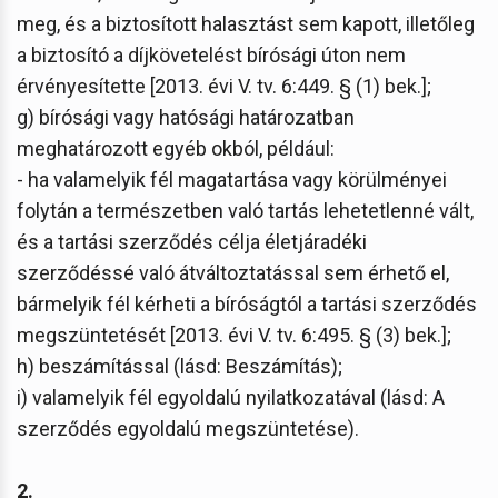
meg, és a biztosított halasztást sem kapott, illetőleg
a biztosító a díjkövetelést bírósági úton nem
érvényesítette [2013. évi V. tv. 6:449. § (1) bek.];
g) bírósági vagy hatósági határozatban
meghatározott egyéb okból, például:
- ha valamelyik fél magatartása vagy körülményei
folytán a természetben való tartás lehetetlenné vált,
és a tartási szerződés célja életjáradéki
szerződéssé való átváltoztatással sem érhető el,
bármelyik fél kérheti a bíróságtól a tartási szerződés
megszüntetését [2013. évi V. tv. 6:495. § (3) bek.];
h) beszámítással (lásd: Beszámítás);
i) valamelyik fél egyoldalú nyilatkozatával (lásd: A
szerződés egyoldalú megszüntetése).
2.