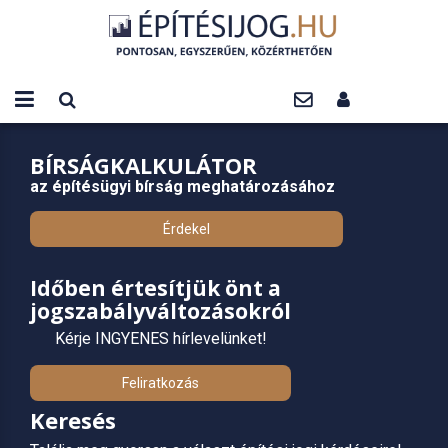
BÍRSÁGKALKULÁTOR
az építésügyi bírság meghatározásához
Érdekel
Időben értesítjük önt a
jogszabályváltozásokról
Kérje INGYENES hírlevelünket!
Feliratkozás
Keresés