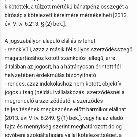
kikötötték, a túlzott mértékű bánatpénz összegét a
bíróság a kötelezett kérelmére mérsékelheti [2013.
évi V. tv. 6:213. § (2) bek.].
A jogszabályon alapuló elállás is lehet
- rendkívüli, azaz a másik fél súlyos szerződésszegő
magatartásához kötött szankciós jellegű, erre
általában az jogosít, ha a hátrányosan érintett fél
helyzetében érdekmúlás bizonyítható
- rendes, azaz indokoláshoz nem kötött, objektív
jogosultság (például vállalakozási szerződésnél a
megrendelő a szerződéstől a szerződés
teljesítésének megkezdése előtt bármikor elállhat
[2013. évi V. tv. 6:249. § (1) bek.]; vagy ha az eladó
fajta és mennyiség szerint meghatározott dolog
jövőbeni szolgáltatására vállal kötelezettséget, a