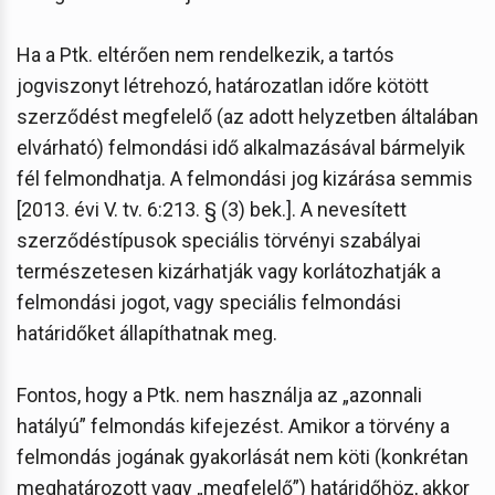
Ha a Ptk. eltérően nem rendelkezik, a tartós
jogviszonyt létrehozó, határozatlan időre kötött
szerződést megfelelő (az adott helyzetben általában
elvárható) felmondási idő alkalmazásával bármelyik
fél felmondhatja. A felmondási jog kizárása semmis
[2013. évi V. tv. 6:213. § (3) bek.]. A nevesített
szerződéstípusok speciális törvényi szabályai
természetesen kizárhatják vagy korlátozhatják a
felmondási jogot, vagy speciális felmondási
határidőket állapíthatnak meg.
Fontos, hogy a Ptk. nem használja az „azonnali
hatályú” felmondás kifejezést. Amikor a törvény a
felmondás jogának gyakorlását nem köti (konkrétan
meghatározott vagy „megfelelő”) határidőhöz, akkor