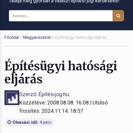
Találja meg gyorsan a választ építési jogi kérdéseire!
Főoldal
Magyarázatok
Építésügyi hatósági eljárás
Építésügyi hatósági
eljárás
Szerző: Építésijog.hu
Közzétéve: 2008.08.08. 16:08 | Utolsó
frissítés: 2024.11.14. 18:57
Olvasási idő:
4 perc