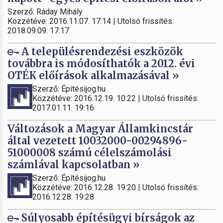
Szerző: Ráday Mihály
Közzétéve: 2016.11.07. 17:14 | Utolsó frissítés:
2018.09.09. 17:17
A településrendezési eszközök
továbbra is módosíthatók a 2012. évi
OTÉK előírások alkalmazásával »
Szerző: Építésijog.hu
Közzétéve: 2016.12.19. 10:22 | Utolsó frissítés:
2017.01.11. 19:16
Változások a Magyar Államkincstár
által vezetett 10032000-00294896-
51000008 számú célelszámolási
számlával kapcsolatban »
Szerző: Építésijog.hu
Közzétéve: 2016.12.28. 19:20 | Utolsó frissítés:
2016.12.28. 19:28
Súlyosabb építésügyi bírságok az