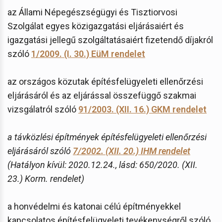
az Állami Népegészségügyi és Tisztiorvosi
Szolgálat egyes közigazgatási eljárásaiért és
igazgatási jellegű szolgáltatásaiért fizetendő díjakról
szóló
1/2009. (I. 30.) EüM rendelet
az országos közutak építésfelügyeleti ellenőrzési
eljárásáról és az eljárással összefüggő szakmai
vizsgálatról szóló
91/2003. (XII. 16.) GKM rendelet
a távközlési építmények építésfelügyeleti ellenőrzési
eljárásáról szóló
7/2002. (XII. 20.) IHM rendelet
(Hatályon kívül: 2020.12.24., lásd: 650/2020. (XII.
23.) Korm. rendelet)
a honvédelmi és katonai célú építményekkel
kapcsolatos építésfelügyeleti tevékenységről szóló