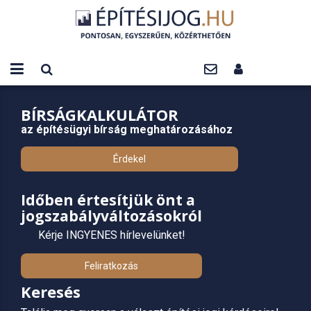
BÍRSÁGKALKULÁTOR
az építésügyi bírság meghatározásához
Érdekel
Időben értesítjük önt a
jogszabályváltozásokról
Kérje INGYENES hírlevelünket!
Feliratkozás
Keresés