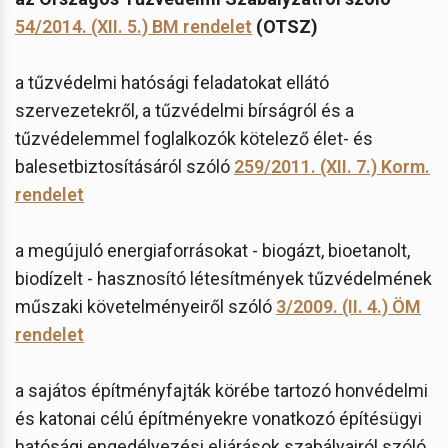
54/2014. (XII. 5.) BM rendelet
(OTSZ)
a tűzvédelmi hatósági feladatokat ellátó
szervezetekről, a tűzvédelmi bírságról és a
tűzvédelemmel foglalkozók kötelező élet- és
balesetbiztosításáról szóló
259/2011. (XII. 7.) Korm.
rendelet
a megújuló energiaforrásokat - biogázt, bioetanolt,
biodízelt - hasznosító létesítmények tűzvédelmének
műszaki követelményeiről szóló
3/2009. (II. 4.) ÖM
rendelet
a sajátos építményfajták körébe tartozó honvédelmi
és katonai célú építményekre vonatkozó építésügyi
hatósági engedélyezési eljárások szabályairól szóló