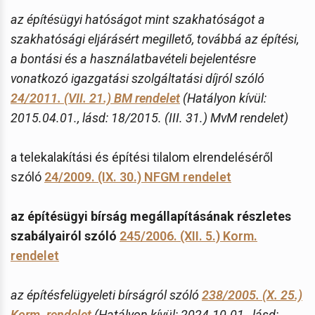
az építésügyi hatóságot mint szakhatóságot a
szakhatósági eljárásért megillető, továbbá az építési,
a bontási és a használatbavételi bejelentésre
vonatkozó igazgatási szolgáltatási díjról szóló
24/2011. (VII. 21.) BM rendelet
(Hatályon kívül:
2015.04.01., lásd: 18/2015. (III. 31.) MvM rendelet)
a telekalakítási és építési tilalom elrendeléséről
szóló
24/2009. (IX. 30.) NFGM rendelet
az építésügyi bírság megállapításának részletes
szabályairól szóló
245/2006. (XII. 5.) Korm.
rendelet
az építésfelügyeleti bírságról szóló
238/2005. (X. 25.)
Korm. rendelet
(Hatályon kívül: 2024.10.01., lásd: