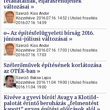
feladatainak, eljárásrendjének
változásai »
Szerző: Kiss Andor
Közzétéve: 2016.07.16. 14:52 | Utolsó frissítés:
2016.07.16. 14:59
Az építésfelügyeleti bírság 2016.
júniusi-júliusi változásai »
Szerző: Kiss Andor
Közzétéve: 2016.07.16. 17:03 | Utolsó frissítés:
2016.07.16. 17:03
Szélerőművek építésének korlátozása
az OTÉK-ban »
Szerző: Baksa Lajos
Közzétéve: 2016.11.04. 19:00 | Utolsó frissítés:
2016.11.04. 19:00
Kivéve a gyevi bírót! Avagy a Klotild-
palotát érintő beruházás „felmentést
kapott” egyes építési előírások alól »