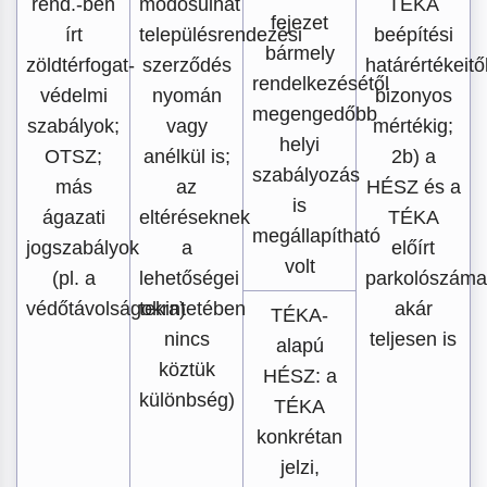
rend.-ben
módosulhat
TÉKA
fejezet
írt
településrendezési
beépítési
bármely
zöldtérfogat-
szerződés
határértékeitő
rendelkezésétől
védelmi
nyomán
bizonyos
megengedőbb
szabályok;
vagy
mértékig;
helyi
OTSZ;
anélkül is;
2b) a
szabályozás
más
az
HÉSZ és a
is
ágazati
eltéréseknek
TÉKA
megállapítható
jogszabályok
a
előírt
volt
(pl. a
lehetőségei
parkolószámai
védőtávolságokra)
tekintetében
akár
TÉKA-
nincs
teljesen is
alapú
köztük
HÉSZ: a
különbség)
TÉKA
konkrétan
jelzi,