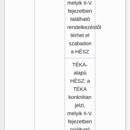
melyik II-V.
fejezetben
található
rendelkezéstől
térhet el
szabadon
a HÉSZ
TÉKA-
alapú
HÉSZ: a
TÉKA
konkrétan
jelzi,
melyik II-V.
fejezetben
található