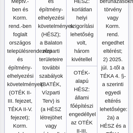
Méptv.-
és
HÉSZ:
beruházások
ben és
építmény-
korlátlan
törvény
Korm.
elhelyezési
helyi
vagy
rend.-ben
követelmények
szigorítási
Korm.
foglalt
(HÉSZ);
lehetőség
rend.
országos
a Balaton
volt,
engedhet
településrendezési
vízparti
három
eltérést;
és
területeire
kivétellel
2) 2025.
építmény-
további
júl. 1-től a
OTÉK-
elhelyezési
szabályok
TÉKA 4. §-
alapú
követelmények
(BATÉK,
a szerinti
HÉSZ:
(OTÉK II-
Vízparti
egyedi
állami
III. fejezet,
Terv) is
eltérés
főépítészi
TÉKA II-V.
(a HÉSZ
lehetősége:
engedéllyel
fejezet);
létrejöhet
2a) a
az OTÉK
Korm.
vagy
HÉSZ és a
II-III.