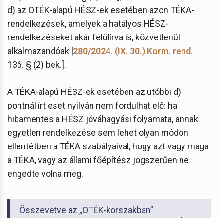
d) az OTÉK-alapú HÉSZ-ek esetében azon TÉKA-
rendelkezések, amelyek a hatályos HÉSZ-
rendelkezéseket akár felülírva is, közvetlenül
alkalmazandóak [
280/2024. (IX. 30.) Korm. rend.
136. § (2) bek.].
A TÉKA-alapú HÉSZ-ek esetében az utóbbi d)
pontnál írt eset nyilván nem fordulhat elő: ha
hibamentes a HÉSZ jóváhagyási folyamata, annak
egyetlen rendelkezése sem lehet olyan módon
ellentétben a TÉKA szabályaival, hogy azt vagy maga
a TÉKA, vagy az állami főépítész jogszerűen ne
engedte volna meg.
Összevetve az „OTÉK-korszakban”