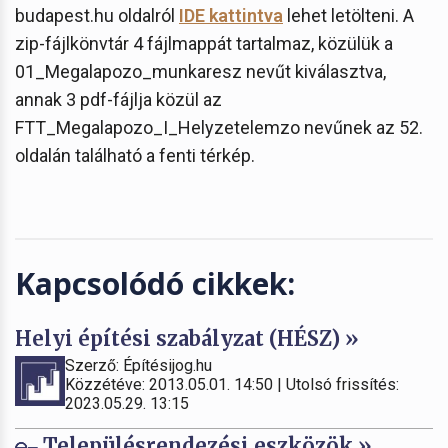
budapest.hu oldalról
IDE kattintva
lehet letölteni. A
zip-fájlkönvtár 4 fájlmappát tartalmaz, közülük a
01_Megalapozo_munkaresz nevűt kiválasztva,
annak 3 pdf-fájlja közül az
FTT_Megalapozo_I_Helyzetelemzo nevűnek az 52.
oldalán található a fenti térkép.
Kapcsolódó cikkek:
Helyi építési szabályzat (HÉSZ) »
Szerző: Építésijog.hu
Közzétéve: 2013.05.01. 14:50 | Utolsó frissítés:
2023.05.29. 13:15
Településrendezési eszközök »