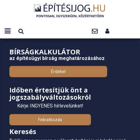
BÍRSÁGKALKULÁTOR
az építésügyi bírság meghatározásához
Érdekel
Időben értesítjük önt a
jogszabályváltozásokról
Kérje INGYENES hírlevelünket!
Feliratkozás
Keresés