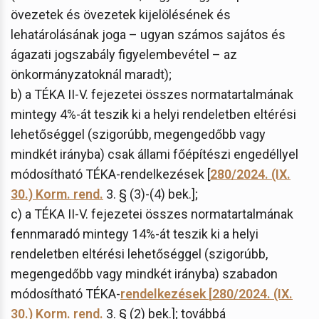
övezetek és övezetek kijelölésének és
lehatárolásának joga – ugyan számos sajátos és
ágazati jogszabály figyelembevétel – az
önkormányzatoknál maradt);
b) a TÉKA II-V. fejezetei összes normatartalmának
mintegy 4%-át teszik ki a helyi rendeletben eltérési
lehetőséggel (szigorúbb, megengedőbb vagy
mindkét irányba) csak állami főépítészi engedéllyel
módosítható TÉKA-rendelkezések [
280/2024. (IX.
30.) Korm. rend.
3. § (3)-(4) bek.];
c) a TÉKA II-V. fejezetei összes normatartalmának
fennmaradó mintegy 14%-át teszik ki a helyi
rendeletben eltérési lehetőséggel (szigorúbb,
megengedőbb vagy mindkét irányba) szabadon
módosítható TÉKA-
rendelkezések
[
280/2024. (IX.
30.) Korm. rend.
3. § (2) bek.]; továbbá