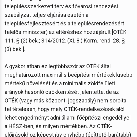
településszerkezeti terv és fővárosi rendezési
szabályzat teljes eljárása esetén a
településfejlesztésért és a településrendezésért
felelős miniszter) az eltéréshez hozzájárult [OTÉK
111. § (2) bek.; 314/2012. (XI. 8.) Korm. rend. 28. §
(3) bek.].
A gyakorlatban ez legtöbbször az OTÉK által
meghatározott maximális beépítési mértékek kisebb
mértékű növelését és a minimális zöldfelületi
arányok hasonló csökkentését jelentette, de az
OTÉK (vagy más központi jogszabály) nem sorolta
fel tételesen, hogy mely OTÉK-rendelkezések alól
lehet engedményt adni állami főépítészi engedéllyel
a HÉSZ-ben, és milyen mértékben. Az OTÉK-
előírásokhoz képest így enyhébb (építtető-barátabb)