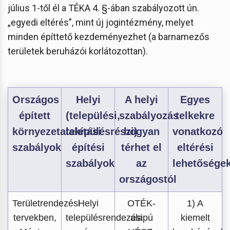
július 1-től él a TÉKA 4. §-ában szabályozott ún.
„egyedi eltérés”, mint új jogintézmény, melyet
minden építtető kezdeményezhet (a barnamezős
területek beruházói korlátozottan).
Országos
Helyi
A helyi
Egyes
épített
(települési,
szabályozás
telkekre
környezetalakítási
településrészi)
hogyan
vonatkozó
szabályok
építési
térhet el
eltérési
szabályok
az
lehetősége
országostól
Területrendezési
Helyi
OTÉK-
1) A
tervekben,
településrendezési
alapú
kiemelt