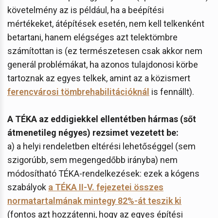
követelmény az is például, ha a beépítési
mértékeket, átépítések esetén, nem kell telkenként
betartani, hanem elégséges azt telektömbre
számítottan is (ez természetesen csak akkor nem
generál problémákat, ha azonos tulajdonosi körbe
tartoznak az egyes telkek, amint az a közismert
ferencvárosi tömbrehabilitációknál
is fennállt).
A TÉKA az eddigiekkel ellentétben hármas (sőt
átmenetileg négyes) rezsimet vezetett be:
a) a helyi rendeletben eltérési lehetőséggel (sem
szigorúbb, sem megengedőbb irányba) nem
módosítható TÉKA-rendelkezések: ezek a kógens
szabályok
a TÉKA II-V. fejezetei összes
normatartalmának mintegy 82%-át teszik ki
(fontos azt hozzátenni, hogy az egyes építési