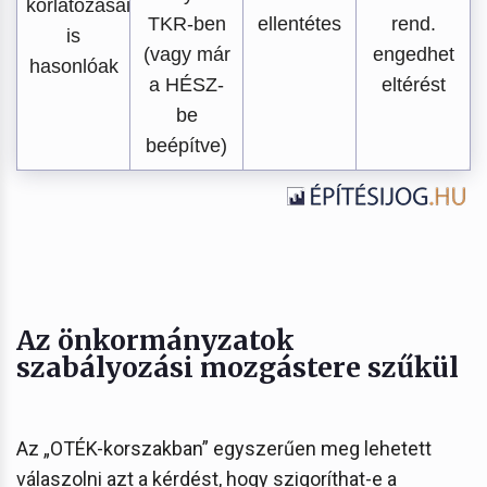
korlátozásai
TKR-ben
ellentétes
rend.
is
(vagy már
engedhet
hasonlóak
a HÉSZ-
eltérést
be
beépítve)
Az önkormányzatok
szabályozási mozgástere szűkül
Az „OTÉK-korszakban” egyszerűen meg lehetett
válaszolni azt a kérdést, hogy szigoríthat-e a