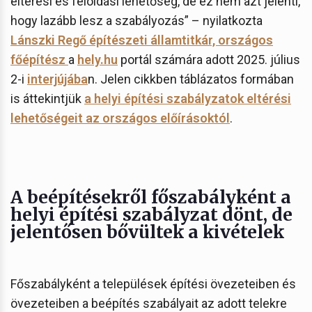
eltérési és feloldási lehetőség, de ez nem azt jelenti,
hogy lazább lesz a szabályozás” – nyilatkozta
Lánszki Regő építészeti államtitkár, országos
főépítész
a
hely.hu
portál számára adott 2025. július
2-i
interjújába
n
. Jelen cikkben táblázatos formában
is áttekintjük
a helyi építési szabályzatok eltérési
lehetőségeit az országos előírásoktól
.
A beépítésekről főszabályként a
helyi építési szabályzat dönt, de
jelentősen bővültek a kivételek
Főszabályként a települések építési övezeteiben és
övezeteiben a beépítés szabályait az adott telekre