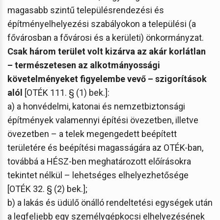
magasabb szintű településrendezési és
építményelhelyezési szabályokon a települési (a
fővárosban a fővárosi és a kerületi) önkormányzat.
Csak három terület volt kizárva az akár korlátlan
– természetesen az alkotmányossági
követelményeket figyelembe vevő – szigorítások
alól
[OTÉK 111. § (1) bek.]:
a) a honvédelmi, katonai és nemzetbiztonsági
építmények valamennyi építési övezetben, illetve
övezetben – a telek megengedett beépített
területére és beépítési magasságára az OTÉK-ban,
továbbá a HÉSZ-ben meghatározott előírásokra
tekintet nélkül – lehetséges elhelyezhetősége
[OTÉK 32. § (2) bek.];
b) a lakás és üdülő önálló rendeltetési egységek után
a legfeljebb egy személygépkocsi elhelyezésének