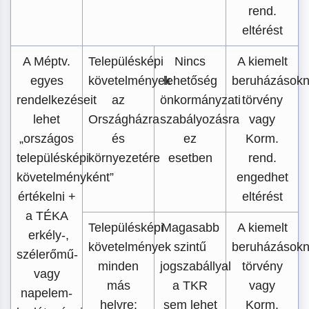
rend.
eltérést
A Méptv.
Településképi
Nincs
A kiemelt
egyes
követelmények
lehetőség
beruházások
rendelkezéseit
az
önkormányzati
törvény
lehet
Országházra
szabályozásra
vagy
„országos
és
ez
Korm.
településképi
környezetére
esetben
rend.
követelményként”
engedhet
értékelni +
eltérést
a TÉKA
Településképi
Magasabb
A kiemelt
erkély-,
követelmények
szintű
beruházások
szélerőmű-
minden
jogszabállyal
törvény
vagy
más
a TKR
vagy
napelem-
helyre:
sem lehet
Korm.