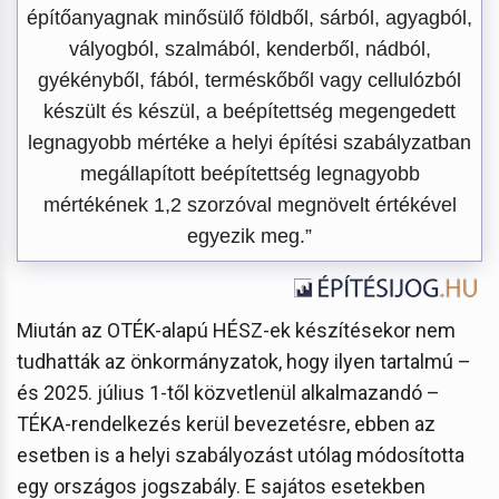
építőanyagnak minősülő földből, sárból, agyagból,
vályogból, szalmából, kenderből, nádból,
gyékényből, fából, terméskőből vagy cellulózból
készült és készül, a beépítettség megengedett
legnagyobb mértéke a helyi építési szabályzatban
megállapított beépítettség legnagyobb
mértékének 1,2 szorzóval megnövelt értékével
egyezik meg.”
Miután az OTÉK-alapú HÉSZ-ek készítésekor nem
tudhatták az önkormányzatok, hogy ilyen tartalmú –
és 2025. július 1-től közvetlenül alkalmazandó –
TÉKA-rendelkezés kerül bevezetésre, ebben az
esetben is a helyi szabályozást utólag módosította
egy országos jogszabály. E sajátos esetekben