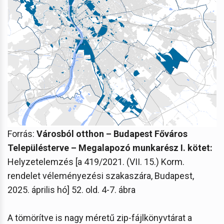
Forrás:
Városból otthon – Budapest Főváros
Településterve – Megalapozó munkarész I. kötet:
Helyzetelemzés [a 419/2021. (VII. 15.) Korm.
rendelet véleményezési szakaszára, Budapest,
2025. április hó] 52. old. 4-7. ábra
A tömörítve is nagy méretű zip-fájlkönyvtárat a