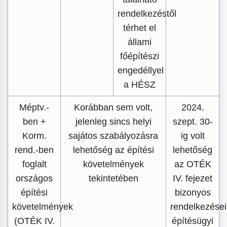
rendelkezéstől
térhet el
állami
főépítészi
engedéllyel
a HÉSZ
Méptv.-
Korábban sem volt,
2024.
ben +
jelenleg sincs helyi
szept. 30-
Korm.
sajátos szabályozásra
ig volt
rend.-ben
lehetőség az építési
lehetőség
foglalt
követelmények
az OTÉK
országos
tekintetében
IV. fejezet
építési
bizonyos
követelmények
rendelkezései
(OTÉK IV.
építésügyi