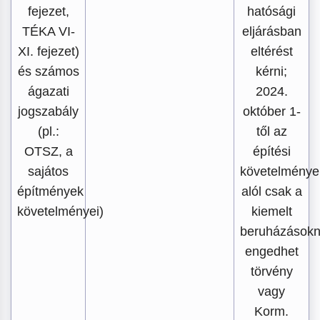
fejezet,
hatósági
TÉKA VI-
eljárásban
XI. fejezet)
eltérést
és számos
kérni;
ágazati
2024.
jogszabály
október 1-
(pl.:
től az
OTSZ, a
építési
sajátos
követelménye
építmények
alól csak a
követelményei)
kiemelt
beruházások
engedhet
törvény
vagy
Korm.