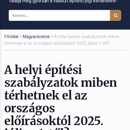
Találja meg gyorsan a választ építési jogi kérdéseire!
Főoldal
Magyarázatok
A helyi építési szabályzatok miben
térhetnek el az országos előírásoktól 2025. július 1-től?
A helyi építési
szabályzatok miben
térhetnek el az
országos
előírásoktól 2025.