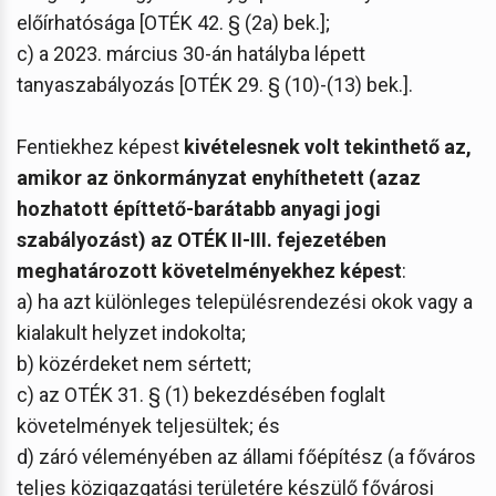
előírhatósága [OTÉK 42. § (2a) bek.];
c) a 2023. március 30-án hatályba lépett
tanyaszabályozás [OTÉK 29. § (10)-(13) bek.].
Fentiekhez képest
kivételesnek volt tekinthető az,
amikor az önkormányzat enyhíthetett (azaz
hozhatott építtető-barátabb anyagi jogi
szabályozást) az OTÉK II-III. fejezetében
meghatározott követelményekhez képest
:
a) ha azt különleges településrendezési okok vagy a
kialakult helyzet indokolta;
b) közérdeket nem sértett;
c) az OTÉK 31. § (1) bekezdésében foglalt
követelmények teljesültek; és
d) záró véleményében az állami főépítész (a főváros
teljes közigazgatási területére készülő fővárosi