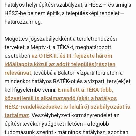
hatályos helyi építési szabályzat, a HÉSZ – és amíg a
HÉSZ-be be nem építik, a településképi rendelet –
határozza meg.
Mögöttes jogszabályokként a területrendezési
terveket, a Méptv.-t, a TÉKÁ-t, meghatározott
esetekben
az OTÉK II. és III. fejezete három
időállapota közül az adott település(rész)en
relevánsat
, továbbá a Balaton vízparti területein a
mindenkor hatályos BATÉK-ot és a vízparti terv(ek)et
kell figyelembe venni.
E mellett a TÉKA több,
közvetlenül is alkalmazandó (akár a hatályos
HÉSZ-rendelkezéseket is felülíró) szabályozást is
tartalmaz
. Veszélyhelyzeti kormányrendelet az
építési tevékenységeket illetően - a legjobb
tudomásunk szerint - már nincs hatályban, azonban