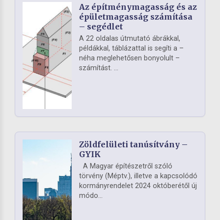
Az építménymagasság és az
épületmagasság számítása
– segédlet
A 22 oldalas útmutató ábrákkal,
példákkal, táblázattal is segíti a –
néha meglehetősen bonyolult –
számítást. ...
Zöldfelületi tanúsítvány –
GYIK
A Magyar építészetről szóló
törvény (Méptv.), illetve a kapcsolódó
kormányrendelet 2024 októberétől új
módo...