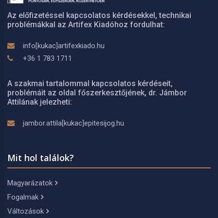
Az előfizetéssel kapcsolatos kérdésekkel, technikai
problémákkal az Artifex Kiadóhoz fordulhat:
info[kukac]artifexkiado.hu
+36 1 783 1711
A szakmai tartalommal kapcsolatos kérdéseit,
problémáit az oldal főszerkesztőjének, dr. Jámbor
Attilának jelezheti:
jambor.attila[kukac]epitesijog.hu
Mit hol találok?
Magyarázatok
Fogalmak
Változások