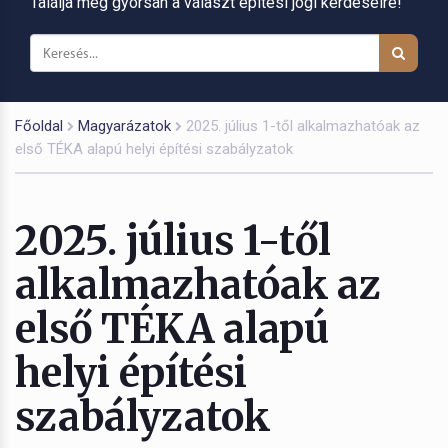
Találja meg gyorsan a választ építési jogi kérdéseire!
Főoldal
Magyarázatok
2025. július 1-től alkalmazhatóak az
első TÉKA alapú helyi építési szabályzatok
2025. július 1-től
alkalmazhatóak az
első TÉKA alapú
helyi építési
szabályzatok