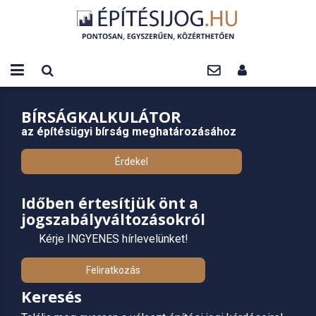
BÍRSÁGKALKULÁTOR
az építésügyi bírság meghatározásához
Érdekel
Időben értesítjük önt a
jogszabályváltozásokról
Kérje INGYENES hírlevelünket!
Feliratkozás
Keresés