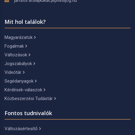
jambor.attila[kukac]epitesijog.hu
Mit hol találok?
Magyarázatok
Fogalmak
Változások
Jogszabályok
Videótár
Segédanyagok
Kérdések-válaszok
Közbeszerzési Tudástár
Fontos tudnivalók
Változásértesítő