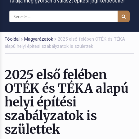
Találja meg gyorsan a választ építési jogi kérdéseire!
Főoldal
Magyarázatok
2025 első felében OTÉK és TÉKA
alapú helyi építési szabályzatok is születtek
2025 első felében
OTÉK és TÉKA alapú
helyi építési
szabályzatok is
születtek