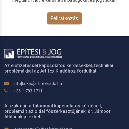
megtakaríthat, elkerülheti a bírságokat és jogvitákat!
Feliratkozás
Az előfizetéssel kapcsolatos kérdésekkel, technikai
problémákkal az Artifex Kiadóhoz fordulhat:
info[kukac]artifexkiado.hu
+36 1 783 1711
A szakmai tartalommal kapcsolatos kérdéseit,
problémáit az oldal főszerkesztőjének, dr. Jámbor
Attilának jelezheti: