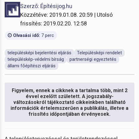
Szerző: Építésijog.hu
Közzétéve: 2019.01.08. 20:59 | Utolsó
frissítés: 2019.02.20. 12:58
Olvasási idő:
7 perc
településképi bejelentési eljárás
Településképi rendelet
településkép-védelmi bírság
partnerségi egyeztetés
állami főépítészi eljárás
Figyelem, ennek a cikknek a tartalma több, mint 2
évvel ezelőtt született. A jogszabály-
változásokról tájékoztató cikkeinkben található
információk értelemszerűen a publikálás, illetve a
frissítés időpontjában érvényesek.
A településtervezéssel és területrendezéssel