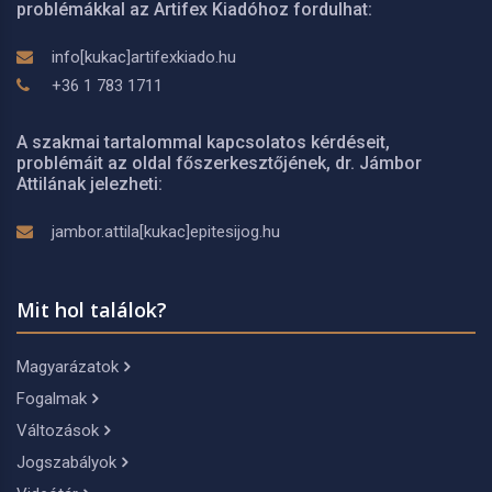
problémákkal az Artifex Kiadóhoz fordulhat:
info[kukac]artifexkiado.hu
+36 1 783 1711
A szakmai tartalommal kapcsolatos kérdéseit,
problémáit az oldal főszerkesztőjének, dr. Jámbor
Attilának jelezheti:
jambor.attila[kukac]epitesijog.hu
Mit hol találok?
Magyarázatok
Fogalmak
Változások
Jogszabályok