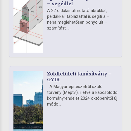
– segédlet
A 22 oldalas útmutató ábrákkal,
példákkal, táblázattal is segíti a –
néha meglehetősen bonyolult –
számítást. ...
Zöldfelületi tanúsítvány –
GYIK
A Magyar építészetről szóló
törvény (Méptv.), illetve a kapcsolódó
kormányrendelet 2024 októberétől új
módo...