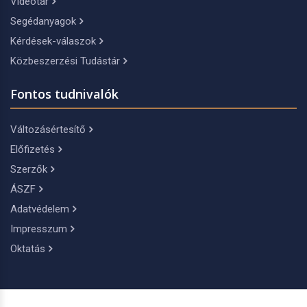
Videótár
Segédanyagok
Kérdések-válaszok
Közbeszerzési Tudástár
Fontos tudnivalók
Változásértesítő
Előfizetés
Szerzők
ÁSZF
Adatvédelem
Impresszum
Oktatás