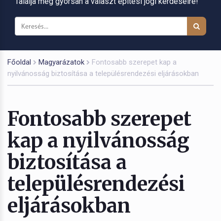
Találja meg gyorsan a választ építési jogi kérdéseire!
Főoldal
Magyarázatok
Fontosabb szerepet kap a
nyilvánosság biztosítása a településrendezési eljárásokban
Fontosabb szerepet
kap a nyilvánosság
biztosítása a
településrendezési
eljárásokban