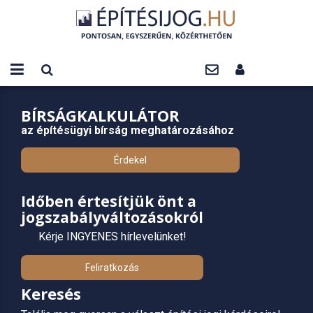
BÍRSÁGKALKULÁTOR
az építésügyi bírság meghatározásához
Érdekel
Időben értesítjük önt a
jogszabályváltozásokról
Kérje INGYENES hírlevelünket!
Feliratkozás
Keresés