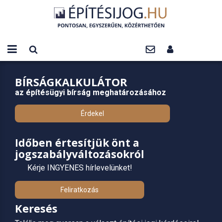
BÍRSÁGKALKULÁTOR
az építésügyi bírság meghatározásához
Érdekel
Időben értesítjük önt a
jogszabályváltozásokról
Kérje INGYENES hírlevelünket!
Feliratkozás
Keresés