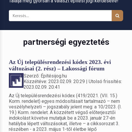
Találja meg gyorsan a választ építési jogi kérdéseire!
partnerségi egyeztetés
Az Új településrendezési kódex 2023. évi
változásai (2. rész) – Lakossági fórum
Szerző: Építésijog.hu
Közzétéve: 2023.02.09. 20:29 | Utolsó frissítés:
2023.02.09. 20:41
Az Új településrendezési kódex (419/2021. (VII. 15.)
Korm. rendelet) egyes módosításait tartalmazó – nem
veszélyhelyzeti – jogszabály jelent meg: a 10/2023. (I.
19.) Korm. rendelet. A közzétett végső előterjesztői
indokolást követve mutatjuk be a 2023. január 27-én
hatályba lépett változásokat, illetve – a cikksorozat 3.
részében - a 2023. május 1-től életbe lépő