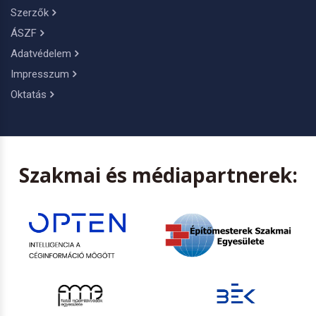
Szerzők
ÁSZF
Adatvédelem
Impresszum
Oktatás
Szakmai és médiapartnerek: