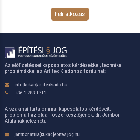
Feliratkozás
Az előfizetéssel kapcsolatos kérdésekkel, technikai
problémákkal az Artifex Kiadóhoz fordulhat:
info[kukac]artifexkiado.hu
+36 1 783 1711
A szakmai tartalommal kapcsolatos kérdéseit,
problémáit az oldal főszerkesztőjének, dr. Jámbor
Attilának jelezheti:
jambor.attila[kukac]epitesijog.hu