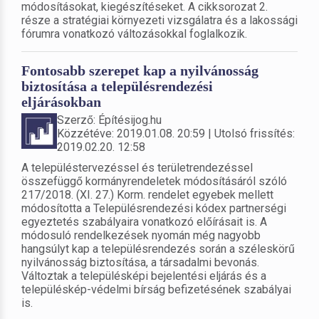
módosításokat, kiegészítéseket. A cikksorozat 2.
része a stratégiai környezeti vizsgálatra és a lakossági
fórumra vonatkozó változásokkal foglalkozik.
Fontosabb szerepet kap a nyilvánosság
biztosítása a településrendezési
eljárásokban
Szerző: Építésijog.hu
Közzétéve: 2019.01.08. 20:59 | Utolsó frissítés:
2019.02.20. 12:58
A településtervezéssel és területrendezéssel
összefüggő kormányrendeletek módosításáról szóló
217/2018. (XI. 27.) Korm. rendelet egyebek mellett
módosította a Településrendezési kódex partnerségi
egyeztetés szabályaira vonatkozó előírásait is. A
módosuló rendelkezések nyomán még nagyobb
hangsúlyt kap a településrendezés során a széleskörű
nyilvánosság biztosítása, a társadalmi bevonás.
Változtak a településképi bejelentési eljárás és a
településkép-védelmi bírság befizetésének szabályai
is.