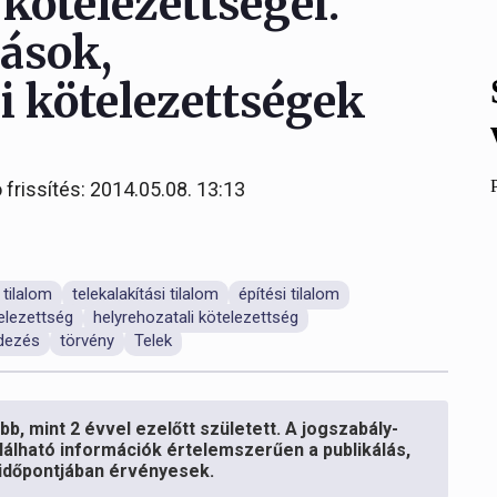
 kötelezettségei.
ások,
i kötelezettségek
 frissítés: 2014.05.08. 13:13
 tilalom
telekalakítási tilalom
építési tilalom
elezettség
helyrehozatali kötelezettség
dezés
törvény
Telek
b, mint 2 évvel ezelőtt született. A jogszabály-
lálható információk értelemszerűen a publikálás,
s időpontjában érvényesek.