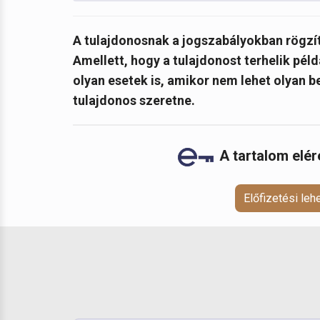
A tulajdonosnak a jogszabályokban rögzíte
Amellett, hogy a tulajdonost terhelik pél
olyan esetek is, amikor nem lehet olyan b
tulajdonos szeretne.
A tartalom elé
Előfizetési le