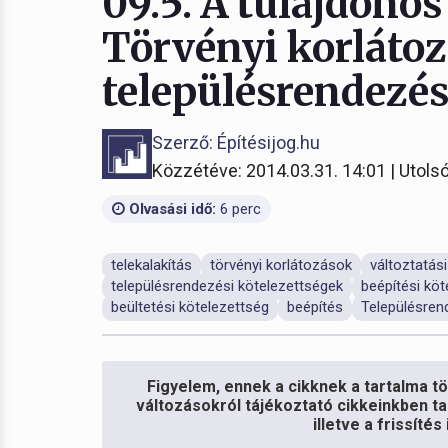
09.5. A tulajdonos
Törvényi korlátoz
településrendezés
Szerző: Építésijog.hu
Közzétéve: 2014.03.31. 14:01 | Utolsó
Olvasási idő:
6 perc
telekalakítás
törvényi korlátozások
változtatási
településrendezési kötelezettségek
beépítési köt
beültetési kötelezettség
beépítés
Településren
Figyelem, ennek a cikknek a tartalma töb
változásokról tájékoztató cikkeinkben ta
illetve a frissíté