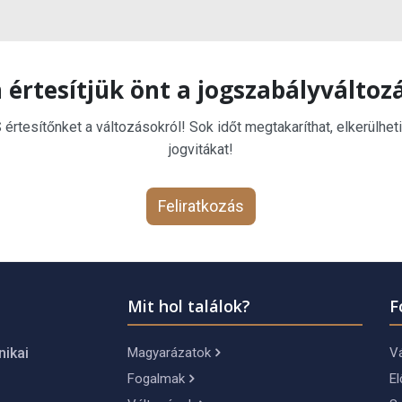
 értesítjük önt a jogszabályváltoz
rtesítőnket a változásokról! Sok időt megtakaríthat, elkerülheti
jogvitákat!
Feliratkozás
Mit hol találok?
F
Magyarázatok
Vá
nikai
Fogalmak
El