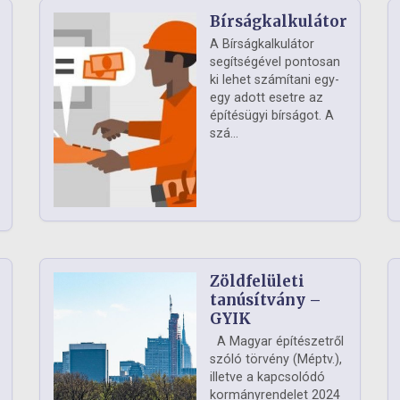
Bírságkalkulátor
A Bírságkalkulátor
segítségével pontosan
ki lehet számítani egy-
egy adott esetre az
építésügyi bírságot. A
szá...
Zöldfelületi
ág
tanúsítvány –
GYIK
A Magyar építészetről
szóló törvény (Méptv.),
illetve a kapcsolódó
kormányrendelet 2024