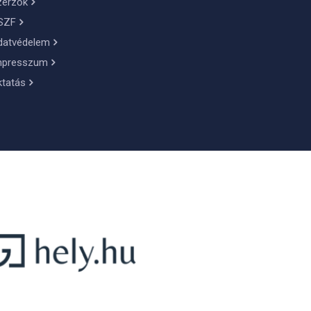
zerzők
SZF
datvédelem
mpresszum
ktatás