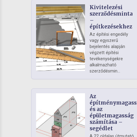
Kivitelezési
szerződésminta
–
építkezésekhez
Az építési engedély
vagy egyszerű
bejelentés alapján
végzett építési
tevékenységekre
alkalmazható
szerződésmin...
Az
építménymagass
és az
épületmagasság
számítása –
segédlet
A 22 oldalas útmutató