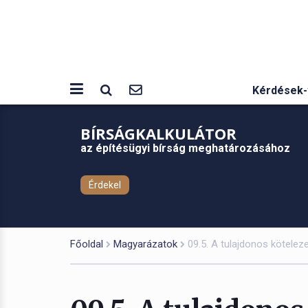
Kérdések-
BÍRSÁGKALKULÁTOR
az építésügyi bírság meghatározásához
Érdekel
Főoldal
Magyarázatok
09.5. A tulajdonos kötelez