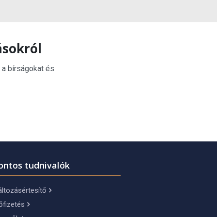
ásokról
 a bírságokat és
ontos tudnivalók
ltozásértesítő
őfizetés