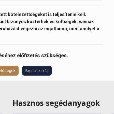
tt kötelezettségeket is teljesítenie kell.
dául bizonyos közterhek és költségek, vannak
eruházást végezni az ingatlanon, mint amilyet a
réséhez előfizetés szükséges.
hetőségek
Bejelentkezés
Hasznos segédanyagok