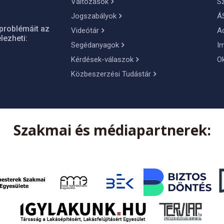
Változások
S
Jogszabályok
Á
problémáit az
Videótár
A
lezheti:
Segédanyagok
I
Kérdések-válaszok
O
Közbeszerzési Tudástár
Szakmai és médiapartnerek: