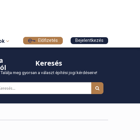
Előfizetés
Bejelentkezés
sok
a
Keresés
ól
Találja meg gyorsan a választ építési jogi kérdéseire!