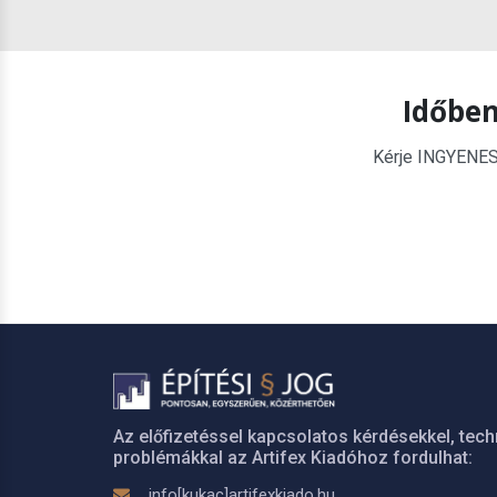
Időben
Kérje INGYENES é
Az előfizetéssel kapcsolatos kérdésekkel, tech
problémákkal az Artifex Kiadóhoz fordulhat:
info[kukac]artifexkiado.hu