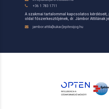
+36 1 783 1711
A szakmai tartalommal kapcsolatos kérdéseit, 
oldal főszerkesztőjének, dr. Jámbor Attilának je
jambor.attila[kukac]epitesijog.hu