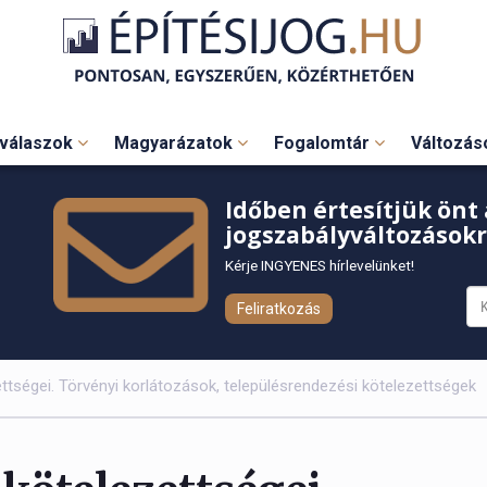
válaszok
Magyarázatok
Fogalomtár
Változá
Időben értesítjük önt 
jogszabályváltozásokr
Kérje INGYENES hírlevelünket!
Feliratkozás
ettségei. Törvényi korlátozások, településrendezési kötelezettségek