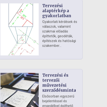
Tervezési
alaptérkép a
gyakorlatban
Gyakorlati kérdések és
válaszok, valamint
szakmai előadás
építtetők, geodéták,
építészek és hatósági
szakember...
Tervezési és
tervezői
művezetési
szerződésminta
Elsősorban egyszerű
bejelentéssel és
engedéllyel építhető