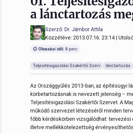
01. Teljesítésigaz
a lánctartozás m
Szerző: Dr. Jámbor Attila
Közzétéve: 2013.07.16. 23:14 | Utolsó
Olvasási idő:
8 perc
Teljesítésigazolási Szakértői Szerv
lánctartozás
Az Országgyűlés 2013-ban, az építésügyi lá
körbetartozásnak is nevezett jelenség – m
Teljesítésigazolási Szakértői Szervet. A M
működő szervezet létezéséről minden terve
főbb kérdéskörben vizsgálódhat: tervezési é
illetve mellékkötelezettség érvényesíthető