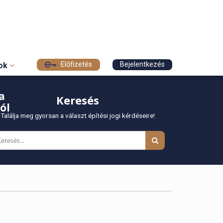
Előfizetés
Bejelentkezés
sok
a
Keresés
ól
Találja meg gyorsan a választ építési jogi kérdéseire!