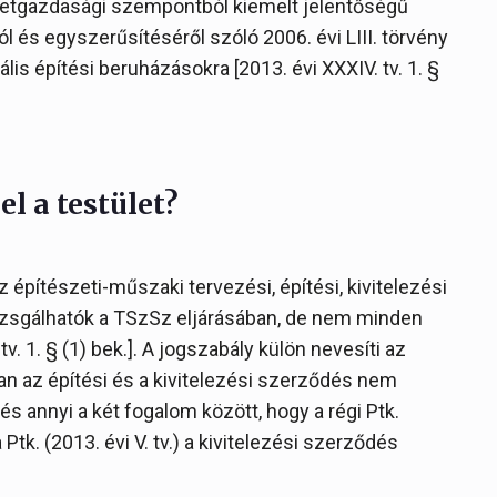
zetgazdasági szempontból kiemelt jelentőségű
 és egyszerűsítéséről szóló 2006. évi LIII. törvény
ális építési beruházásokra [2013. évi XXXIV. tv. 1. §
l a testület?
építészeti-műszaki tervezési, építési, kivitelezési
izsgálhatók a TSzSz eljárásában, de nem minden
. 1. § (1) bek.]. A jogszabály külön nevesíti az
an az építési és a kivitelezési szerződés nem
s annyi a két fogalom között, hogy a régi Ptk.
 Ptk. (2013. évi V. tv.) a kivitelezési szerződés