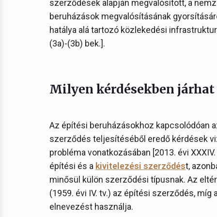
szerződések alapján megvalósított, a nem
beruházások megvalósításának gyorsításáról
hatálya alá tartozó közlekedési infrastruktur
(3a)-(3b) bek.].
Milyen kérdésekben járhat e
Az építési beruházásokhoz kapcsolódóan az 
szerződés teljesítéséből eredő kérdések v
probléma vonatkozásában [2013. évi XXXIV. tv
építési és a
kivitelezési szerződés
t, azonb
minősül külön szerződési típusnak. Az eltéré
(1959. évi IV. tv.) az építési szerződés, míg a
elnevezést használja.