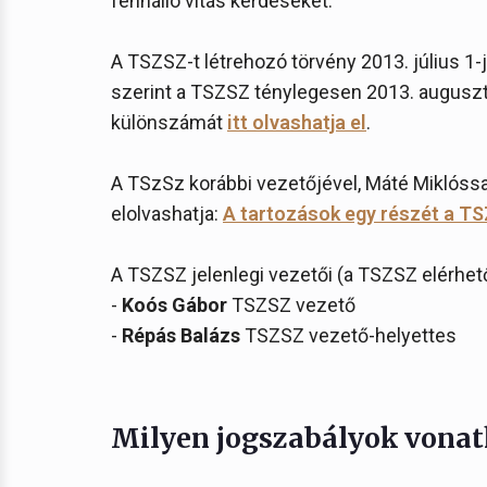
fennálló vitás kérdéseket.
A TSZSZ-t létrehozó törvény 2013. július 1-
szerint a TSZSZ ténylegesen 2013. augusz
különszámát
itt olvashatja el
.
A TSzSz korábbi vezetőjével, Máté Miklóssal
elolvashatja:
A tartozások egy részét a TS
A TSZSZ jelenlegi vezetői (a TSZSZ elérhe
-
Koós Gábor
TSZSZ vezető
-
Répás Balázs
TSZSZ vezető-helyettes
Milyen jogszabályok vona