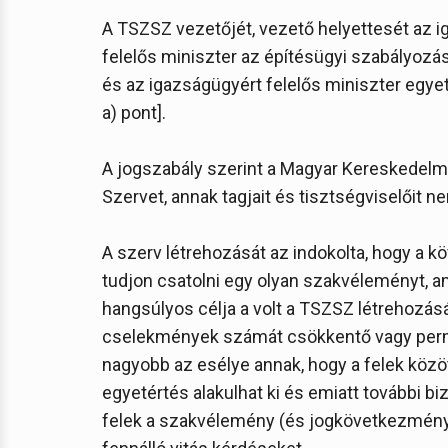
A TSZSZ vezetőjét, vezető helyettesét az 
felelős miniszter az építésügyi szabályozás
és az igazságügyért felelős miniszter egyetér
a) pont].
A jogszabály szerint a Magyar Kereskedelmi
Szervet, annak tagjait és tisztségviselőit nem
A szerv létrehozását az indokolta, hogy a k
tudjon csatolni egy olyan szakvéleményt, amel
hangsúlyos célja a volt a TSZSZ létrehozás
cselekmények számát csökkentő vagy permeg
nagyobb az esélye annak, hogy a felek között
egyetértés alakulhat ki és emiatt további b
felek a szakvélemény (és jogkövetkezménye