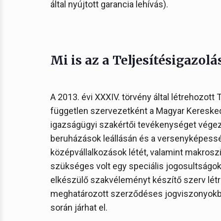
által nyújtott garancia lehívás).
Mi is az a Teljesítésigazolá
A 2013. évi XXXIV. törvény által létrehozott
független szervezetként a Magyar Keresked
igazságügyi szakértői tevékenységet végez.
beruházások leállásán és a versenyképesség
középvállalkozások létét, valamint makroszi
szükséges volt egy speciális jogosultságo
elkészülő szakvéleményt készítő szerv lé
meghatározott szerződéses jogviszonyokba
során járhat el.