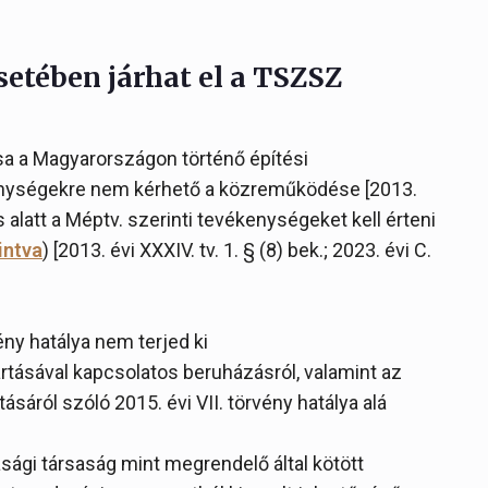
setében járhat el a TSZSZ
ása a Magyarországon történő építési
kenységekre nem kérhető a közreműködése [2013.
ás alatt a Méptv. szerinti tevékenységeket kell érteni
intva
) [2013. évi XXXIV. tv. 1. § (8) bek.; 2023. évi C.
ny hatálya nem terjed ki
tásával kapcsolatos beruházásról, valamint az
áról szóló 2015. évi VII. törvény hatálya alá
sági társaság mint megrendelő által kötött