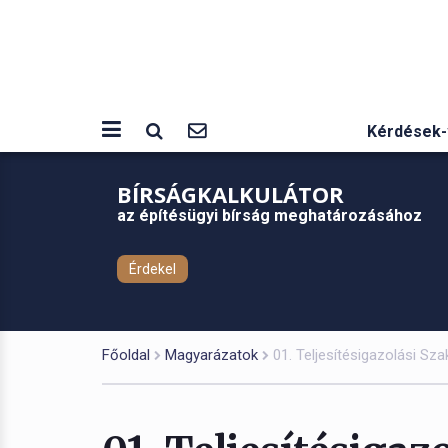
Kérdések-
BÍRSÁGKALKULÁTOR
az építésügyi bírság meghatározásához
Érdekel
Főoldal
Magyarázatok
01. Teljesítésigazolási Sz