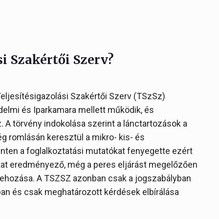
si Szakértői Szerv?
 Teljesítésigazolási Szakértői Szerv (TSzSz)
elmi és Iparkamara mellett működik, és
 A törvény indokolása szerint a lánctartozások a
 romlásán keresztül a mikro- kis- és
nten a foglalkoztatási mutatókat fenyegette ezért
kat eredményező, még a peres eljárást megelőzően
trehozása. A TSZSZ azonban csak a jogszabályban
n és csak meghatározott kérdések elbírálása