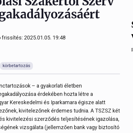
olási Szakértői Szerv
egakadályozásáért
 frissítés: 2025.01.05. 19:48
körbetartozás
nctartozások – a gyakorlati életben
egakadályozása érdekében hozta létre a
agyar Kereskedelmi és Iparkamara égisze alatt
zőnek, kivitelezőnek érdemes tudnia. A TSZSZ két
s kivitelezési szerződés teljesítésének igazolása,
ségének vizsgálata (jellemzően bank vagy biztosító