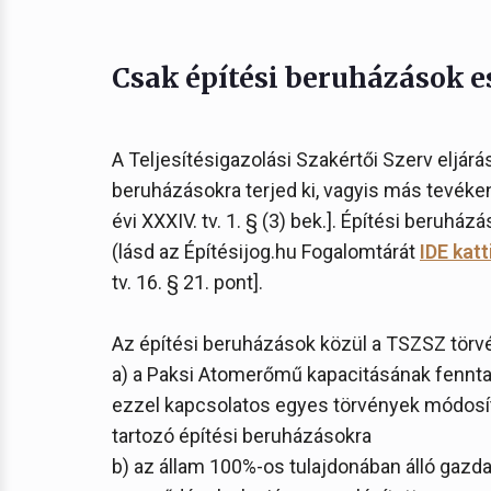
Csak építési beruházások e
A Teljesítésigazolási Szakértői Szerv eljár
beruházásokra terjed ki, vagyis más tevé
évi XXXIV. tv. 1. § (3) bek.]. Építési beruház
(lásd az Építésijog.hu Fogalomtárát
IDE katt
tv. 16. § 21. pont].
Az építési beruházások közül a TSZSZ törvé
a) a Paksi Atomerőmű kapacitásának fenntar
ezzel kapcsolatos egyes törvények módosítás
tartozó építési beruházásokra
b) az állam 100%-os tulajdonában álló gazda