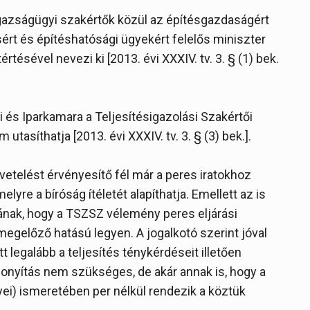
igazságügyi szakértők közül az építésgazdaságért
ért és építéshatósági ügyekért felelős miniszter
tésével nevezi ki [2013. évi XXXIV. tv. 3. § (1) bek.
 és Iparkamara a Teljesítésigazolási Szakértői
 utasíthatja [2013. évi XXXIV. tv. 3. § (3) bek.].
övetelést érvényesítő fél már a peres iratokhoz
yre a bíróság ítéletét alapíthatja. Emellett az is
ának, hogy a TSZSZ vélemény peres eljárási
előző hatású legyen. A jogalkotó szerint jóval
 legalább a teljesítés ténykérdéseit illetően
izonyítás nem szükséges, de akár annak is, hogy a
i) ismeretében per nélkül rendezik a köztük