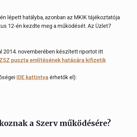
jén lépett hatályba, azonban az MKIK tájékoztatója
tus 12-én kezdte meg a működését. Az Üzlet7
 2014. novemberében készített riportot itt
ZSZ puszta említésének hatására kifizetik
tőségei
IDE kattintva
érhetők el):
tkoznak a Szerv működésére?