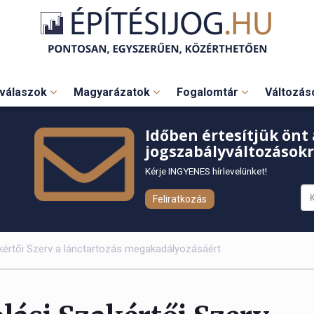
válaszok
Magyarázatok
Fogalomtár
Változá
Időben értesítjük önt 
jogszabályváltozásokr
Kérje INGYENES hírlevelünket!
Feliratkozás
akértői Szerv a lánctartozás megakadályozásáért