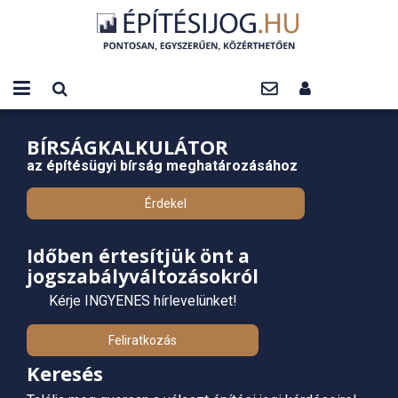
BÍRSÁGKALKULÁTOR
az építésügyi bírság meghatározásához
Érdekel
Időben értesítjük önt a
jogszabályváltozásokról
Kérje INGYENES hírlevelünket!
Feliratkozás
Keresés