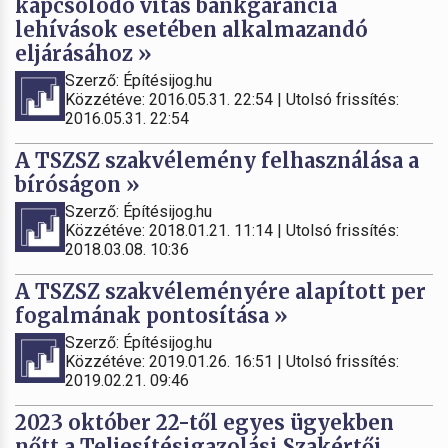
kapcsolódó vitás bankgarancia
lehívások esetében alkalmazandó
eljárásához »
Szerző: Építésijog.hu
Közzétéve: 2016.05.31. 22:54 | Utolsó frissítés:
2016.05.31. 22:54
A TSZSZ szakvélemény felhasználása a
bíróságon »
Szerző: Építésijog.hu
Közzétéve: 2018.01.21. 11:14 | Utolsó frissítés:
2018.03.08. 10:36
A TSZSZ szakvéleményére alapított per
fogalmának pontosítása »
Szerző: Építésijog.hu
Közzétéve: 2019.01.26. 16:51 | Utolsó frissítés:
2019.02.21. 09:46
2023 október 22-től egyes ügyekben
nőtt a Teljesítésigazolási Szakértői