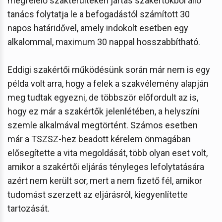
megfelelő szakterülteken jártas szakértőkből álló
tanács folytatja le a befogadástól számított 30
napos határidővel, amely indokolt esetben egy
alkalommal, maximum 30 nappal hosszabbítható.
Eddigi szakértői működésünk során már nem is egy
példa volt arra, hogy a felek a szakvélemény alapján
meg tudtak egyezni, de többször előfordult az is,
hogy ez már a szakértők jelenlétében, a helyszíni
szemle alkalmával megtörtént. Számos esetben
már a TSZSZ-hez beadott kérelem önmagában
elősegítette a vita megoldását, több olyan eset volt,
amikor a szakértői eljárás tényleges lefolytatására
azért nem került sor, mert a nem fizető fél, amikor
tudomást szerzett az eljárásról, kiegyenlítette
tartozását.