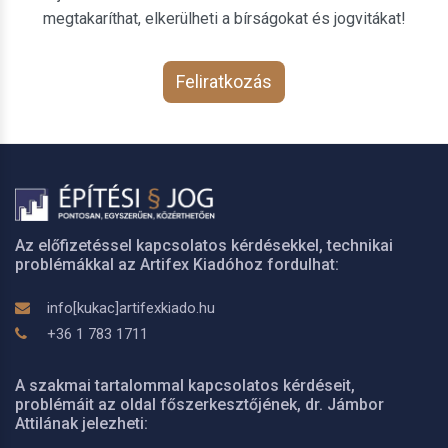
megtakaríthat, elkerülheti a bírságokat és jogvitákat!
Feliratkozás
Az előfizetéssel kapcsolatos kérdésekkel, technikai
problémákkal az Artifex Kiadóhoz fordulhat:
info[kukac]artifexkiado.hu
+36 1 783 1711
A szakmai tartalommal kapcsolatos kérdéseit,
problémáit az oldal főszerkesztőjének, dr. Jámbor
Attilának jelezheti: