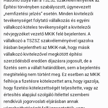
Hasonló súlya van a TSZSZ szakvéleményének az
Építési törvényben szabályozott, úgynevezett
„nemfizetési jelzés” esetén. Minden kivitelezői
tevékenységet folytató vállalkozás és egyéni
vállalkozó köteles tevékenységét a kivitelezői
névjegyzéket vezető MKIK felé bejelenteni. A
vállalkozó a TSZSZ szakvéleményével igazolva
írásban bejelentheti az MKIK-nak, hogy másik
vállalkozó kivitelezővel megkötött építési
szerződésből eredően díjazásra jogosult, de a
fizetés sem a vállalt határidőben, sem a bejelentés
megtételéig nem történt meg. Ez esetben az MKIK
felhívja a fizetésre kötelezettet arra, hogy igazolja,
hogy fizetési kötelezettségét teljesítette, vagy az
értesítés alapjául szolgáló ítélettel szembeni
rendkívüli jogorvoslati eljárásban annak