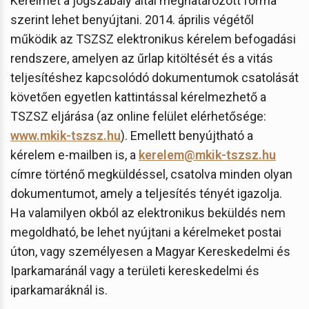
Kérelmet a jogszabály által meghatározott forma
szerint lehet benyújtani. 2014. április végétől
működik az TSZSZ elektronikus kérelem befogadási
rendszere, amelyen az űrlap kitöltését és a vitás
teljesítéshez kapcsolódó dokumentumok csatolását
követően egyetlen kattintással kérelmezhető a
TSZSZ eljárása (az online felület elérhetősége:
www.mkik-tszsz.hu
). Emellett benyújtható a
kérelem e-mailben is, a
kerelem@mkik-tszsz.hu
címre történő megküldéssel, csatolva minden olyan
dokumentumot, amely a teljesítés tényét igazolja.
Ha valamilyen okból az elektronikus beküldés nem
megoldható, be lehet nyújtani a kérelmeket postai
úton, vagy személyesen a Magyar Kereskedelmi és
Iparkamaránál vagy a területi kereskedelmi és
iparkamaráknál is.