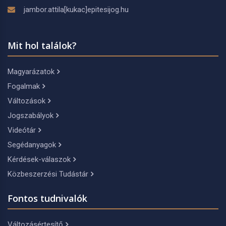
jambor.attila[kukac]epitesijog.hu
Mit hol találok?
Magyarázatok
Fogalmak
Változások
Jogszabályok
Videótár
Segédanyagok
Kérdések-válaszok
Közbeszerzési Tudástár
Fontos tudnivalók
Változásértesítő