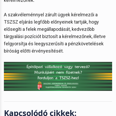
kérelmezőnek.
A szakvéleménnyel zárult ügyek kérelmezői a
TSZSZ eljárás legfőbb előnyeinek tartják, hogy
elősegíti a felek megállapodását, kedvezőbb
tárgyalási pozíciót biztosít a kérelmezőnek, illetve
felgyorsítja és leegyszerűsíti a pénzkövetelések
bíróság előtti érvényesítését.
Kapcsolódó cikkek: