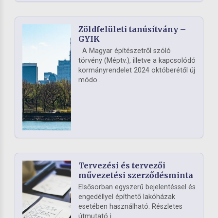
Zöldfelületi tanúsítvány –
GYIK
A Magyar építészetről szóló
törvény (Méptv.), illetve a kapcsolódó
kormányrendelet 2024 októberétől új
módo...
Tervezési és tervezői
művezetési szerződésminta
Elsősorban egyszerű bejelentéssel és
engedéllyel építhető lakóházak
esetében használható. Részletes
útmutató i...