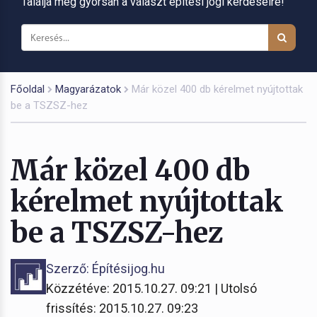
Találja meg gyorsan a választ építési jogi kérdéseire!
Főoldal
Magyarázatok
Már közel 400 db kérelmet nyújtottak
be a TSZSZ-hez
Már közel 400 db
kérelmet nyújtottak
be a TSZSZ-hez
Szerző: Építésijog.hu
Közzétéve: 2015.10.27. 09:21 | Utolsó
frissítés: 2015.10.27. 09:23