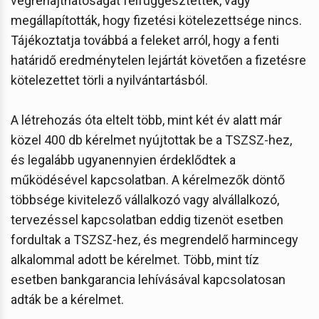
végrehajthatóságát felfüggesztették, vagy
megállapították, hogy fizetési kötelezettsége nincs.
Tájékoztatja továbbá a feleket arról, hogy a fenti
határidő eredménytelen lejártát követően a fizetésre
kötelezettet törli a nyilvántartásból.
A létrehozás óta eltelt több, mint két év alatt már
közel 400 db kérelmet nyújtottak be a TSZSZ-hez,
és legalább ugyanennyien érdeklődtek a
működésével kapcsolatban. A kérelmezők döntő
többsége kivitelező vállalkozó vagy alvállalkozó,
tervezéssel kapcsolatban eddig tizenöt esetben
fordultak a TSZSZ-hez, és megrendelő harmincegy
alkalommal adott be kérelmet. Több, mint tíz
esetben bankgarancia lehívásával kapcsolatosan
adták be a kérelmet.