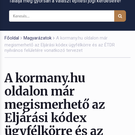
Találja meg gyorsan a választ építési jogi kérdéseire!
Főoldal
Magyarázatok
A kormany.hu oldalon már
megismerhető az Eljárási kódex ügyfélkörre és az ÉTDR
nyilvános felületére vonatkozó tervezet
A kormany.hu
oldalon már
megismerhető az
Eljárási kódex
ügyfélkörre és az