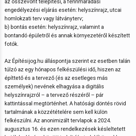
az összevont telepítési, a fennmaradási
engedélyezési eljárás esetén: helyszínrajz, utcai
homlokzati terv vagy látványterv;
b) bontás esetén: helyszínrajz, valamint a
bontandó épületről és annak környezetéről készített
fotók.
Az Építésijog.hu álláspontja szerint ez esetben talán
túlzó az egy hónapos felkészülési idő, hiszen az
építtető és a tervező (és az esetleges más
személyek) nevének elhagyása a digitális
helyszínrajzról – a tervező részéről – pár
kattintással megtörténhet. A hatósági döntés rövid
tartalmának a közzétételére sem kell külön
felkészülni. Az anonimizált tervlapok a 2024.
augusztus 16. és ezen rendelkezések késleltetett