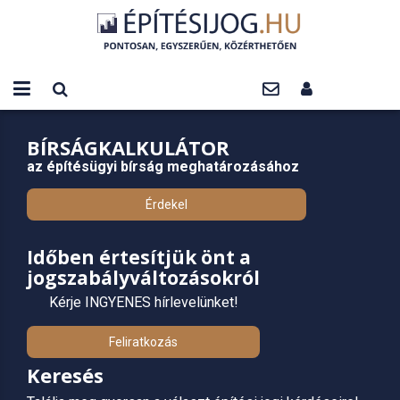
BÍRSÁGKALKULÁTOR
az építésügyi bírság meghatározásához
Érdekel
Időben értesítjük önt a
jogszabályváltozásokról
Kérje INGYENES hírlevelünket!
Feliratkozás
Keresés