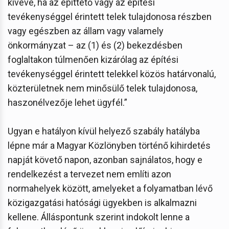
kivéve, ha az építtető vagy az építési
tevékenységgel érintett telek tulajdonosa részben
vagy egészben az állam vagy valamely
önkormányzat – az (1) és (2) bekezdésben
foglaltakon túlmenően kizárólag az építési
tevékenységgel érintett telekkel közös határvonalú,
közterületnek nem minősülő telek tulajdonosa,
haszonélvezője lehet ügyfél.”
Ugyan e hatályon kívül helyező szabály hatályba
lépne már a Magyar Közlönyben történő kihirdetés
napját követő napon, azonban sajnálatos, hogy e
rendelkezést a tervezet nem említi azon
normahelyek között, amelyeket a folyamatban lévő
közigazgatási hatósági ügyekben is alkalmazni
kellene. Álláspontunk szerint indokolt lenne a