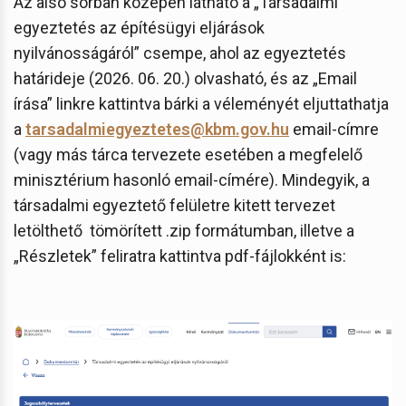
Az alsó sorban középen látható a „Társadalmi
egyeztetés az építésügyi eljárások
nyilvánosságáról” csempe, ahol az egyeztetés
határideje (2026. 06. 20.) olvasható, és az „Email
írása” linkre kattintva bárki a véleményét eljuttathatja
a
tarsadalmiegyeztetes@kbm.gov.hu
email-címre
(vagy más tárca tervezete esetében a megfelelő
minisztérium hasonló email-címére). Mindegyik, a
társadalmi egyeztető felületre kitett tervezet
letölthető tömörített .zip formátumban, illetve a
„Részletek” feliratra kattintva pdf-fájlokként is: