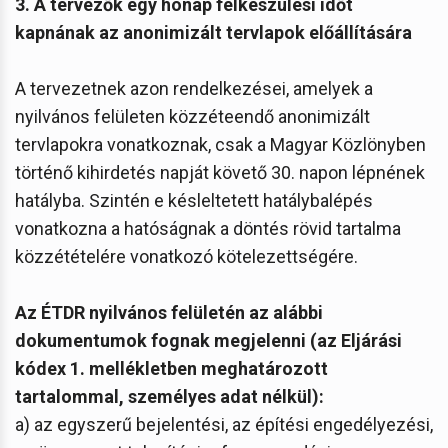
3. A tervezők egy hónap felkészülési időt
kapnának az anonimizált tervlapok előállítására
A tervezetnek azon rendelkezései, amelyek a
nyilvános felületen közzéteendő anonimizált
tervlapokra vonatkoznak, csak a Magyar Közlönyben
történő kihirdetés napját követő 30. napon lépnének
hatályba. Szintén e késleltetett hatálybalépés
vonatkozna a hatóságnak a döntés rövid tartalma
közzétételére vonatkozó kötelezettségére.
A​z ÉTDR nyilvános felületén az alábbi
dokumentumok fognak megjelenni (az Eljárási
kódex 1. mellékletben meghatározott
tartalommal, személyes adat nélkül):​​​​​
a) az egyszerű bejelentési, az építési engedélyezési,