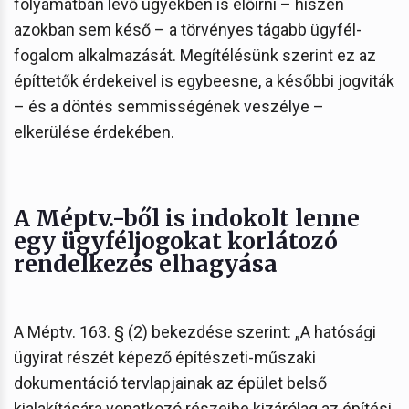
folyamatban lévő ügyekben is előírni – hiszen
azokban sem késő – a törvényes tágabb ügyfél-
fogalom alkalmazását. Megítélésünk szerint ez az
építtetők érdekeivel is egybeesne, a későbbi jogviták
– és a döntés semmisségének veszélye –
elkerülése érdekében.
A Méptv.-ből is indokolt lenne
egy ügyféljogokat korlátozó
rendelkezés elhagyása
A Méptv. 163. § (2) bekezdése szerint: „A hatósági
ügyirat részét képező építészeti-műszaki
dokumentáció tervlapjainak az épület belső
kialakítására vonatkozó részeibe kizárólag az építési