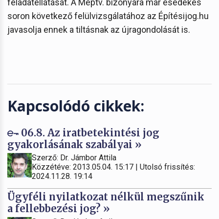
feladatellátását. A Méptv. bizonyára már esedékes
soron következő felülvizsgálatához az Építésijog.hu
javasolja ennek a tiltásnak az újragondolását is.
Kapcsolódó cikkek:
06.8. Az iratbetekintési jog
gyakorlásának szabályai »
Szerző: Dr. Jámbor Attila
Közzétéve: 2013.05.04. 15:17 | Utolsó frissítés:
2024.11.28. 19:14
Ügyféli nyilatkozat nélkül megszűnik
a fellebbezési jog? »