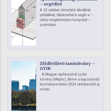
– segédlet
A 22 oldalas útmutató ábrákkal,
példákkal, táblázattal is segíti a –
néha meglehetősen bonyolult –
számítást. ...
Zöldfelületi tanúsítvány –
GYIK
A Magyar építészetről szóló
törvény (Méptv.), illetve a kapcsolódó
kormányrendelet 2024 októberétől új
módo...