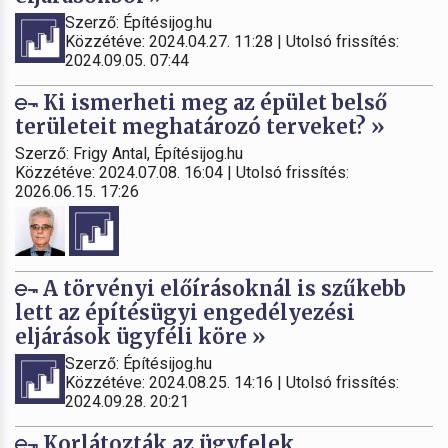
Szerző: Építésijog.hu
Közzétéve: 2024.04.27. 11:28 | Utolsó frissítés:
2024.09.05. 07:44
Ki ismerheti meg az épület belső
területeit meghatározó terveket? »
Szerző: Frigy Antal, Építésijog.hu
Közzétéve: 2024.07.08. 16:04 | Utolsó frissítés:
2026.06.15. 17:26
A törvényi előírásoknál is szűkebb
lett az építésügyi engedélyezési
eljárások ügyféli köre »
Szerző: Építésijog.hu
Közzétéve: 2024.08.25. 14:16 | Utolsó frissítés:
2024.09.28. 20:21
Korlátozták az ügyfelek