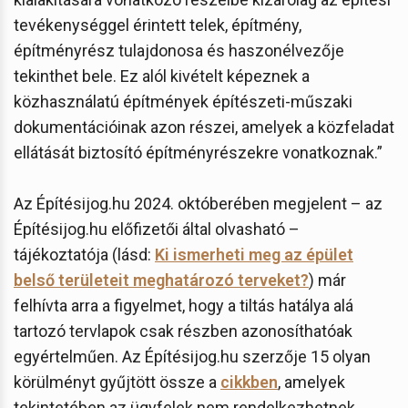
tevékenységgel érintett telek, építmény,
építményrész tulajdonosa és haszonélvezője
tekinthet bele. Ez alól kivételt képeznek a
közhasználatú építmények építészeti-műszaki
dokumentációinak azon részei, amelyek a közfeladat
ellátását biztosító építményrészekre vonatkoznak.”
Az Építésijog.hu 2024. októberében megjelent – az
Építésijog.hu előfizetői által olvasható –
tájékoztatója (lásd:
Ki ismerheti meg az épület
belső területeit meghatározó terveket?
) már
felhívta arra a figyelmet, hogy a tiltás hatálya alá
tartozó tervlapok csak részben azonosíthatóak
egyértelműen. Az Építésijog.hu szerzője 15 olyan
körülményt gyűjtött össze a
cikkben
, amelyek
tekintetében az ügyfelek nem rendelkezhetnek