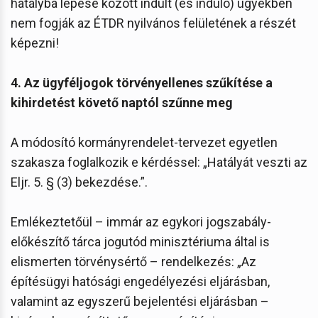
hatályba lépése között indult (és induló) ügyekben
nem fogják az ÉTDR nyilvános felületének a részét
képezni!
4. Az ügyféljogok törvényellenes szűkítése a
kihirdetést követő naptól szűnne meg
A módosító kormányrendelet-tervezet egyetlen
szakasza foglalkozik e kérdéssel: „Hatályát veszti az
Eljr. 5. § (3) bekezdése.”.
Emlékeztetőül – immár az egykori jogszabály-
előkészítő tárca jogutód minisztériuma által is
elismerten törvénysértő – rendelkezés: „Az
építésügyi hatósági engedélyezési eljárásban,
valamint az egyszerű bejelentési eljárásban –