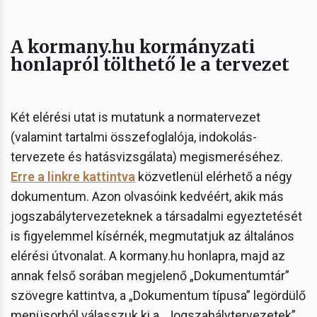
A kormany.hu kormányzati
honlapról tölthető le a tervezet
Két elérési utat is mutatunk a normatervezet
(valamint tartalmi összefoglalója, indokolás-
tervezete és hatásvizsgálata) megismeréséhez.
Erre a linkre kattintva
közvetlenül elérhető a négy
dokumentum. Azon olvasóink kedvéért, akik más
jogszabálytervezeteknek a társadalmi egyeztetését
is figyelemmel kísérnék, megmutatjuk az általános
elérési útvonalat. A kormany.hu honlapra, majd az
annak felső sorában megjelenő „Dokumentumtár”
szövegre kattintva, a „Dokumentum típusa” legördülő
menüsorból válasszuk ki a „Jogszabálytervezetek”