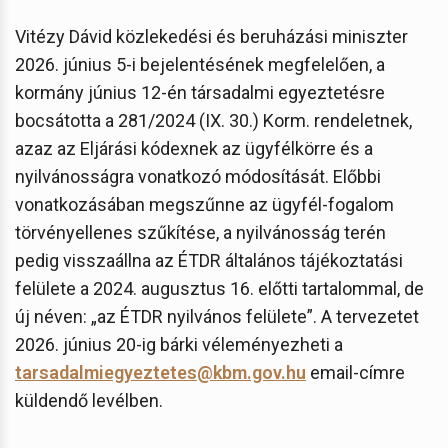
Vitézy Dávid közlekedési és beruházási miniszter
2026. június 5-i bejelentésének megfelelően, a
kormány június 12-én társadalmi egyeztetésre
bocsátotta a 281/2024 (IX. 30.) Korm. rendeletnek,
azaz az Eljárási kódexnek az ügyfélkörre és a
nyilvánosságra vonatkozó módosítását. Előbbi
vonatkozásában megszűnne az ügyfél-fogalom
törvényellenes szűkítése, a nyilvánosság terén
pedig visszaállna az ÉTDR általános tájékoztatási
felülete a 2024. augusztus 16. előtti tartalommal, de
új néven: „az ÉTDR nyilvános felülete”. A tervezetet
2026. június 20-ig bárki véleményezheti a
tarsadalmiegyeztetes@kbm.gov.hu
email-címre
küldendő levélben.