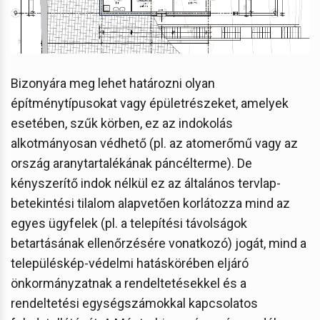
Bizonyára meg lehet határozni olyan
építménytípusokat vagy épületrészeket, amelyek
esetében, szűk körben, ez az indokolás
alkotmányosan védhető (pl. az atomerőmű vagy az
ország aranytartalékának páncélterme). De
kényszerítő indok nélkül ez az általános tervlap-
betekintési tilalom alapvetően korlátozza mind az
egyes ügyfelek (pl. a telepítési távolságok
betartásának ellenőrzésére vonatkozó) jogát, mind a
településkép-védelmi hatáskörében eljáró
önkormányzatnak a rendeltetésekkel és a
rendeltetési egységszámokkal kapcsolatos