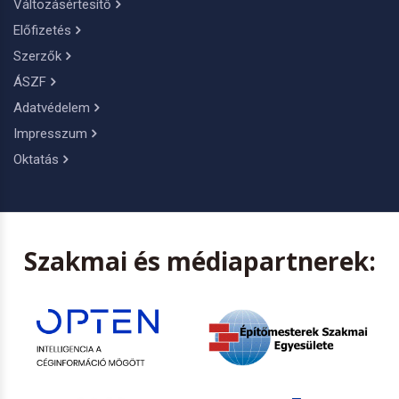
Változásértesítő
Előfizetés
Szerzők
ÁSZF
Adatvédelem
Impresszum
Oktatás
Szakmai és médiapartnerek: