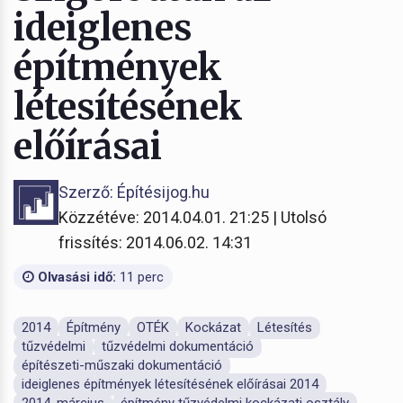
ideiglenes
építmények
létesítésének
előírásai
Szerző: Építésijog.hu
Közzétéve: 2014.04.01. 21:25 | Utolsó
frissítés: 2014.06.02. 14:31
Olvasási idő:
11 perc
2014
Építmény
OTÉK
Kockázat
Létesítés
tűzvédelmi
tűzvédelmi dokumentáció
építészeti-műszaki dokumentáció
ideiglenes építmények létesítésének előírásai 2014
2014. március
építmény tűzvédelmi kockázati osztály