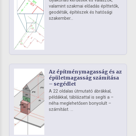
Gyakorlati kérdések és válaszok,
valamint szakmai előadás építtetők,
geodéták, építészek és hatósági
szakember...
Az építménymagasság és az
épületmagasság számítása
– segédlet
A 22 oldalas útmutató ábrákkal,
példákkal, táblázattal is segíti a –
néha meglehetősen bonyolult –
számítást. ...