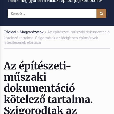
Találja meg gyorsan a választ építési jogi kérdéseire!
Főoldal
Magyarázatok
Az építészeti-műszaki dokumentáció
kötelező tartalma. Szigorodtak az ideiglenes építmények
létesítésének előírásai
Az építészeti-
műszaki
dokumentáció
kötelező tartalma.
Szigorodtak az