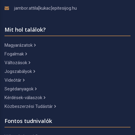
jambor.attila[kukac]epitesijog.hu
Mit hol találok?
Magyarázatok
Fogalmak
Változások
Jogszabályok
Videótár
Segédanyagok
Kérdések-válaszok
Közbeszerzési Tudástár
Fontos tudnivalók