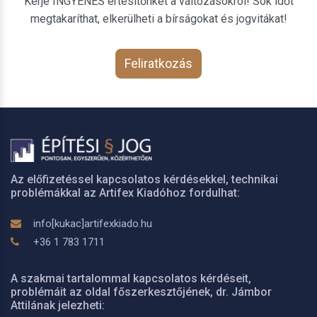
Kérje INGYENES értesítőnket a változásokról! Sok időt
megtakaríthat, elkerülheti a bírságokat és jogvitákat!
Feliratkozás
Az előfizetéssel kapcsolatos kérdésekkel, technikai
problémákkal az Artifex Kiadóhoz fordulhat:
info[kukac]artifexkiado.hu
+36 1 783 1711
A szakmai tartalommal kapcsolatos kérdéseit,
problémáit az oldal főszerkesztőjének, dr. Jámbor
Attilának jelezheti: