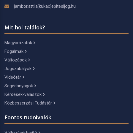
jambor.attila[kukac]epitesijog.hu
Mit hol találok?
Magyarázatok
Fogalmak
Változások
Jogszabályok
Videótár
Segédanyagok
Kérdések-válaszok
Közbeszerzési Tudástár
Fontos tudnivalók
Változásértesítő