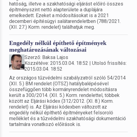
hatóság, illetve a szakhatósági eljárást előíró összes
építményszint nettó alapterülete a duplájára
emelkedett. Ezeket a módosításokat is a 2021
decemberi építésügyi salátarendeletben (788/2021.
(XII. 27.) Korm. rendelet) találhatjuk meg.
Engedély nélkül építhető építmények
meghatározásának változásai
Szerző: Baksa Lajos
Közzétéve: 2015.03.04. 18:52 | Utolsó frissítés:
2015.03.04. 18:52
Az országos tűzvédelmi szabályzatról szóló 54/2014
(XII. 5.) BM rendelet (OTSZ) hatálybalépésével
összefüggően több kormányrendelet módosításra
került a 300/2014. (XII. 5.) Korm. rendelettel, többek
között az Eljárási kódex (312/2012. (XI. 8.) Korm.
rendelet) is. Az Eljárási kódexben változott az
engedély nélkül építhető építményeket felsoroló
melléklet és a tűzvédelmi szakhatósági dokumentáció
tartalmára vonatkozó előírások is.