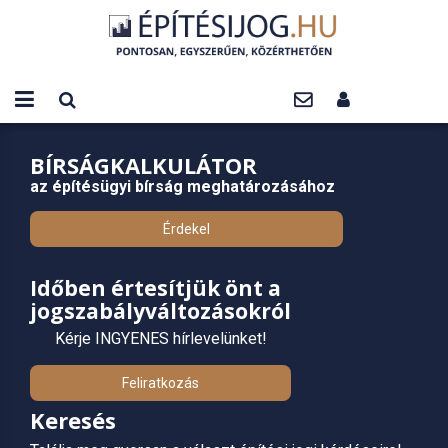
BÍRSÁGKALKULÁTOR
az építésügyi bírság meghatározásához
Érdekel
Időben értesítjük önt a
jogszabályváltozásokról
Kérje INGYENES hírlevelünket!
Feliratkozás
Keresés