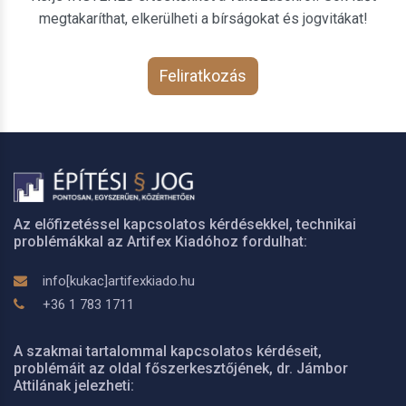
megtakaríthat, elkerülheti a bírságokat és jogvitákat!
Feliratkozás
Az előfizetéssel kapcsolatos kérdésekkel, technikai
problémákkal az Artifex Kiadóhoz fordulhat:
info[kukac]artifexkiado.hu
+36 1 783 1711
A szakmai tartalommal kapcsolatos kérdéseit,
problémáit az oldal főszerkesztőjének, dr. Jámbor
Attilának jelezheti: