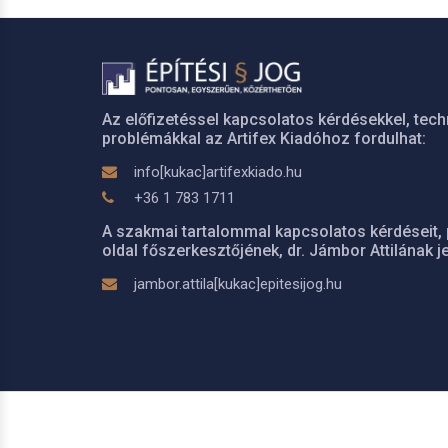
Az előfizetéssel kapcsolatos kérdésekkel, tech
problémákkal az Artifex Kiadóhoz fordulhat:
info[kukac]artifexkiado.hu
+36 1 783 1711
A szakmai tartalommal kapcsolatos kérdéseit, 
oldal főszerkesztőjének, dr. Jámbor Attilának je
jambor.attila[kukac]epitesijog.hu