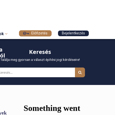
Előfizetés
Bejelentkezés
sok
a
Keresés
ól
Találja meg gyorsan a választ építési jogi kérdéseire!
yek