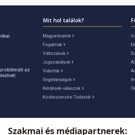
Mit hol találok?
F
Magyarázatok
Vá
nikai
Fogalmak
El
Változások
S
Jogszabályok
Á
problémáit az
Videótár
A
lezheti:
Segédanyagok
I
Kérdések-válaszok
O
Közbeszerzési Tudástár
Szakmai és médiapartnerek: