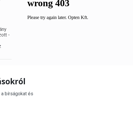
mány
ott -
z
ásokról
 a bírságokat és