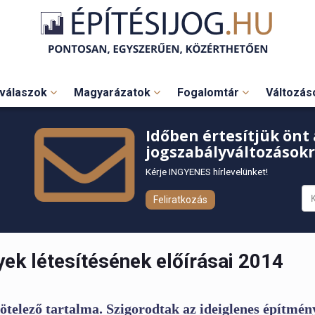
válaszok
Magyarázatok
Fogalomtár
Változá
Időben értesítjük önt 
jogszabályváltozásokr
Kérje INGYENES hírlevelünket!
Feliratkozás
ek létesítésének előírásai 2014
telező tartalma. Szigorodtak az ideiglenes építmén