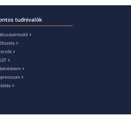
ontos tudnivalók
ltozásértesítő
őfizetés
zerzők
SZF
datvédelem
mpresszum
ktatás