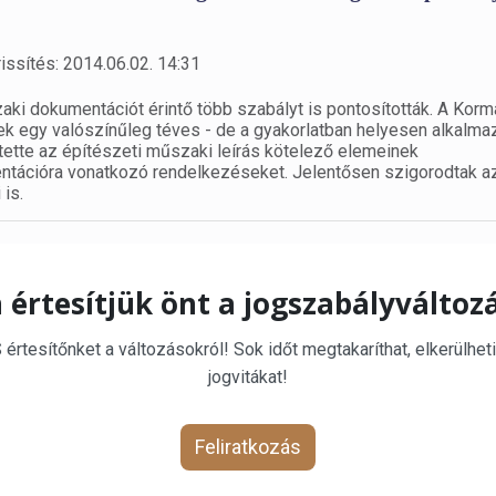
issítés: 2014.06.02. 14:31
zaki dokumentációt érintő több szabályt is pontosították. A Kor
k egy valószínűleg téves - de a gyakorlatban helyesen alkalmaz
tette az építészeti műszaki leírás kötelező elemeinek
ntációra vonatkozó rendelkezéseket. Jelentősen szigorodtak a
is.
 értesítjük önt a jogszabályváltoz
rtesítőnket a változásokról! Sok időt megtakaríthat, elkerülheti
jogvitákat!
Feliratkozás