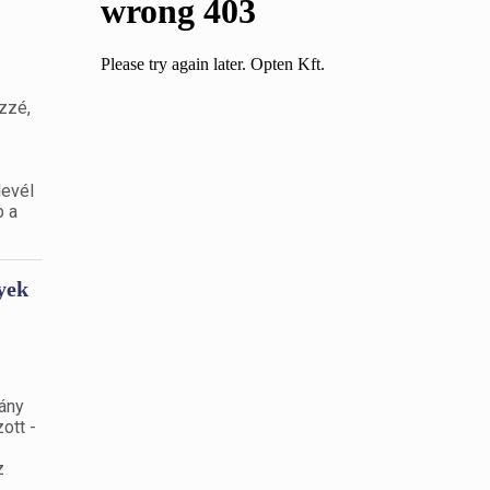
zzé,
levél
b a
yek
mány
ott -
z