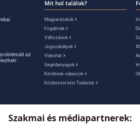
Mit hol találok?
F
Magyarázatok
Vá
nikai
Fogalmak
El
Változások
S
Jogszabályok
Á
problémáit az
Videótár
A
lezheti:
Segédanyagok
I
Kérdések-válaszok
O
Közbeszerzési Tudástár
Szakmai és médiapartnerek: