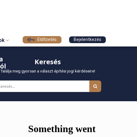
Előfizetés
Bejelentkezés
sok
a
Keresés
ól
Találja meg gyorsan a választ építési jogi kérdéseire!