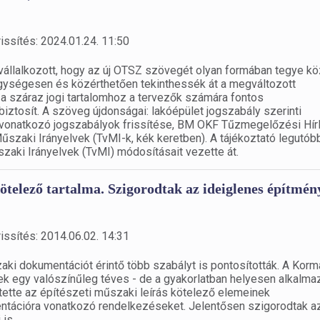
issítés: 2024.01.24. 11:50
 vállalkozott, hogy az új OTSZ szövegét olyan formában tegye kö
egységesen és közérthetően tekinthessék át a megváltozott
 a száraz jogi tartalomhoz a tervezők számára fontos
ztosít. A szöveg újdonságai: lakóépület jogszabály szerinti
rára vonatkozó jogszabályok frissítése, BM OKF Tűzmegelőzési Hír
űszaki Irányelvek (TvMI-k, kék keretben). A tájékoztató legutób
zaki Irányelvek (TvMI) módosításait vezette át.
telező tartalma. Szigorodtak az ideiglenes építmén
issítés: 2014.06.02. 14:31
zaki dokumentációt érintő több szabályt is pontosították. A Kor
k egy valószínűleg téves - de a gyakorlatban helyesen alkalmaz
tette az építészeti műszaki leírás kötelező elemeinek
ntációra vonatkozó rendelkezéseket. Jelentősen szigorodtak a
is.