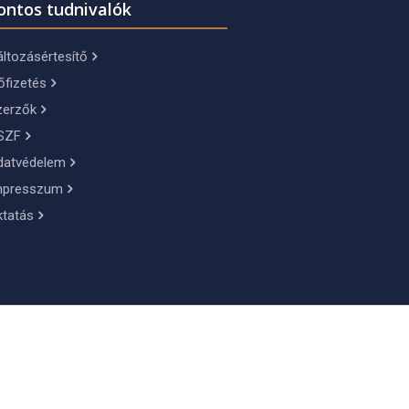
ontos tudnivalók
ltozásértesítő
őfizetés
zerzők
SZF
datvédelem
mpresszum
ktatás