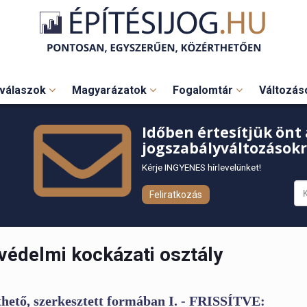
válaszok
Magyarázatok
Fogalomtár
Változá
Időben értesítjük önt 
jogszabályváltozásokr
Kérje INGYENES hírlevelünket!
Feliratkozás
védelmi kockázati osztály
hető, szerkesztett formában I. - FRISSÍTVE: