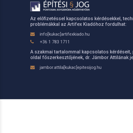
Az előfizetéssel kapcsolatos kérdésekkel, tech
problémákkal az Artifex Kiadóhoz fordulhat:
info[kukac]artifexkiado.hu
+36 1 783 1711
A szakmai tartalommal kapcsolatos kérdéseit, 
oldal főszerkesztőjének, dr. Jámbor Attilának je
jambor.attila[kukac]epitesijog.hu