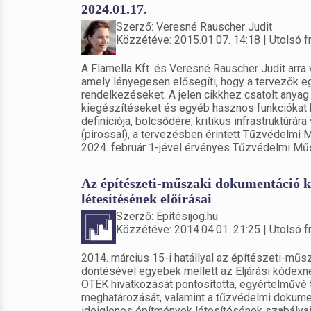
2024.01.17.
Szerző: Veresné Rauscher Judit
Közzétéve: 2015.01.07. 14:18 | Utolsó fr
A Flamella Kft. és Veresné Rauscher Judit arra
amely lényegesen elősegíti, hogy a tervezők 
rendelkezéseket. A jelen cikkhez csatolt anyag
kiegészítéseket és egyéb hasznos funkciókat bi
definíciója, bölcsődére, kritikus infrastruktú
(pirossal), a tervezésben érintett Tűzvédelmi M
2024. február 1-jével érvényes Tűzvédelmi Műs
Az építészeti-műszaki dokumentáció kö
létesítésének előírásai
Szerző: Építésijog.hu
Közzétéve: 2014.04.01. 21:25 | Utolsó fr
2014. március 15-i hatállyal az építészeti-műs
döntésével egyebek mellett az Eljárási kódexne
OTÉK hivatkozását pontosította, egyértelművé 
meghatározását, valamint a tűzvédelmi dokume
ideiglenes építmények létesítésének szabályai 