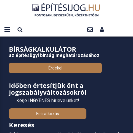
BÍRSÁGKALKULÁTOR
az építésügyi bírság meghatározásához
Érdekel
Időben értesítjük önt a
jogszabályváltozásokról
Kérje INGYENES hírlevelünket!
Feliratkozás
Keresés