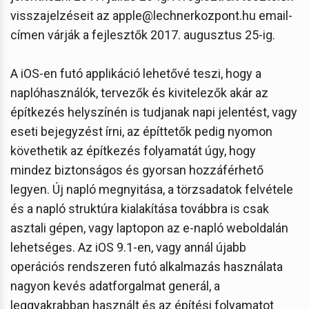
visszajelzéseit az apple@lechnerkozpont.hu email-
címen várják a fejlesztők 2017. augusztus 25-ig.
A iOS-en futó applikáció lehetővé teszi, hogy a
naplóhasználók, tervezők és kivitelezők akár az
építkezés helyszínén is tudjanak napi jelentést, vagy
eseti bejegyzést írni, az építtetők pedig nyomon
követhetik az építkezés folyamatát úgy, hogy
mindez biztonságos és gyorsan hozzáférhető
legyen. Új napló megnyitása, a törzsadatok felvétele
és a napló struktúra kialakítása továbbra is csak
asztali gépen, vagy laptopon az e-napló weboldalán
lehetséges. Az iOS 9.1-en, vagy annál újabb
operációs rendszeren futó alkalmazás használata
nagyon kevés adatforgalmat generál, a
leggyakrabban használt és az építési folyamatot