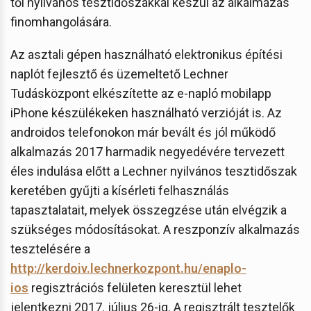
től nyilvános tesztidőszakkal készül az alkalmazás
finomhangolására.
Az asztali gépen használható elektronikus építési
naplót fejlesztő és üzemeltető Lechner
Tudásközpont elkészítette az e-napló mobilapp
iPhone készülékeken használható verzióját is. Az
androidos telefonokon már bevált és jól működő
alkalmazás 2017 harmadik negyedévére tervezett
éles indulása előtt a Lechner nyilvános tesztidőszak
keretében gyűjti a kísérleti felhasználás
tapasztalatait, melyek összegzése után elvégzik a
szükséges módosításokat. A reszponzív alkalmazás
tesztelésére a
http://kerdoiv.lechnerkozpont.hu/enaplo-
ios
regisztrációs felületen keresztül lehet
jelentkezni 2017. július 26-ig. A regisztrált tesztelők