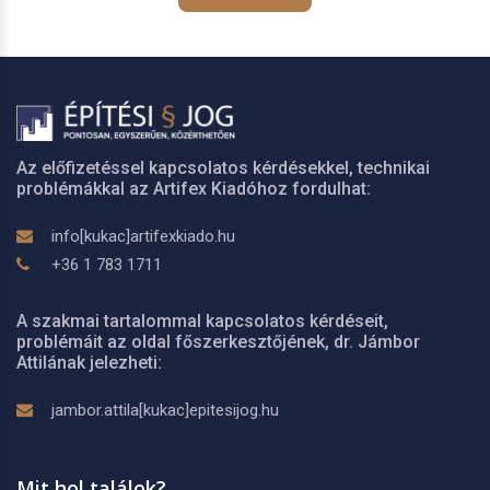
Az előfizetéssel kapcsolatos kérdésekkel, technikai
problémákkal az Artifex Kiadóhoz fordulhat:
info[kukac]artifexkiado.hu
+36 1 783 1711
A szakmai tartalommal kapcsolatos kérdéseit,
problémáit az oldal főszerkesztőjének, dr. Jámbor
Attilának jelezheti:
jambor.attila[kukac]epitesijog.hu
Mit hol találok?