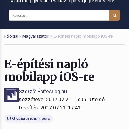
Találja meg gyorsan a választ építési jogi kérdéseire!
Főoldal
Magyarázatok
E-építési napló mobilapp iOS-re
E-építési napló
mobilapp iOS-re
Szerző: Építésijog.hu
Közzétéve: 2017.07.21. 16:06 | Utolsó
frissítés: 2017.07.21. 17:41
Olvasási idő:
2 perc