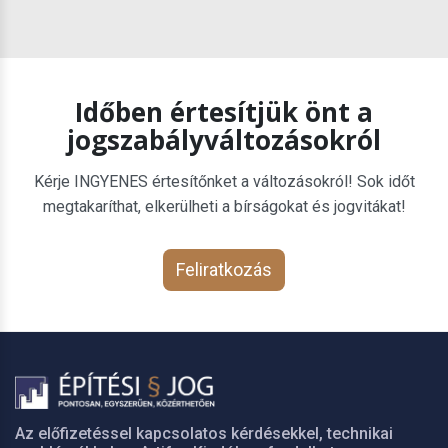
Időben értesítjük önt a
jogszabályváltozásokról
Kérje INGYENES értesítőnket a változásokról! Sok időt
megtakaríthat, elkerülheti a bírságokat és jogvitákat!
Feliratkozás
Az előfizetéssel kapcsolatos kérdésekkel, technikai