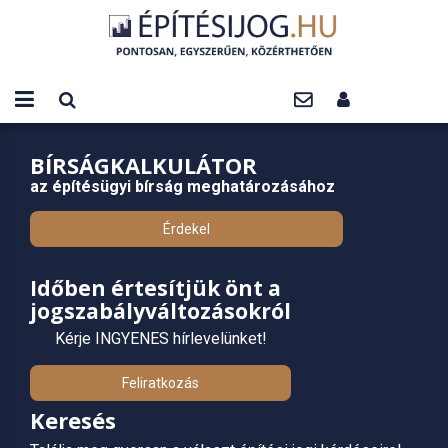
BÍRSÁGKALKULÁTOR
az építésügyi bírság meghatározásához
Érdekel
Időben értesítjük önt a
jogszabályváltozásokról
Kérje INGYENES hírlevelünket!
Feliratkozás
Keresés