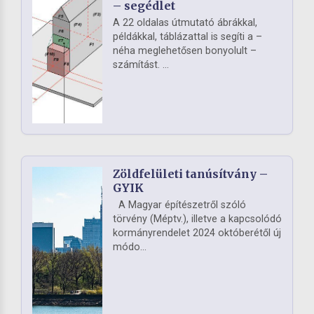
– segédlet
A 22 oldalas útmutató ábrákkal,
példákkal, táblázattal is segíti a –
néha meglehetősen bonyolult –
számítást. ...
Zöldfelületi tanúsítvány –
GYIK
A Magyar építészetről szóló
törvény (Méptv.), illetve a kapcsolódó
kormányrendelet 2024 októberétől új
módo...