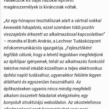
vállalkozók és saját házukat építtető
magánszemélyek is kíváncsiak voltak.
„
Az egy hónapos tesztidőszak alatt a vártnál sokkal
kevesebb hibajelzés, ezzel szemben több pozitív
visszajelzés érkezett az alkalmazással kapcsolatban
”
– mondta el Both András, a Lechner Tudásközpont
infokommunikációs igazgatója. „
Fejlesztőként
legfőbb célunk, hogy a lehető legjobban megfeleljünk
az építőipar igényeinek, tehát az alkalmazás funkcióit
tekintve minél inkább közelítsen a teljes elektronikus
építési napló tudásához, ugyanakkor felülete legyen
átlátható és egyszerűen használható. Az
építkezéseken ugyanis nincs mindig megfelelő
alkalom összetett feladatok elvégzésére, egy
bonyolult struktúrájú weboldalon. Az okostelefonos