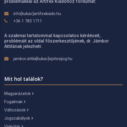
problémákkal az Artifex Kiadóhoz fordulhat:
info[kukac]artifexkiado.hu
+36 1 783 1711
A szakmai tartalommal kapcsolatos kérdéseit,
problémáit az oldal főszerkesztőjének, dr. Jámbor
Attilának jelezheti:
jambor.attila[kukac]epitesijog.hu
Mit hol találok?
Magyarázatok
Fogalmak
Változások
Jogszabályok
Videótár