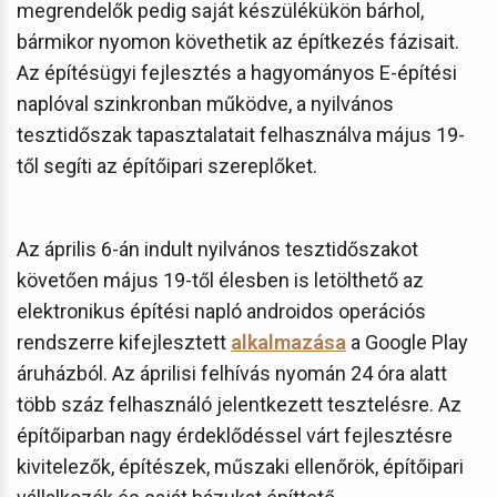
megrendelők pedig saját készülékükön bárhol,
bármikor nyomon követhetik az építkezés fázisait.
Az építésügyi fejlesztés a hagyományos E-építési
naplóval szinkronban működve, a nyilvános
tesztidőszak tapasztalatait felhasználva május 19-
től segíti az építőipari szereplőket.
Az április 6-án indult nyilvános tesztidőszakot
követően május 19-től élesben is letölthető az
elektronikus építési napló androidos operációs
rendszerre kifejlesztett
alkalmazása
a Google Play
áruházból. Az áprilisi felhívás nyomán 24 óra alatt
több száz felhasználó jelentkezett tesztelésre. Az
építőiparban nagy érdeklődéssel várt fejlesztésre
kivitelezők, építészek, műszaki ellenőrök, építőipari