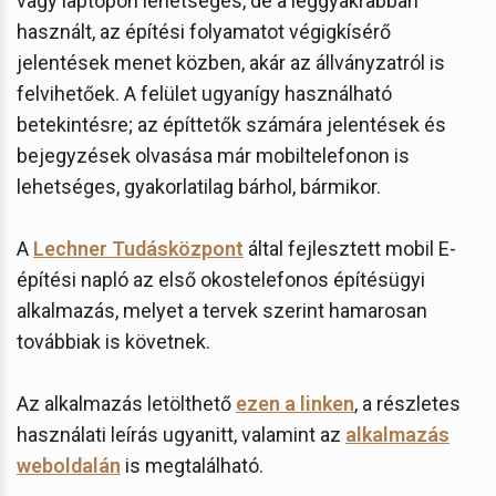
vagy laptopon lehetséges, de a leggyakrabban
használt, az építési folyamatot végigkísérő
jelentések menet közben, akár az állványzatról is
felvihetőek. A felület ugyanígy használható
betekintésre; az építtetők számára jelentések és
bejegyzések olvasása már mobiltelefonon is
lehetséges, gyakorlatilag bárhol, bármikor.
A
Lechner Tudásközpont
által fejlesztett mobil E-
építési napló az első okostelefonos építésügyi
alkalmazás, melyet a tervek szerint hamarosan
továbbiak is követnek.
Az alkalmazás letölthető
ezen a linken
, a részletes
használati leírás ugyanitt, valamint az
alkalmazás
weboldalán
is megtalálható.