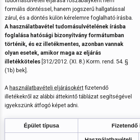
tudomásulvételi eljárása főszabályként nem
formális döntéssel, hanem jogszerű hallgatással
zárul, és a döntés külön kérelemre foglalható írásba.
A használatbavétel tudomásulvételének írásba
foglalása hatósági bizonyítvány formátumban
történik, és ez illetékmentes, azonban vannak
olyan esetek, amikor maga az eljárás
illetékköteles
[312/2012. (XI. 8.) Korm. rend. 54. §
(1b) bek].
A
használatbavételi eljárásokért
fizetendő
illetékekről az alábbi áttekintő táblázat segítségével
igyekszünk átfogó képet adni.
Épület típusa
Fizetendő i
Használatbavételi