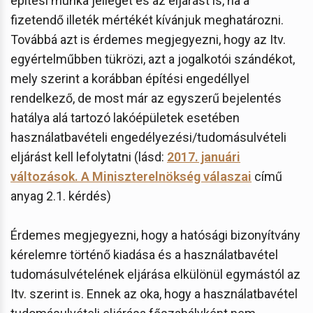
építési munka jellegét és az eljárást is, ha a
fizetendő illeték mértékét kívánjuk meghatározni.
Továbbá azt is érdemes megjegyezni, hogy az Itv.
egyértelműbben tükrözi, azt a jogalkotói szándékot,
mely szerint a korábban építési engedéllyel
rendelkező, de most már az egyszerű bejelentés
hatálya alá tartozó lakóépületek esetében
használatbavételi engedélyezési/tudomásulvételi
eljárást kell lefolytatni (lásd:
2017. januári
változások. A Miniszterelnökség válaszai
című
anyag 2.1. kérdés)
Érdemes megjegyezni, hogy a hatósági bizonyítvány
kérelemre történő kiadása és a használatbavétel
tudomásulvételének eljárása elkülönül egymástól az
Itv. szerint is. Ennek az oka, hogy a használatbavétel