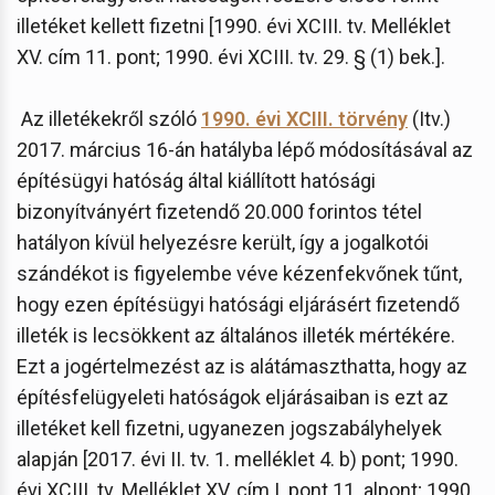
illetéket kellett fizetni [1990. évi XCIII. tv. Melléklet
XV. cím 11. pont; 1990. évi XCIII. tv. 29. § (1) bek.].
Az illetékekről szóló
1990. évi XCIII. törvény
(Itv.)
2017. március 16-án hatályba lépő módosításával az
építésügyi hatóság által kiállított hatósági
bizonyítványért fizetendő 20.000 forintos tétel
hatályon kívül helyezésre került, így a jogalkotói
szándékot is figyelembe véve kézenfekvőnek tűnt,
hogy ezen építésügyi hatósági eljárásért fizetendő
illeték is lecsökkent az általános illeték mértékére.
Ezt a jogértelmezést az is alátámaszthatta, hogy az
építésfelügyeleti hatóságok eljárásaiban is ezt az
illetéket kell fizetni, ugyanezen jogszabályhelyek
alapján [2017. évi II. tv. 1. melléklet 4. b) pont; 1990.
évi XCIII. tv. Melléklet XV. cím I. pont 11. alpont; 1990.