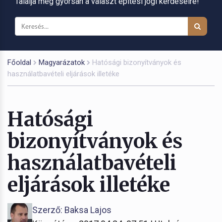
Találja meg gyorsan a választ építési jogi kérdéseire!
Főoldal
Magyarázatok
Hatósági bizonyítványok és
használatbavételi eljárások illetéke
Hatósági
bizonyítványok és
használatbavételi
eljárások illetéke
Szerző: Baksa Lajos