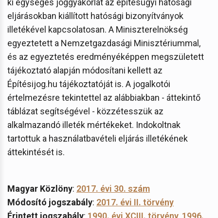
ki egységes joggyakorlat az építésügyi hatósági
eljárásokban kiállított hatósági bizonyítványok
illetékével kapcsolatosan. A Miniszterelnökség
egyeztetett a Nemzetgazdasági Minisztériummal,
és az egyeztetés eredményéképpen megszületett
tájékoztató alapján módosítani kellett az
Építésijog.hu tájékoztatóját is. A jogalkotói
értelmezésre tekintettel az alábbiakban - áttekintő
táblázat segítségével - közzétesszük az
alkalmazandó illeték mértékeket. Indokoltnak
tartottuk a használatbavételi eljárás illetékének
áttekintését is.
Magyar Közlöny
:
2017. évi 30. szám
Módosító jogszabály
:
2017. évi II. törvény
Érintett jogszabály
:
1990. évi XCIII. törvény
,
1996.