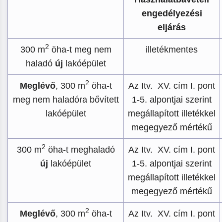
engedélyezési
eljárás
2
300 m
öha-t meg nem
illetékmentes
haladó
új
lakóépület
2
Meglévő
, 300 m
öha-t
Az Itv. XV. cím I. pont
meg nem haladóra bővített
1-5. alpontjai szerint
lakóépület
megállapított illetékkel
megegyező mértékű
2
300 m
öha-t meghaladó
Az Itv. XV. cím I. pont
új
lakóépület
1-5. alpontjai szerint
megállapított illetékkel
megegyező mértékű
2
Meglévő
, 300 m
öha-t
Az Itv. XV. cím I. pont