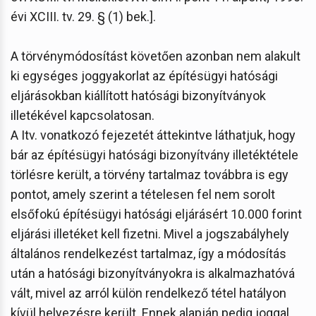
évi XCIII. tv. 29. § (1) bek.].
A törvénymódosítást követően azonban nem alakult
ki egységes joggyakorlat az építésügyi hatósági
eljárásokban kiállított hatósági bizonyítványok
illetékével kapcsolatosan.
A Itv. vonatkozó fejezetét áttekintve láthatjuk, hogy
bár az építésügyi hatósági bizonyítvány illetéktétele
törlésre került, a törvény tartalmaz továbbra is egy
pontot, amely szerint a tételesen fel nem sorolt
elsőfokú építésügyi hatósági eljárásért 10.000 forint
eljárási illetéket kell fizetni. Mivel a jogszabályhely
általános rendelkezést tartalmaz, így a módosítás
után a hatósági bizonyítványokra is alkalmazhatóvá
vált, mivel az arról külön rendelkező tétel hatályon
kívül helyezésre került. Ennek alapján pedig joggal