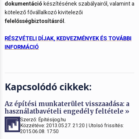
dokumentáció
készítésének szabályairól, valamint a
kötelező fővállalkozó kivitelezői
felelősségbiztosításról
.
RÉSZVÉTELI DÍJAK, KEDVEZMÉNYEK ÉS TOVÁBBI
INFORMÁCIÓ
Kapcsolódó cikkek:
Az építési munkaterület visszaadása: a
használatbavételi engedély feltétele »
Szerző: Építésijog.hu
Közzétéve: 2013.05.27. 21:20 | Utolsó frissítés:
2015.06.08. 17:50