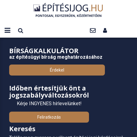
BÍRSÁGKALKULÁTOR
az építésügyi bírság meghatározásához
Érdekel
Időben értesítjük önt a
jogszabályváltozásokról
Kérje INGYENES hírlevelünket!
Feliratkozás
Keresés