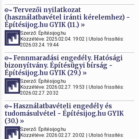
Tervezői nyilatkozat
(használatbavétel iránti kérelemhez) -
Építésijog.hu GYIK (11.) »
Szerző: Építésijog.hu
Közzétéve: 2025.02.04. 19:02 | Utolsó frissítés:
2026.03.24. 19:44
Fennmaradási engedély. Hatósági
bizonyítvány. Építésügyi bírság -
Építésijog.hu GYIK (29.) »
Szerző: Építésijog.hu
Közzétéve: 2026.02.27. 19:53 | Utolsó frissítés:
2026.02.27. 20:32
Használatbavételi engedély és
tudomásulvétel - Építésijog.hu GYIK
(30.) »
Szerző: Építésijog.hu
Közzétéve: 2026.02.27. 20:02 | Utolsó frissítés: