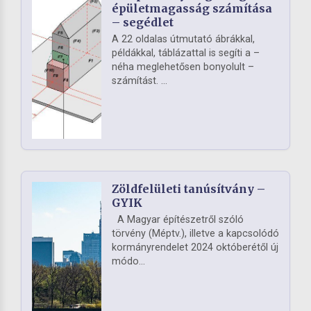
épületmagasság számítása
– segédlet
A 22 oldalas útmutató ábrákkal,
példákkal, táblázattal is segíti a –
néha meglehetősen bonyolult –
számítást. ...
Zöldfelületi tanúsítvány –
GYIK
A Magyar építészetről szóló
törvény (Méptv.), illetve a kapcsolódó
kormányrendelet 2024 októberétől új
módo...