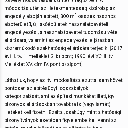
törvénymódosítással szintén megtörtént. A
módosítás után az illetékmentesség kizárólag az
2
engedély alapján épített, 300 m
összes hasznos
alapterületű, új lakóépületek használatbavételi
engedélyezési, a használatbavétel tudomásulvételi
eljárására, valamint az engedélyezési eljárásban
közreműködő szakhatóság eljárására terjed ki [2017.
évi II. tv. 1. melléklet 2. b) pont; 1990. évi XCIII. tv.
Melléklet XV. cím IV. pont b) alpont].
Láthatjuk, hogy az Itv. módosítása ezúttal sem követi
pontosan az építésügyi jogszabályok
kategorizálását, ami az építési munkákat illeti, így
bizonyos eljárásokban továbbra is (vagy ismét)
illetéket kell fizetni. Ezáltal, csakúgy, mint a hatósági
bizonyítványok esetében figyelembe kell venni az