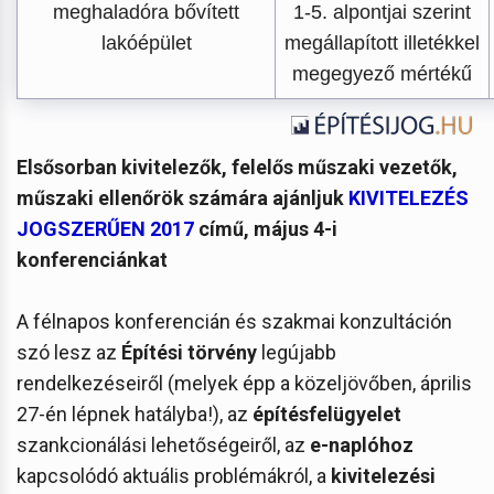
meghaladóra bővített
1-5. alpontjai szerint
lakóépület
megállapított illetékkel
megegyező mértékű
Elsősorban kivitelezők, felelős műszaki vezetők,
műszaki ellenőrök számára ajánljuk
KIVITELEZÉS
JOGSZERŰEN 2017
című, május 4-i
konferenciánkat
A félnapos konferencián és szakmai konzultáción
szó lesz az
Építési törvény
legújabb
rendelkezéseiről (melyek épp a közeljövőben, április
27-én lépnek hatályba!), az
építésfelügyelet
szankcionálási lehetőségeiről, az
e-naplóhoz
kapcsolódó aktuális problémákról, a
kivitelezési