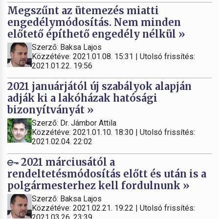
Megszűnt az ütemezés miatti
engedélymódosítás. Nem minden
előtető építhető engedély nélkül »
Szerző: Baksa Lajos
Közzétéve: 2021.01.08. 15:31 | Utolsó frissítés:
2021.01.22. 19:56
2021 januárjától új szabályok alapján
adják ki a lakóházak hatósági
bizonyítványát »
Szerző: Dr. Jámbor Attila
Közzétéve: 2021.01.10. 18:30 | Utolsó frissítés:
2021.02.04. 22:02
2021 márciusától a
rendeltetésmódosítás előtt és után is a
polgármesterhez kell fordulnunk »
Szerző: Baksa Lajos
Közzétéve: 2021.02.21. 19:22 | Utolsó frissítés:
2021.03.26. 23:39