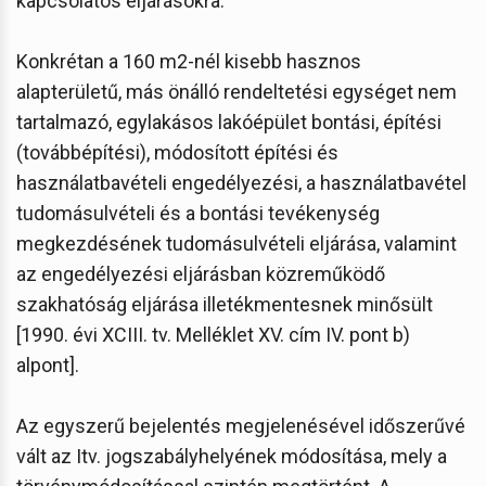
kapcsolatos eljárásokra.
Konkrétan a 160 m2-nél kisebb hasznos
alapterületű, más önálló rendeltetési egységet nem
tartalmazó, egylakásos lakóépület bontási, építési
(továbbépítési), módosított építési és
használatbavételi engedélyezési, a használatbavétel
tudomásulvételi és a bontási tevékenység
megkezdésének tudomásulvételi eljárása, valamint
az engedélyezési eljárásban közreműködő
szakhatóság eljárása illetékmentesnek minősült
[1990. évi XCIII. tv. Melléklet XV. cím IV. pont b)
alpont].
Az egyszerű bejelentés megjelenésével időszerűvé
vált az Itv. jogszabályhelyének módosítása, mely a