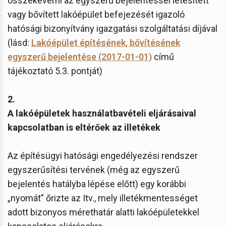
összekeverni az egyszerű bejelentéssel létesített
vagy bővített lakóépület befejezését igazoló
hatósági bizonyítvány igazgatási szolgáltatási díjával
(lásd:
Lakóépület építésének, bővítésének
egyszerű bejelentése (2017-01-01)
című
tájékoztató 5.3. pontját)
2.
A lakóépületek használatbavételi eljárásaival
kapcsolatban is eltérőek az illetékek
Az építésügyi hatósági engedélyezési rendszer
egyszerűsítési tervének (még az egyszerű
bejelentés hatályba lépése előtt) egy korábbi
„nyomát” őrizte az Itv., mely illetékmentességet
adott bizonyos mérethatár alatti lakóépületekkel