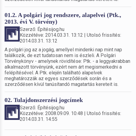
01.2. A polgári jog rendszere, alapelvei (Ptk.,
2013. évi V. törvény)
Szerző: Építésijog.hu
Közzétéve: 2014.03.31. 13:12 | Utolsó frissítés:
2014.03.31. 13:12
A polgári jog az a jogág, amellyel mindenki nap mint nap
találkozik, de ezt tudatosan nem is észleli. A Polgári
Törvénykönyv - amelynek rövidítése: Ptk. - a leggyakrabban
alkalmazott törvényünk, ezért nem árt megismerkedni a
felépítésével. A Ptk. elején található alapelvek
meghatározzák az egyes szerződések során és a
szerződésen kívül tanúsítandó magatartás kereteit is.
02. Tulajdonszerzési jogcímek
Szerző: Építésijog.hu
Közzétéve: 2008.09.09. 10:48 | Utolsó frissítés:
2014.03.31. 14:55