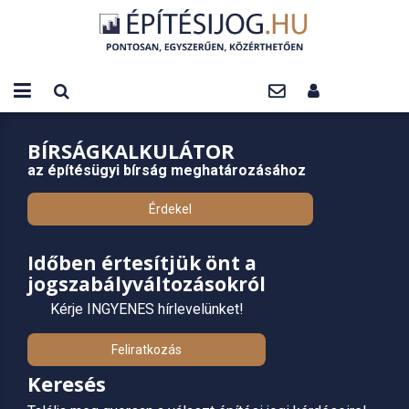
BÍRSÁGKALKULÁTOR
az építésügyi bírság meghatározásához
Érdekel
Időben értesítjük önt a
jogszabályváltozásokról
Kérje INGYENES hírlevelünket!
Feliratkozás
Keresés