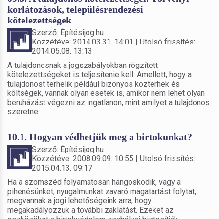
korlátozások, településrendezési
kötelezettségek
Szerző: Építésijog.hu
Közzétéve: 2014.03.31. 14:01 | Utolsó frissítés:
2014.05.08. 13:13
A tulajdonosnak a jogszabályokban rögzített
kötelezettségeket is teljesítenie kell. Amellett, hogy a
tulajdonost terhelik például bizonyos közterhek és
költségek, vannak olyan esetek is, amikor nem lehet olyan
beruházást végezni az ingatlanon, mint amilyet a tulajdonos
szeretne.
10.1. Hogyan védhetjük meg a birtokunkat?
Szerző: Építésijog.hu
Közzétéve: 2008.09.09. 10:55 | Utolsó frissítés:
2015.04.13. 09:17
Ha a szomszéd folyamatosan hangoskodik, vagy a
pihenésünket, nyugalmunkat zavaró magatartást folytat,
megvannak a jogi lehetőségeink arra, hogy
megakadályozzuk a további zaklatást. Ezeket az