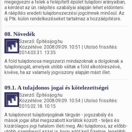
megegyezni a felek a felépített épület tulajdoni arányaiban,
a kérdést az ún. ráépítés szabályai alapján lehet eldönteni.
A ráépítés eredeti tulajdonszerzési jogcímnek minősül. Az
új Ptk. külön rendelkezéseket tartalmaz a hozzáépítésre.
08. Növedék
Szerző: Építésijog.hu
Közzétéve: 2008.09.09. 10:51 | Utolsó frissítés:
2014.03.31. 13:35
A föld tulajdonosa megszerzi mindazoknak a dolgoknak a
tulajdonjogát, amelyek utóbb váltak a föld alkotórészévé,
kivéve, ha az valamely jogviszony alapján mást illet.
09.1. A tulajdonos jogai és kötelezettségei
Szerző: Építésijog.hu
Közzétéve: 2008.09.09. 10:54 | Utolsó frissítés:
2015.02.18. 10:15
A tulajdonost tulajdonjogának tárgyán - jogszabály és
mások jogai által megszabott korlátok között - teljes és
kizárólagos jogi hatalom illeti meg. Aki tulajdonos, az előbb-
utóbb szembesül azzal is, hogy adót kell fizetnie, legalább