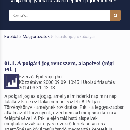
Találja meg gyorsan a választ építési jogi kérdéseire!
Főoldal
Magyarázatok
Tulajdonjog szabályai
01.1. A polgári jog rendszere, alapelvei (régi
Ptk.)
Szerző: Építésijog.hu
Közzétéve: 2008.09.09. 10:45 | Utolsó frissítés:
2014.03.31. 13:08
A polgári jog az a jogág, amellyel mindenki nap mint nap
találkozik, de ezt talán nem is észleli. A Polgári
Törvénykönyv - amelynek rövidítése: Ptk. - a leggyakrabban
alkalmazott törvényünk, ezért nem árt megismerkedni a
felépítésével. A Ptk. elején található alapelvek
meghatározzák az egyes szerződések során és a
szerződésen kívül tanúsítandó magatartás kereteit is.