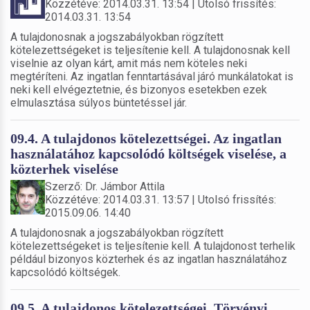
Közzétéve: 2014.03.31. 13:54 | Utolsó frissítés:
2014.03.31. 13:54
A tulajdonosnak a jogszabályokban rögzített
kötelezettségeket is teljesítenie kell. A tulajdonosnak kell
viselnie az olyan kárt, amit más nem köteles neki
megtéríteni. Az ingatlan fenntartásával járó munkálatokat is
neki kell elvégeztetnie, és bizonyos esetekben ezek
elmulasztása súlyos büntetéssel jár.
09.4. A tulajdonos kötelezettségei. Az ingatlan
használatához kapcsolódó költségek viselése, a
közterhek viselése
Szerző: Dr. Jámbor Attila
Közzétéve: 2014.03.31. 13:57 | Utolsó frissítés:
2015.09.06. 14:40
A tulajdonosnak a jogszabályokban rögzített
kötelezettségeket is teljesítenie kell. A tulajdonost terhelik
például bizonyos közterhek és az ingatlan használatához
kapcsolódó költségek.
09.5. A tulajdonos kötelezettségei. Törvényi