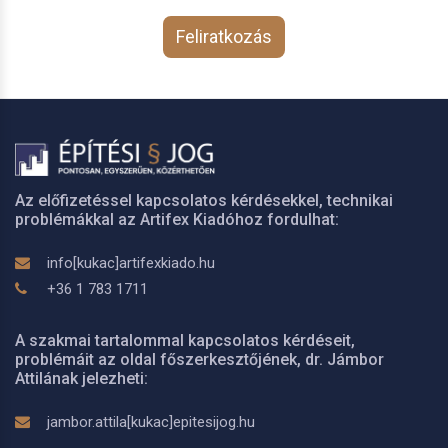
Feliratkozás
Az előfizetéssel kapcsolatos kérdésekkel, technikai
problémákkal az Artifex Kiadóhoz fordulhat:
info[kukac]artifexkiado.hu
+36 1 783 1711
A szakmai tartalommal kapcsolatos kérdéseit,
problémáit az oldal főszerkesztőjének, dr. Jámbor
Attilának jelezheti:
jambor.attila[kukac]epitesijog.hu