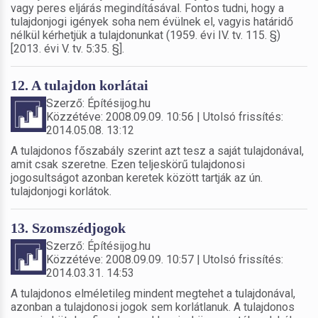
vagy peres eljárás megindításával. Fontos tudni, hogy a
tulajdonjogi igények soha nem évülnek el, vagyis határidő
nélkül kérhetjük a tulajdonunkat (1959. évi IV. tv. 115. §)
[2013. évi V. tv. 5:35. §].
12. A tulajdon korlátai
Szerző: Építésijog.hu
Közzétéve: 2008.09.09. 10:56 | Utolsó frissítés:
2014.05.08. 13:12
A tulajdonos főszabály szerint azt tesz a saját tulajdonával,
amit csak szeretne. Ezen teljeskörű tulajdonosi
jogosultságot azonban keretek között tartják az ún.
tulajdonjogi korlátok.
13. Szomszédjogok
Szerző: Építésijog.hu
Közzétéve: 2008.09.09. 10:57 | Utolsó frissítés:
2014.03.31. 14:53
A tulajdonos elméletileg mindent megtehet a tulajdonával,
azonban a tulajdonosi jogok sem korlátlanuk. A tulajdonos