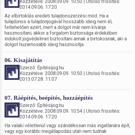
Közzétéve: 2008.09.09. 10:50 | Utolsó frissítés:
2014.09.06. 17:20
Az elbirtoklás eredeti tulajdonszerzési mód. Ha a
tulajdonos a tulajdonjogával hosszabb ideig nem él,
feltehetően azért, mert a dolgot már nem kívánja
hasznosítani, akkor a forgalom biztonsága érdekében
indokolt jogvédelmet biztosítani annak a birtokosnak, aki a
dolgot huzamosabb ideig hasznosítja.
06. Kisajátítás
Szerző: Építésijog.hu
Közzétéve: 2008.09.09. 10:50 | Utolsó frissítés:
2013.07.28. 11:07
07. Ráépítés, beépítés, hozzáépítés
Szerző: Építésijog.hu
Közzétéve: 2008.09.09. 10:54 | Utolsó frissítés:
2014.09.06. 17:20
Ha valaki véletlenül vagy szándékosan más ingatlanára épít,
vagy egy korábbi megállapodás után nem tudnak