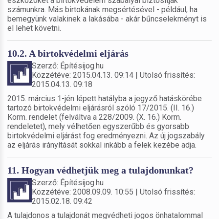
eszközöket a birtokvédelem szabályai biztosítják
számunkra. Más birtokának megsértésével - például, ha
bemegyünk valakinek a lakásába - akár bűncselekményt is
el lehet követni.
10.2. A birtokvédelmi eljárás
Szerző: Építésijog.hu
Közzétéve: 2015.04.13. 09:14 | Utolsó frissítés:
2015.04.13. 09:18
2015. március 1-jén lépett hatályba a jegyző hatáskörébe
tartozó birtokvédelmi eljárásról szóló 17/2015. (II. 16.)
Korm. rendelet (felváltva a 228/2009. (X. 16.) Korm.
rendeletet), mely vélhetően egyszerűbb és gyorsabb
birtokvédelmi eljárást fog eredményezni. Az új jogszabály
az eljárás irányítását sokkal inkább a felek kezébe adja.
11. Hogyan védhetjük meg a tulajdonunkat?
Szerző: Építésijog.hu
Közzétéve: 2008.09.09. 10:55 | Utolsó frissítés:
2015.02.18. 09:42
A tulajdonos a tulajdonát megvédheti jogos önhatalommal