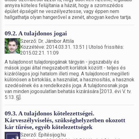
annyira köteles felújítania a házát, hogy a szomszédos
épület épségét ne veszélyeztesse, vagy éppen nem
hallgathatja olyan hangerővel a zenét, ahogyan kedve tartja.
09.2. A tulajdonos jogai
Szerző: Dr. Jámbor Attila
Közzétéve: 2014.03.31. 13:51 | Utolsó frissítés:
2015.02.21. 11:09
A tulajdonost tulajdonjogának tárgyán - jogszabály és
mások jogai által megszabott korlátok között - teljes és
kizárólagos jogi hatalom illeti meg. A tulajdonost megilleti
különösen a birtoklás, a használat, a hasznosítás, a hasznok
szedésének és a rendelkezés joga. A tulajdonosnak joga
van minden jogosulatlan behatás kizárására [2013. évi V. tv.
5:13. §].
09.3. A tulajdonos kötelezettségei.
Kárveszélyviselés, szükséghelyzetben okozott
kár tűrése, egyéb kötelezettségek
Szerző: Építésijog.hu