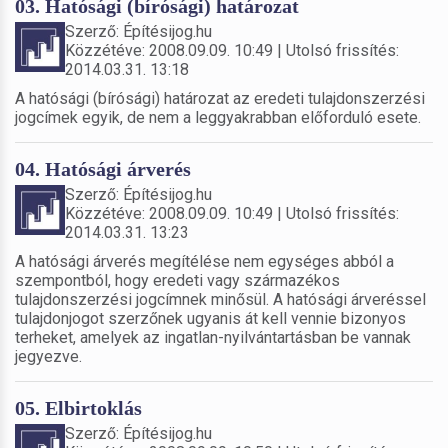
03. Hatósági (bírósági) határozat
Szerző: Építésijog.hu
Közzétéve: 2008.09.09. 10:49 | Utolsó frissítés:
2014.03.31. 13:18
A hatósági (bírósági) határozat az eredeti tulajdonszerzési
jogcímek egyik, de nem a leggyakrabban előforduló esete.
04. Hatósági árverés
Szerző: Építésijog.hu
Közzétéve: 2008.09.09. 10:49 | Utolsó frissítés:
2014.03.31. 13:23
A hatósági árverés megítélése nem egységes abból a
szempontból, hogy eredeti vagy származékos
tulajdonszerzési jogcímnek minősül. A hatósági árveréssel
tulajdonjogot szerzőnek ugyanis át kell vennie bizonyos
terheket, amelyek az ingatlan-nyilvántartásban be vannak
jegyezve.
05. Elbirtoklás
Szerző: Építésijog.hu