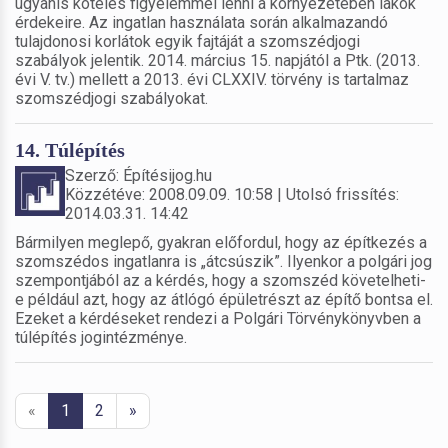
ugyanis köteles figyelemmel lenni a környezetében lakók
érdekeire. Az ingatlan használata során alkalmazandó
tulajdonosi korlátok egyik fajtáját a szomszédjogi
szabályok jelentik. 2014. március 15. napjától a Ptk. (2013.
évi V. tv.) mellett a 2013. évi CLXXIV. törvény is tartalmaz
szomszédjogi szabályokat.
14. Túlépítés
Szerző: Építésijog.hu
Közzétéve: 2008.09.09. 10:58 | Utolsó frissítés:
2014.03.31. 14:42
Bármilyen meglepő, gyakran előfordul, hogy az építkezés a
szomszédos ingatlanra is „átcsúszik”. Ilyenkor a polgári jog
szempontjából az a kérdés, hogy a szomszéd követelheti-
e például azt, hogy az átlógó épületrészt az építő bontsa el.
Ezeket a kérdéseket rendezi a Polgári Törvénykönyvben a
túlépítés jogintézménye.
«
1
2
»