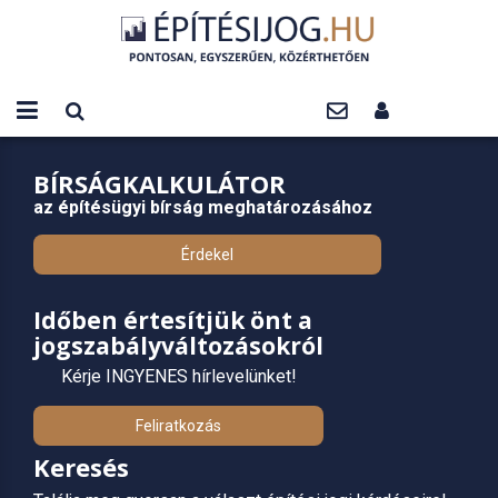
BÍRSÁGKALKULÁTOR
az építésügyi bírság meghatározásához
Érdekel
Időben értesítjük önt a
jogszabályváltozásokról
Kérje INGYENES hírlevelünket!
Feliratkozás
Keresés