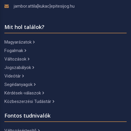
jambor.attila[kukac]epitesijog.hu
Mit hol találok?
Magyarázatok
Fogalmak
Változások
Jogszabályok
Videótár
Segédanyagok
Kérdések-válaszok
Közbeszerzési Tudástár
Fontos tudnivalók
Változásértesítő