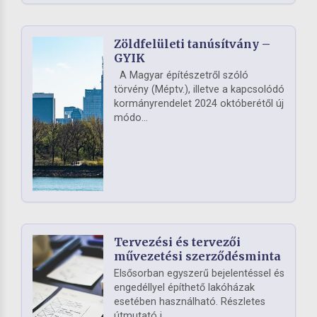
Zöldfelületi tanúsítvány –
GYIK
A Magyar építészetről szóló
törvény (Méptv.), illetve a kapcsolódó
kormányrendelet 2024 októberétől új
módo...
Tervezési és tervezői
művezetési szerződésminta
Elsősorban egyszerű bejelentéssel és
engedéllyel építhető lakóházak
esetében használható. Részletes
útmutató i...