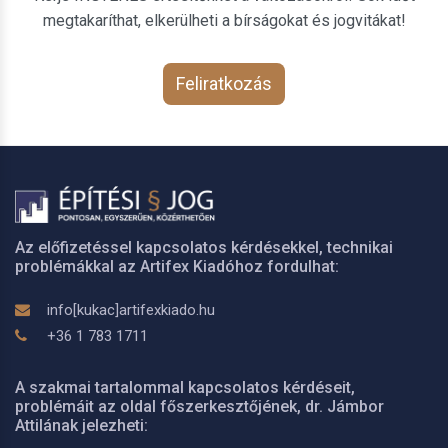
megtakaríthat, elkerülheti a bírságokat és jogvitákat!
Feliratkozás
Az előfizetéssel kapcsolatos kérdésekkel, technikai
problémákkal az Artifex Kiadóhoz fordulhat:
info[kukac]artifexkiado.hu
+36 1 783 1711
A szakmai tartalommal kapcsolatos kérdéseit,
problémáit az oldal főszerkesztőjének, dr. Jámbor
Attilának jelezheti: