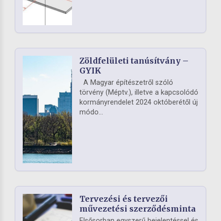
Zöldfelületi tanúsítvány –
GYIK
A Magyar építészetről szóló
törvény (Méptv.), illetve a kapcsolódó
kormányrendelet 2024 októberétől új
módo...
Tervezési és tervezői
művezetési szerződésminta
Elsősorban egyszerű bejelentéssel és