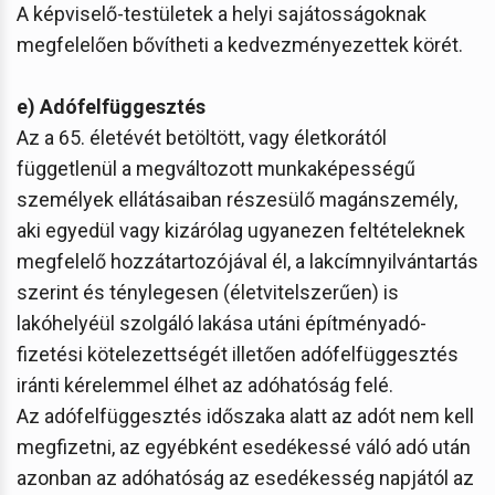
A képviselő-testületek a helyi sajátosságoknak
megfelelően bővítheti a kedvezményezettek körét.
e) Adófelfüggesztés
Az a 65. életévét betöltött, vagy életkorától
függetlenül a megváltozott munkaképességű
személyek ellátásaiban részesülő magánszemély,
aki egyedül vagy kizárólag ugyanezen feltételeknek
megfelelő hozzátartozójával él, a lakcímnyilvántartás
szerint és ténylegesen (életvitelszerűen) is
lakóhelyéül szolgáló lakása utáni építményadó-
fizetési kötelezettségét illetően adófelfüggesztés
iránti kérelemmel élhet az adóhatóság felé.
Az adófelfüggesztés időszaka alatt az adót nem kell
megfizetni, az egyébként esedékessé váló adó után
azonban az adóhatóság az esedékesség napjától az