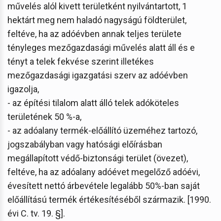
művelés alól kivett területként nyilvántartott, 1
hektárt meg nem haladó nagyságú földterület,
feltéve, ha az adóévben annak teljes területe
tényleges mezőgazdasági művelés alatt áll és e
tényt a telek fekvése szerint illetékes
mezőgazdasági igazgatási szerv az adóévben
igazolja,
- az építési tilalom alatt álló telek adóköteles
területének 50 %-a,
- az adóalany termék-előállító üzeméhez tartozó,
jogszabályban vagy hatósági előírásban
megállapított védő-biztonsági terület (övezet),
feltéve, ha az adóalany adóévet megelőző adóévi,
évesített nettó árbevétele legalább 50%-ban saját
előállítású termék értékesítéséből származik. [1990.
évi C. tv. 19. §].