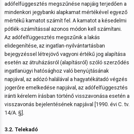
adófelfüggesztés megszűnése napjáig terjedően a
mindenkori jegybanki alapkamat mértékével egyező
mértékű kamatot számít fel. A kamatot a késedelmi
pótlék-számítással azonos módon kell számítani.
Az adófelfüggesztés megszűnik a lakás
elidegenítése, az ingatlan-nyilvántartásban
bejegyzéssel létrejövő vagyoni értékű jog alapítása
esetén az átruházásról (alapításról) szóló szerződés
ingatlanügyi hatósághoz való benyújtásának
napjával, az adózó halálával a hagyatékátadó végzés
jogerőre emelkedése napjával, az adófelfüggesztés
iránti kérelem írásban történő visszavonása esetén a
visszavonás bejelentésének napjával [1990. évi C. tv.
14/A. §].
3.2. Telekadó