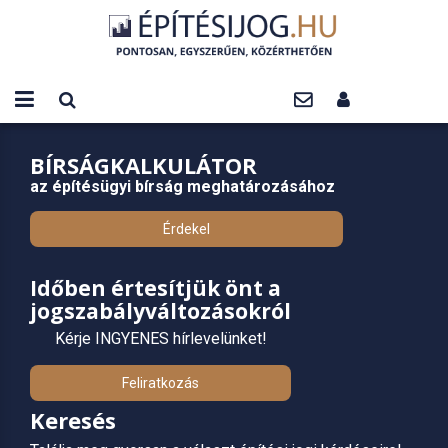
BÍRSÁGKALKULÁTOR
az építésügyi bírság meghatározásához
Érdekel
Időben értesítjük önt a
jogszabályváltozásokról
Kérje INGYENES hírlevelünket!
Feliratkozás
Keresés