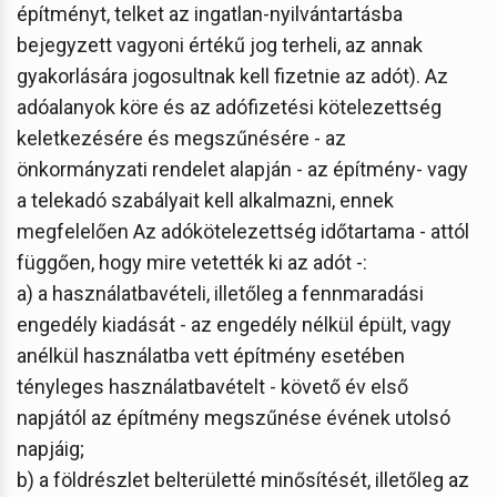
építményt, telket az ingatlan-nyilvántartásba
bejegyzett vagyoni értékű jog terheli, az annak
gyakorlására jogosultnak kell fizetnie az adót). Az
adóalanyok köre és az adófizetési kötelezettség
keletkezésére és megszűnésére - az
önkormányzati rendelet alapján - az építmény- vagy
a telekadó szabályait kell alkalmazni, ennek
megfelelően Az adókötelezettség időtartama - attól
függően, hogy mire vetették ki az adót -:
a) a használatbavételi, illetőleg a fennmaradási
engedély kiadását - az engedély nélkül épült, vagy
anélkül használatba vett építmény esetében
tényleges használatbavételt - követő év első
napjától az építmény megszűnése évének utolsó
napjáig;
b) a földrészlet belterületté minősítését, illetőleg az