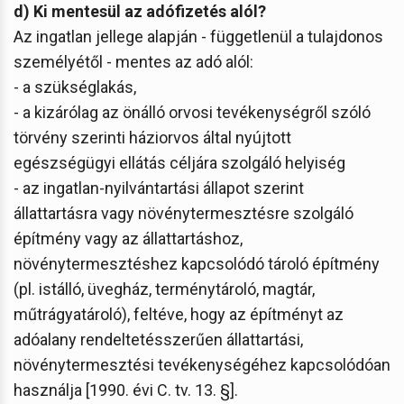
d) Ki mentesül az adófizetés alól?
Az ingatlan jellege alapján - függetlenül a tulajdonos
személyétől - mentes az adó alól:
- a szükséglakás,
- a kizárólag az önálló orvosi tevékenységről szóló
törvény szerinti háziorvos által nyújtott
egészségügyi ellátás céljára szolgáló helyiség
- az ingatlan-nyilvántartási állapot szerint
állattartásra vagy növénytermesztésre szolgáló
építmény vagy az állattartáshoz,
növénytermesztéshez kapcsolódó tároló építmény
(pl. istálló, üvegház, terménytároló, magtár,
műtrágyatároló), feltéve, hogy az építményt az
adóalany rendeltetésszerűen állattartási,
növénytermesztési tevékenységéhez kapcsolódóan
használja [1990. évi C. tv. 13. §].