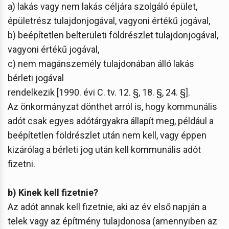
a) lakás vagy nem lakás céljára szolgáló épület,
épületrész tulajdonjogával, vagyoni értékű jogával,
b) beépítetlen belterületi földrészlet tulajdonjogával,
vagyoni értékű jogával,
c) nem magánszemély tulajdonában álló lakás
bérleti jogával
rendelkezik [1990. évi C. tv. 12. §, 18. §, 24. §].
Az önkormányzat dönthet arról is, hogy kommunális
adót csak egyes adótárgyakra állapít meg, például a
beépítetlen földrészlet után nem kell, vagy éppen
kizárólag a bérleti jog után kell kommunális adót
fizetni.
b) Kinek kell fizetnie?
Az adót annak kell fizetnie, aki az év első napján a
telek vagy az építmény tulajdonosa (amennyiben az