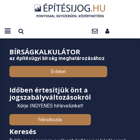
BÍRSÁGKALKULÁTOR
az építésügyi bírság meghatározásához
Érdekel
Időben értesítjük önt a
jogszabályváltozásokról
Kérje INGYENES hírlevelünket!
Feliratkozás
Keresés