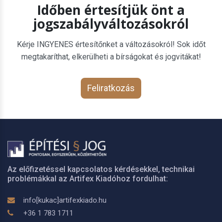
Időben értesítjük önt a
jogszabályváltozásokról
Kérje INGYENES értesítőnket a változásokról! Sok időt
megtakaríthat, elkerülheti a bírságokat és jogvitákat!
Feliratkozás
Az előfizetéssel kapcsolatos kérdésekkel, technikai
problémákkal az Artifex Kiadóhoz fordulhat:
info[kukac]artifexkiado.hu
+36 1 783 1711