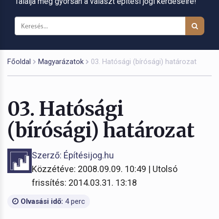
Találja meg gyorsan a választ építési jogi kérdéseire!
Főoldal
Magyarázatok
03. Hatósági (bírósági) határozat
03. Hatósági
(bírósági) határozat
Szerző: Építésijog.hu
Közzétéve: 2008.09.09. 10:49 | Utolsó
frissítés: 2014.03.31. 13:18
Olvasási idő:
4 perc