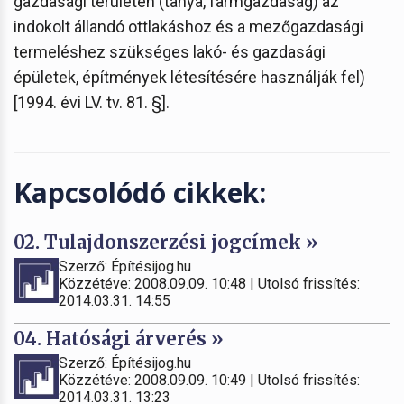
gazdasági területen (tanya, farmgazdaság) az
indokolt állandó ottlakáshoz és a mezőgazdasági
termeléshez szükséges lakó- és gazdasági
épületek, építmények létesítésére használják fel)
[1994. évi LV. tv. 81. §].
Kapcsolódó cikkek:
02. Tulajdonszerzési jogcímek »
Szerző: Építésijog.hu
Közzétéve: 2008.09.09. 10:48 | Utolsó frissítés:
2014.03.31. 14:55
04. Hatósági árverés »
Szerző: Építésijog.hu
Közzétéve: 2008.09.09. 10:49 | Utolsó frissítés:
2014.03.31. 13:23