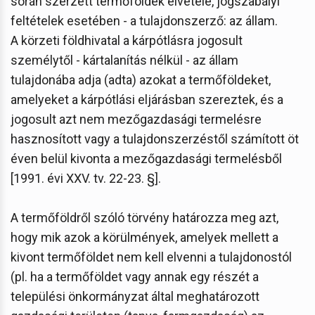
során szerzett termőföldek elvétele, jogszabályi
feltételek esetében - a tulajdonszerző: az állam.
A körzeti földhivatal a kárpótlásra jogosult
személytől - kártalanítás nélkül - az állam
tulajdonába adja (adta) azokat a termőföldeket,
amelyeket a kárpótlási eljárásban szereztek, és a
jogosult azt nem mezőgazdasági termelésre
hasznosított vagy a tulajdonszerzéstől számított öt
éven belül kivonta a mezőgazdasági termelésből
[1991. évi XXV. tv. 22-23. §].
A termőföldről szóló törvény határozza meg azt,
hogy mik azok a körülmények, amelyek mellett a
kivont termőföldet nem kell elvenni a tulajdonostól
(pl. ha a termőföldet vagy annak egy részét a
települési önkormányzat által meghatározott