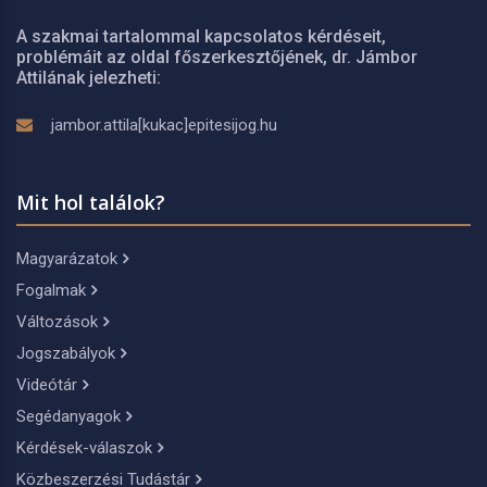
A szakmai tartalommal kapcsolatos kérdéseit,
problémáit az oldal főszerkesztőjének, dr. Jámbor
Attilának jelezheti:
jambor.attila[kukac]epitesijog.hu
Mit hol találok?
Magyarázatok
Fogalmak
Változások
Jogszabályok
Videótár
Segédanyagok
Kérdések-válaszok
Közbeszerzési Tudástár