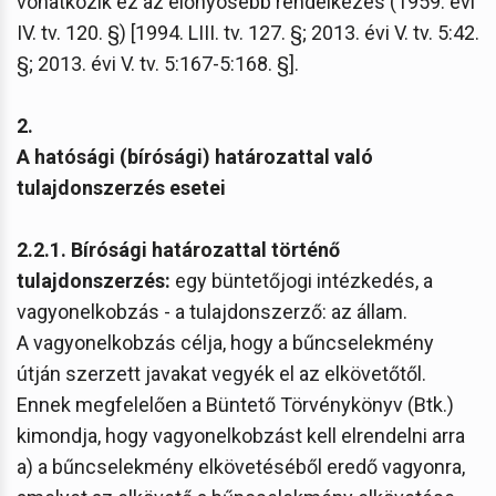
vonatkozik ez az előnyösebb rendelkezés (1959. évi
IV. tv. 120. §) [1994. LIII. tv. 127. §; 2013. évi V. tv. 5:42.
§; 2013. évi V. tv. 5:167-5:168. §].
2.
A hatósági (bírósági) határozattal való
tulajdonszerzés esetei
2.2.1. Bírósági határozattal történő
tulajdonszerzés:
egy büntetőjogi intézkedés, a
vagyonelkobzás - a tulajdonszerző: az állam.
A vagyonelkobzás célja, hogy a bűncselekmény
útján szerzett javakat vegyék el az elkövetőtől.
Ennek megfelelően a Büntető Törvénykönyv (Btk.)
kimondja, hogy vagyonelkobzást kell elrendelni arra
a) a bűncselekmény elkövetéséből eredő vagyonra,