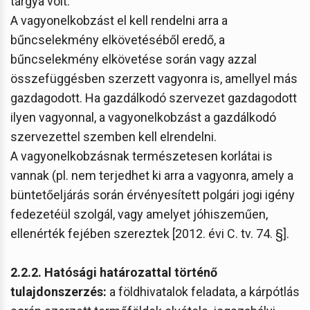
tárgya volt.
A vagyonelkobzást el kell rendelni arra a
bűncselekmény elkövetéséből eredő, a
bűncselekmény elkövetése során vagy azzal
összefüggésben szerzett vagyonra is, amellyel más
gazdagodott. Ha gazdálkodó szervezet gazdagodott
ilyen vagyonnal, a vagyonelkobzást a gazdálkodó
szervezettel szemben kell elrendelni.
A vagyonelkobzásnak természetesen korlátai is
vannak (pl. nem terjedhet ki arra a vagyonra, amely a
büntetőeljárás során érvényesített polgári jogi igény
fedezetéül szolgál, vagy amelyet jóhiszeműen,
ellenérték fejében szereztek [2012. évi C. tv. 74. §].
2.2.2.
Hatósági határozattal történő
tulajdonszerzés:
a földhivatalok feladata, a kárpótlás