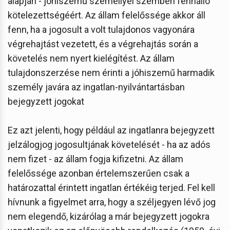
alapján - jóhiszemű személlyel szemben fennálló
kötelezettségéért. Az állam felelőssége akkor áll
fenn, ha a jogosult a volt tulajdonos vagyonára
végrehajtást vezetett, és a végrehajtás során a
követelés nem nyert kielégítést. Az állam
tulajdonszerzése nem érinti a jóhiszemű harmadik
személy javára az ingatlan-nyilvántartásban
bejegyzett jogokat
Ez azt jelenti, hogy például az ingatlanra bejegyzett
jelzálogjog jogosultjának követelését - ha az adós
nem fizet - az állam fogja kifizetni. Az állam
felelőssége azonban értelemszerűen csak a
határozattal érintett ingatlan értékéig terjed. Fel kell
hívnunk a figyelmet arra, hogy a széljegyen lévő jog
nem elegendő, kizárólag a már bejegyzett jogokra