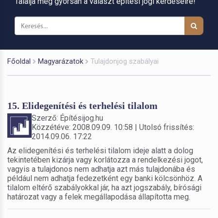
Találja meg gyorsan a választ építési jogi kérdéseire!
Főoldal
Magyarázatok
Tulajdonjog szabályai
15. Elidegenítési és terhelési tilalom
Szerző: Építésijog.hu
Közzétéve: 2008.09.09. 10:58 | Utolsó frissítés:
2014.09.06. 17:22
Az elidegenítési és terhelési tilalom ideje alatt a dolog
tekintetében kizárja vagy korlátozza a rendelkezési jogot,
vagyis a tulajdonos nem adhatja azt más tulajdonába és
például nem adhatja fedezetként egy banki kölcsönhöz. A
tilalom eltérő szabályokkal jár, ha azt jogszabály, bírósági
határozat vagy a felek megállapodása állapította meg.