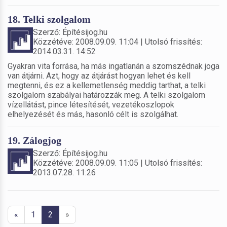
18. Telki szolgalom
Szerző: Építésijog.hu
Közzétéve: 2008.09.09. 11:04 | Utolsó frissítés:
2014.03.31. 14:52
Gyakran vita forrása, ha más ingatlanán a szomszédnak joga
van átjárni. Azt, hogy az átjárást hogyan lehet és kell
megtenni, és ez a kellemetlenség meddig tarthat, a telki
szolgalom szabályai határozzák meg. A telki szolgalom
vízellátást, pince létesítését, vezetékoszlopok
elhelyezését és más, hasonló célt is szolgálhat.
19. Zálogjog
Szerző: Építésijog.hu
Közzétéve: 2008.09.09. 11:05 | Utolsó frissítés:
2013.07.28. 11:26
«
1
2
»