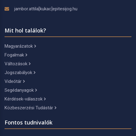
jambor.attila[kukac]epitesijog.hu
Mit hol találok?
Magyarázatok
Fogalmak
Változások
Jogszabályok
Videótár
Segédanyagok
Kérdések-válaszok
Közbeszerzési Tudástár
Fontos tudnivalók