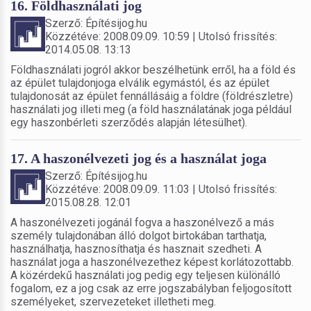
16. Földhasználati jog
Szerző: Építésijog.hu
Közzétéve: 2008.09.09. 10:59 | Utolsó frissítés:
2014.05.08. 13:13
Földhasználati jogról akkor beszélhetünk erről, ha a föld és
az épület tulajdonjoga elválik egymástól, és az épület
tulajdonosát az épület fennállásáig a földre (földrészletre)
használati jog illeti meg (a föld használatának joga például
egy haszonbérleti szerződés alapján létesülhet).
17. A haszonélvezeti jog és a használat joga
Szerző: Építésijog.hu
Közzétéve: 2008.09.09. 11:03 | Utolsó frissítés:
2015.08.28. 12:01
A haszonélvezeti jogánál fogva a haszonélvező a más
személy tulajdonában álló dolgot birtokában tarthatja,
használhatja, hasznosíthatja és hasznait szedheti. A
használat joga a haszonélvezethez képest korlátozottabb.
A közérdekű használati jog pedig egy teljesen különálló
fogalom, ez a jog csak az erre jogszabályban feljogosított
személyeket, szervezeteket illetheti meg.