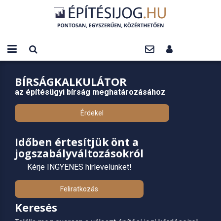
BÍRSÁGKALKULÁTOR
az építésügyi bírság meghatározásához
Érdekel
Időben értesítjük önt a
jogszabályváltozásokról
Kérje INGYENES hírlevelünket!
Feliratkozás
Keresés