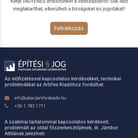
Kérje INGYENES értesítőnket a változásokról! Sok időt
megtakaríthat, elkerülheti a bírságokat és jogvitákat!
Feliratkozás
Az előfizetéssel kapcsolatos kérdésekkel, technikai
problémákkal az Artifex Kiadóhoz fordulhat:
info[kukac]artifexkiado.hu
+36 1 783 1711
A szakmai tartalommal kapcsolatos kérdéseit,
problémáit az oldal főszerkesztőjének, dr. Jámbor
Attilának jelezheti: